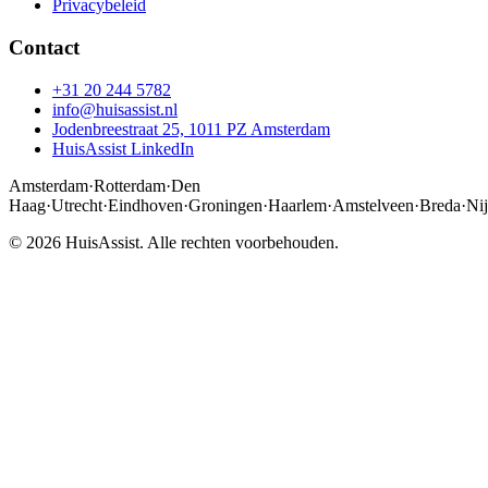
Privacybeleid
Contact
+31 20 244 5782
info@huisassist.nl
Jodenbreestraat 25, 1011 PZ Amsterdam
HuisAssist LinkedIn
Amsterdam
·
Rotterdam
·
Den
Haag
·
Utrecht
·
Eindhoven
·
Groningen
·
Haarlem
·
Amstelveen
·
Breda
·
Ni
© 2026 HuisAssist. Alle rechten voorbehouden.