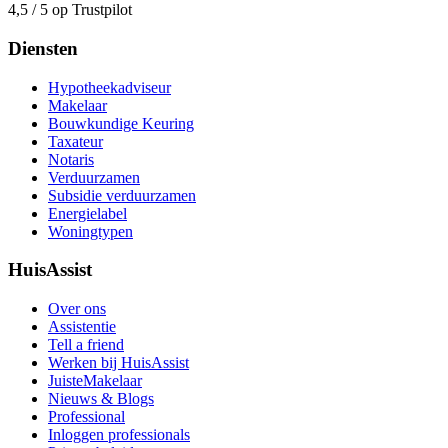
4,5 / 5 op Trustpilot
Diensten
Hypotheekadviseur
Makelaar
Bouwkundige Keuring
Taxateur
Notaris
Verduurzamen
Subsidie verduurzamen
Energielabel
Woningtypen
HuisAssist
Over ons
Assistentie
Tell a friend
Werken bij HuisAssist
JuisteMakelaar
Nieuws & Blogs
Professional
Inloggen professionals