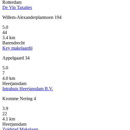
Rotterdam
De Vin Taxaties
Willem-Alexanderplantsoen 194
5.0
44
3.4 km
Barendrecht
Key makelaardij
Appelgaard 34
5.0
7
4.0 km
Heerjansdam
Intrahuis Heerjansdam B.V.
Kromme Nering 4
3.9
22
4.1 km
Heerjansdam
Zuidstad Makelaars