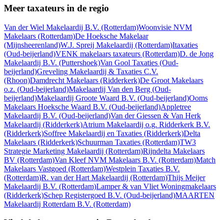
Meer taxateurs in de regio
Van der Wiel Makelaardij B.V.
(Rotterdam)
Woonvisie NVM
Makelaars
(Rotterdam)
De Hoeksche Makelaar
(Mijnsheerenland)
W.J. Spreij Makelaardij
(Rotterdam)
Itaxaties
(Oud-beijerland)
VENK makelaars taxateurs
(Rotterdam)
D. de Jong
Makelaardij B.V.
(Puttershoek)
Van Gool Taxaties
(Oud-
beijerland)
Greveling Makelaardij & Taxaties C.V.
(Rhoon)
Damdrecht Makelaars
(Ridderkerk)
De Groot Makelaars
o.z.
(Oud-beijerland)
Makelaardij Van den Berg
(Oud-
beijerland)
Makelaardij Groote Waard B.V.
(Oud-beijerland)
Ooms
Makelaars Hoeksche Waard B.V.
(Oud-beijerland)
Appletree
Makelaardij B.V.
(Oud-beijerland)
Van der Giessen & Van Herk
Makelaardij
(Ridderkerk)
Atrium Makelaardij o.g. Ridderkerk B.V.
(Ridderkerk)
Soffree Makelaardij en Taxaties
(Ridderkerk)
Delta
Makelaars
(Ridderkerk)
Schuurman Taxaties
(Rotterdam)
TW3
Strategie Marketing Makelaardij
(Rotterdam)
Rijndelta Makelaars
BV
(Rotterdam)
Van Kleef NVM Makelaars B.V.
(Rotterdam)
Match
Makelaars Vastgoed
(Rotterdam)
Westplein Taxaties B.V.
(Rotterdam)
R. van der Hart Makelaardij
(Rotterdam)
Thijs Meijer
Makelaardij B.V.
(Rotterdam)
Lamper & van Vliet Woningmakelaars
(Ridderkerk)
Schep Registergoed B.V.
(Oud-beijerland)
MAARTEN
Makelaardij Rotterdam B.V.
(Rotterdam)