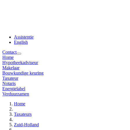
Assistentie
English
Contact
Home
Hypotheekadviseur
Makelaar
Bouwkundige keuring
Taxateur
Notaris
Energielabel
Verduurzamen
Home
Taxateurs
Zuid-Holland