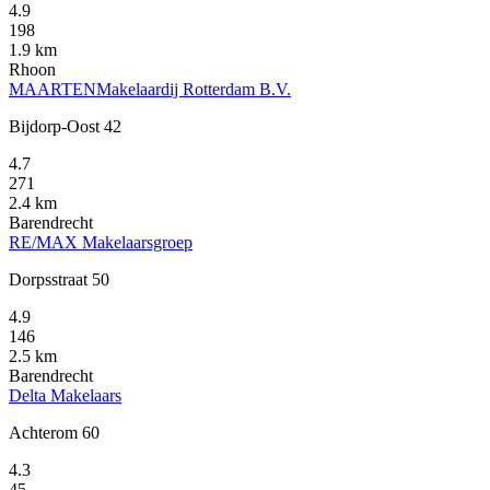
4.9
198
1.9 km
Rhoon
MAARTENMakelaardij Rotterdam B.V.
Bijdorp-Oost 42
4.7
271
2.4 km
Barendrecht
RE/MAX Makelaarsgroep
Dorpsstraat 50
4.9
146
2.5 km
Barendrecht
Delta Makelaars
Achterom 60
4.3
45