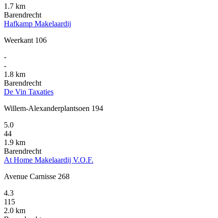
1.7 km
Barendrecht
Hafkamp Makelaardij
Weerkant 106
-
-
1.8 km
Barendrecht
De Vin Taxaties
Willem-Alexanderplantsoen 194
5.0
44
1.9 km
Barendrecht
At Home Makelaardij V.O.F.
Avenue Carnisse 268
4.3
115
2.0 km