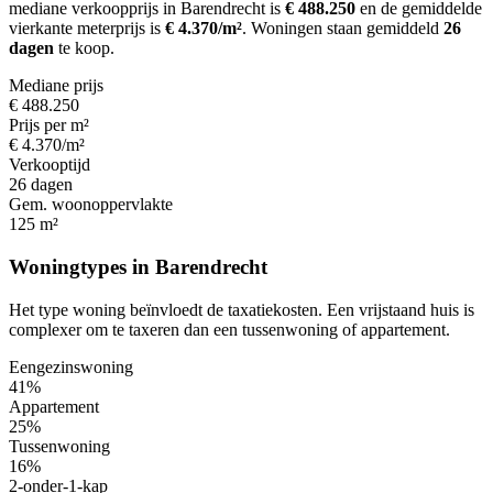
mediane verkoopprijs in Barendrecht is
€ 488.250
en de gemiddelde
vierkante meterprijs is
€ 4.370/m²
.
Woningen staan gemiddeld
26
dagen
te koop.
Mediane prijs
€ 488.250
Prijs per m²
€ 4.370/m²
Verkooptijd
26 dagen
Gem. woonoppervlakte
125 m²
Woningtypes in Barendrecht
Het type woning beïnvloedt de taxatiekosten. Een vrijstaand huis is
complexer om te taxeren dan een tussenwoning of appartement.
Eengezinswoning
41%
Appartement
25%
Tussenwoning
16%
2-onder-1-kap