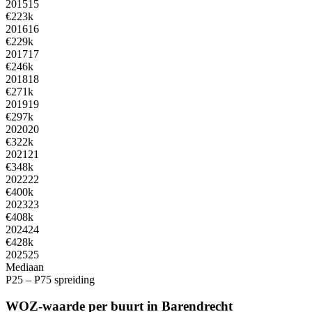
2015
15
€223k
2016
16
€229k
2017
17
€246k
2018
18
€271k
2019
19
€297k
2020
20
€322k
2021
21
€348k
2022
22
€400k
2023
23
€408k
2024
24
€428k
2025
25
Mediaan
P25 – P75 spreiding
WOZ-waarde per buurt in Barendrecht