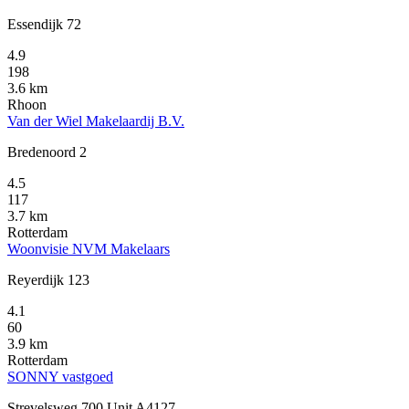
Essendijk 72
4.9
198
3.6 km
Rhoon
Van der Wiel Makelaardij B.V.
Bredenoord 2
4.5
117
3.7 km
Rotterdam
Woonvisie NVM Makelaars
Reyerdijk 123
4.1
60
3.9 km
Rotterdam
SONNY vastgoed
Strevelsweg 700 Unit A4127