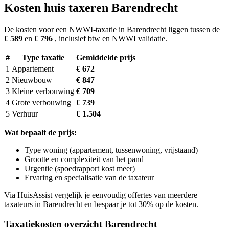
Kosten huis taxeren Barendrecht
De kosten voor een NWWI-taxatie in Barendrecht liggen tussen de
€ 589
en
€ 796
, inclusief btw en NWWI validatie.
#
Type taxatie
Gemiddelde prijs
1
Appartement
€ 672
2
Nieuwbouw
€ 847
3
Kleine verbouwing
€ 709
4
Grote verbouwing
€ 739
5
Verhuur
€ 1.504
Wat bepaalt de prijs:
Type woning (appartement, tussenwoning, vrijstaand)
Grootte en complexiteit van het pand
Urgentie (spoedrapport kost meer)
Ervaring en specialisatie van de taxateur
Via HuisAssist vergelijk je eenvoudig offertes van meerdere
taxateurs in Barendrecht en bespaar je tot 30% op de kosten.
Taxatiekosten overzicht Barendrecht