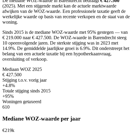
De mediane WOZ-waarde in Barendrecht bedraagt
€ 427.500
(2025).
Met een stijgende markt
kan de actuele marktwaarde
afwijken van de WOZ-waarde. Een professionele taxatie geeft de
werkelijke waarde op basis van recente verkopen en de staat van de
woning.
Sinds 2015 is de mediane WOZ-waarde met 95% gestegen — van
€ 219.000 naar € 427.500.
De WOZ-waarde in Barendrecht steeg
10 opeenvolgende jaren. De sterkste stijging was in 2023 met
14.9%. De gemiddelde jaarlijkse groei is 6.9%.
Dit onderstreept het
belang van een actuele taxatie bij een hypotheekaanvraag,
oversluiting of verkoop.
Mediaan WOZ 2025
€ 427.500
Stijging t.o.v. vorig jaar
+4.8%
Totale stijging sinds 2015
+95%
Woningen getaxeerd
610
Mediane WOZ-waarde per jaar
€219k