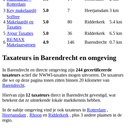
Rotterdam
3
Key makelaardij
5.0
7
Heerjansdam
3 km
Soffree
4
Makelaardij en
5.0
80
Ridderkerk
5.4 km
Taxaties
5
Ajour Taxaties
5.0
36
Ridderkerk
6.5 km
RE/MAX
6
4.9
146
Barendrecht
0.7 km
Makelaarsgroep
Taxateurs in Barendrecht en omgeving
In Barendrecht en directe omgeving zijn
244 gecertificeerde
taxateurs
actief die NWWI-taxaties mogen uitvoeren. De taxateurs
die we op deze pagina tonen zitten binnen 20 kilometer van
Barendrecht
.
Hiervan zijn
12 taxateurs
direct in Barendrecht gevestigd, wat
betekent dat ze uitstekende lokale marktkennis hebben.
In de nabije omgeving vind je ook taxateurs in
Rotterdam
,
Heerjansdam
,
Rhoon
en
Ridderkerk
, plus 3 andere plaatsen in de
regio.