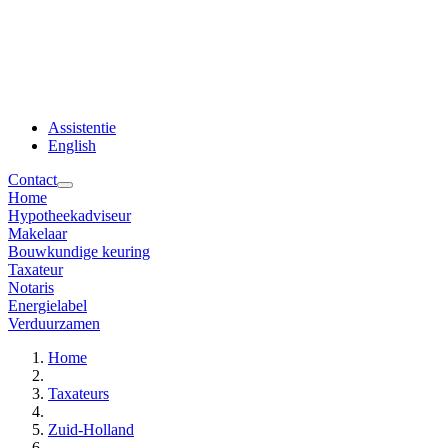
Assistentie
English
Contact
Home
Hypotheekadviseur
Makelaar
Bouwkundige keuring
Taxateur
Notaris
Energielabel
Verduurzamen
Home
Taxateurs
Zuid-Holland