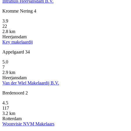
Intrahuis Heerjansdam B.V.
Kromme Nering 4
3.9
22
2.8 km
Heerjansdam
Key makelaardij
Appelgaard 34
5.0
7
2.9 km
Heerjansdam
Van der Wiel Makelaardij B.V.
Bredenoord 2
4.5
117
3.2 km
Rotterdam
Woonvisie NVM Makelaars