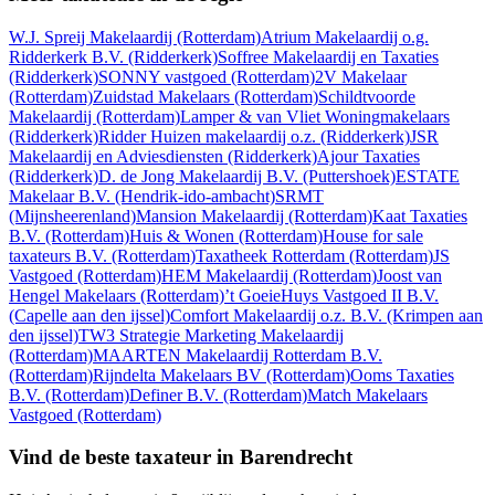
W.J. Spreij Makelaardij
(Rotterdam)
Atrium Makelaardij o.g.
Ridderkerk B.V.
(Ridderkerk)
Soffree Makelaardij en Taxaties
(Ridderkerk)
SONNY vastgoed
(Rotterdam)
2V Makelaar
(Rotterdam)
Zuidstad Makelaars
(Rotterdam)
Schildtvoorde
Makelaardij
(Rotterdam)
Lamper & van Vliet Woningmakelaars
(Ridderkerk)
Ridder Huizen makelaardij o.z.
(Ridderkerk)
JSR
Makelaardij en Adviesdiensten
(Ridderkerk)
Ajour Taxaties
(Ridderkerk)
D. de Jong Makelaardij B.V.
(Puttershoek)
ESTATE
Makelaar B.V.
(Hendrik-ido-ambacht)
SRMT
(Mijnsheerenland)
Mansion Makelaardij
(Rotterdam)
Kaat Taxaties
B.V.
(Rotterdam)
Huis & Wonen
(Rotterdam)
House for sale
taxateurs B.V.
(Rotterdam)
Taxatheek Rotterdam
(Rotterdam)
JS
Vastgoed
(Rotterdam)
HEM Makelaardij
(Rotterdam)
Joost van
Hengel Makelaars
(Rotterdam)
’t GoeieHuys Vastgoed II B.V.
(Capelle aan den ijssel)
Comfort Makelaardij o.z. B.V.
(Krimpen aan
den ijssel)
TW3 Strategie Marketing Makelaardij
(Rotterdam)
MAARTEN Makelaardij Rotterdam B.V.
(Rotterdam)
Rijndelta Makelaars BV
(Rotterdam)
Ooms Taxaties
B.V.
(Rotterdam)
Definer B.V.
(Rotterdam)
Match Makelaars
Vastgoed
(Rotterdam)
Vind de beste taxateur in Barendrecht