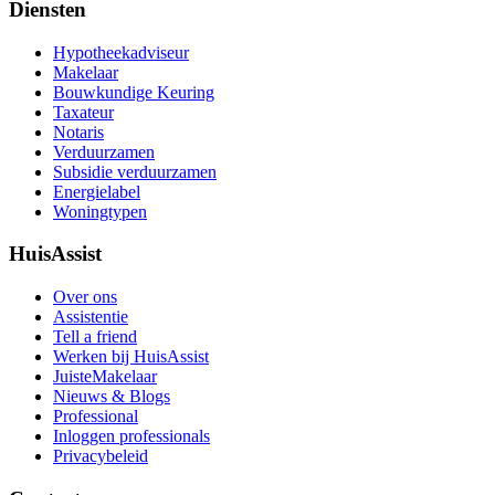
Diensten
Hypotheekadviseur
Makelaar
Bouwkundige Keuring
Taxateur
Notaris
Verduurzamen
Subsidie verduurzamen
Energielabel
Woningtypen
HuisAssist
Over ons
Assistentie
Tell a friend
Werken bij HuisAssist
JuisteMakelaar
Nieuws & Blogs
Professional
Inloggen professionals
Privacybeleid