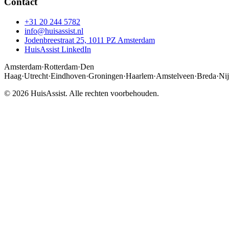
Contact
+31 20 244 5782
info@huisassist.nl
Jodenbreestraat 25, 1011 PZ Amsterdam
HuisAssist LinkedIn
Amsterdam
·
Rotterdam
·
Den
Haag
·
Utrecht
·
Eindhoven
·
Groningen
·
Haarlem
·
Amstelveen
·
Breda
·
Ni
© 2026 HuisAssist. Alle rechten voorbehouden.