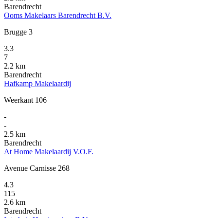
Barendrecht
Ooms Makelaars Barendrecht B.V.
Brugge 3
3.3
7
2.2 km
Barendrecht
Hafkamp Makelaardij
Weerkant 106
-
-
2.5 km
Barendrecht
At Home Makelaardij V.O.F.
Avenue Carnisse 268
4.3
115
2.6 km
Barendrecht