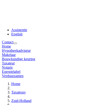
Assistentie
English
Contact
Home
Hypotheekadviseur
Makelaar
Bouwkundige keuring
Taxateur
Notaris
Energielabel
Verduurzamen
Home
Taxateurs
Zuid-Holland