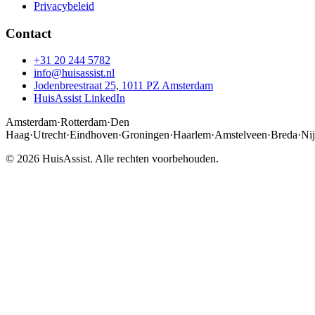
Privacybeleid
Contact
+31 20 244 5782
info@huisassist.nl
Jodenbreestraat 25, 1011 PZ Amsterdam
HuisAssist LinkedIn
Amsterdam
·
Rotterdam
·
Den
Haag
·
Utrecht
·
Eindhoven
·
Groningen
·
Haarlem
·
Amstelveen
·
Breda
·
Ni
© 2026 HuisAssist. Alle rechten voorbehouden.