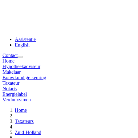
Assistentie
English
Contact
Home
Hypotheekadviseur
Makelaar
Bouwkundige keuring
Taxateur
Notaris
Energielabel
Verduurzamen
Home
Taxateurs
Zuid-Holland