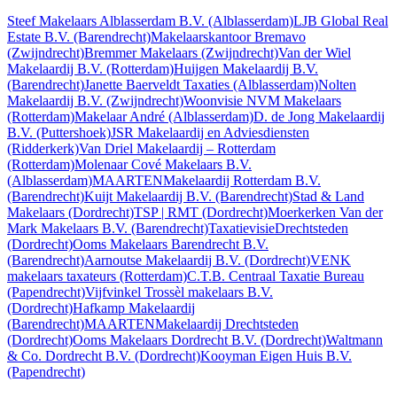
Steef Makelaars Alblasserdam B.V.
(Alblasserdam)
LJB Global Real
Estate B.V.
(Barendrecht)
Makelaarskantoor Bremavo
(Zwijndrecht)
Bremmer Makelaars
(Zwijndrecht)
Van der Wiel
Makelaardij B.V.
(Rotterdam)
Huijgen Makelaardij B.V.
(Barendrecht)
Janette Baerveldt Taxaties
(Alblasserdam)
Nolten
Makelaardij B.V.
(Zwijndrecht)
Woonvisie NVM Makelaars
(Rotterdam)
Makelaar André
(Alblasserdam)
D. de Jong Makelaardij
B.V.
(Puttershoek)
JSR Makelaardij en Adviesdiensten
(Ridderkerk)
Van Driel Makelaardij – Rotterdam
(Rotterdam)
Molenaar Cové Makelaars B.V.
(Alblasserdam)
MAARTENMakelaardij Rotterdam B.V.
(Barendrecht)
Kuijt Makelaardij B.V.
(Barendrecht)
Stad & Land
Makelaars
(Dordrecht)
TSP | RMT
(Dordrecht)
Moerkerken Van der
Mark Makelaars B.V.
(Barendrecht)
TaxatievisieDrechtsteden
(Dordrecht)
Ooms Makelaars Barendrecht B.V.
(Barendrecht)
Aarnoutse Makelaardij B.V.
(Dordrecht)
VENK
makelaars taxateurs
(Rotterdam)
C.T.B. Centraal Taxatie Bureau
(Papendrecht)
Vijfvinkel Trossèl makelaars B.V.
(Dordrecht)
Hafkamp Makelaardij
(Barendrecht)
MAARTENMakelaardij Drechtsteden
(Dordrecht)
Ooms Makelaars Dordrecht B.V.
(Dordrecht)
Waltmann
& Co. Dordrecht B.V.
(Dordrecht)
Kooyman Eigen Huis B.V.
(Papendrecht)