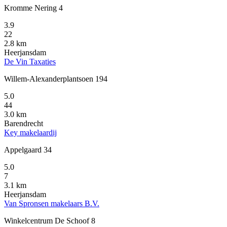
Kromme Nering 4
3.9
22
2.8 km
Heerjansdam
De Vin Taxaties
Willem-Alexanderplantsoen 194
5.0
44
3.0 km
Barendrecht
Key makelaardij
Appelgaard 34
5.0
7
3.1 km
Heerjansdam
Van Spronsen makelaars B.V.
Winkelcentrum De Schoof 8