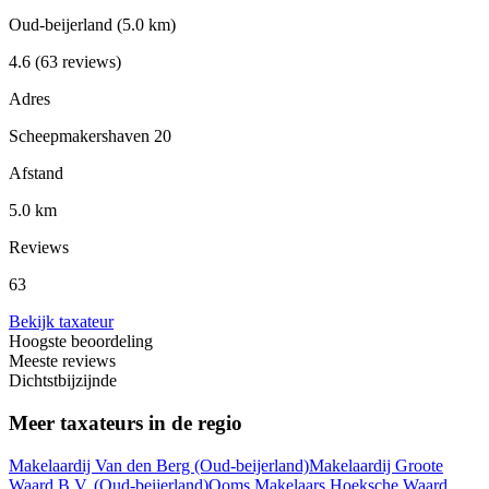
Oud-beijerland
(5.0 km)
4.6
(63 reviews)
Adres
Scheepmakershaven 20
Afstand
5.0 km
Reviews
63
Bekijk taxateur
Hoogste beoordeling
Meeste reviews
Dichtstbijzijnde
Meer taxateurs in de regio
Makelaardij Van den Berg
(Oud-beijerland)
Makelaardij Groote
Waard B.V.
(Oud-beijerland)
Ooms Makelaars Hoeksche Waard