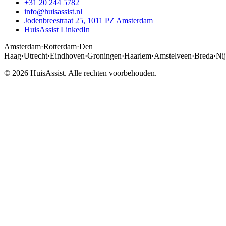
+31 20 244 5782
info@huisassist.nl
Jodenbreestraat 25, 1011 PZ Amsterdam
HuisAssist LinkedIn
Amsterdam
·
Rotterdam
·
Den
Haag
·
Utrecht
·
Eindhoven
·
Groningen
·
Haarlem
·
Amstelveen
·
Breda
·
Ni
© 2026 HuisAssist. Alle rechten voorbehouden.