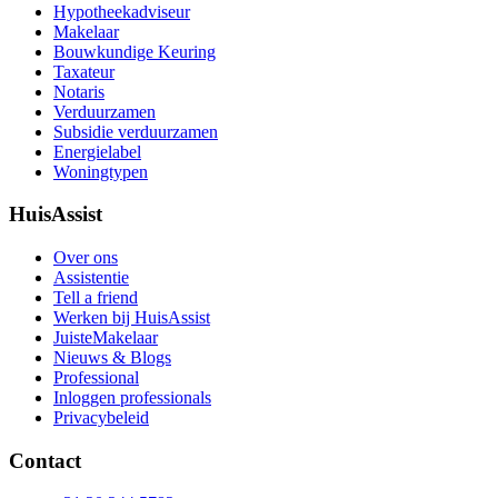
Hypotheekadviseur
Makelaar
Bouwkundige Keuring
Taxateur
Notaris
Verduurzamen
Subsidie verduurzamen
Energielabel
Woningtypen
HuisAssist
Over ons
Assistentie
Tell a friend
Werken bij HuisAssist
JuisteMakelaar
Nieuws & Blogs
Professional
Inloggen professionals
Privacybeleid
Contact