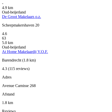
-
4.9 km
Oud-beijerland
De Groot Makelaars o.z.
Scheepmakershaven 20
4.6
63
5.0 km
Oud-beijerland
At Home Makelaardij V.O.F.
Barendrecht
(1.8 km)
4.3
(115 reviews)
Adres
Avenue Carnisse 268
Afstand
1.8 km
Reviews