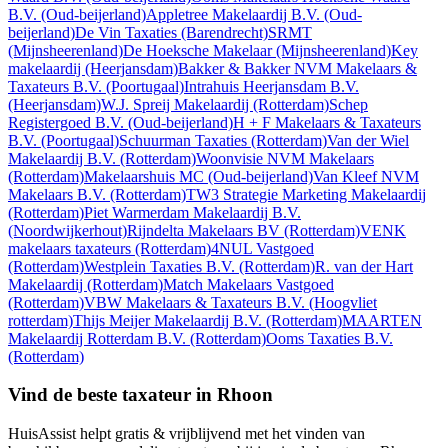
B.V.
(Oud-beijerland)
Appletree Makelaardij B.V.
(Oud-
beijerland)
De Vin Taxaties
(Barendrecht)
SRMT
(Mijnsheerenland)
De Hoeksche Makelaar
(Mijnsheerenland)
Key
makelaardij
(Heerjansdam)
Bakker & Bakker NVM Makelaars &
Taxateurs B.V.
(Poortugaal)
Intrahuis Heerjansdam B.V.
(Heerjansdam)
W.J. Spreij Makelaardij
(Rotterdam)
Schep
Registergoed B.V.
(Oud-beijerland)
H + F Makelaars & Taxateurs
B.V.
(Poortugaal)
Schuurman Taxaties
(Rotterdam)
Van der Wiel
Makelaardij B.V.
(Rotterdam)
Woonvisie NVM Makelaars
(Rotterdam)
Makelaarshuis MC
(Oud-beijerland)
Van Kleef NVM
Makelaars B.V.
(Rotterdam)
TW3 Strategie Marketing Makelaardij
(Rotterdam)
Piet Warmerdam Makelaardij B.V.
(Noordwijkerhout)
Rijndelta Makelaars BV
(Rotterdam)
VENK
makelaars taxateurs
(Rotterdam)
4NUL Vastgoed
(Rotterdam)
Westplein Taxaties B.V.
(Rotterdam)
R. van der Hart
Makelaardij
(Rotterdam)
Match Makelaars Vastgoed
(Rotterdam)
VBW Makelaars & Taxateurs B.V.
(Hoogvliet
rotterdam)
Thijs Meijer Makelaardij B.V.
(Rotterdam)
MAARTEN
Makelaardij Rotterdam B.V.
(Rotterdam)
Ooms Taxaties B.V.
(Rotterdam)
Vind de beste taxateur in Rhoon
HuisAssist helpt gratis & vrijblijvend met het vinden van