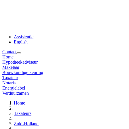
Assistentie
English
Contact
Home
Hypotheekadviseur
Makelaar
Bouwkundige keuring
Taxateur
Notaris
Energielabel
Verduurzamen
Home
Taxateurs
Zuid-Holland