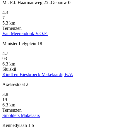
Mr. F.J. Haarmanweg 25 -Gebouw 0
4.3
7
5.3 km
Terneuzen
Van Meerendonk V.O.F.
Minister Lelyplein 18
4.7
93
6.3 km
Sluiskil
Kindt en Biesbroeck Makelaardij B.V.
Axelsestraat 2
3.8
19
6.3 km
Terneuzen
Smolders Makelaars
Kennedylaan 1 b