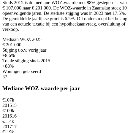
Sinds 2015 is de mediane WOZ-waarde met 88% gestegen — van
€ 107.000 naar € 201.000.
De WOZ-waarde in Zaamslag steeg 10
opeenvolgende jaren. De sterkste stijging was in 2023 met 17.5%.
De gemiddelde jaarlijkse groei is 6.5%.
Dit onderstreept het belang
van een actuele taxatie bij een hypotheekaanvraag, oversluiting of
verkoop.
Mediaan WOZ 2025
€ 201.000
Stijging t.o.v. vorig jaar
+8.6%
Totale stijging sinds 2015
+88%
Woningen getaxeerd
37
Mediane WOZ-waarde per jaar
€107k
2015
15
€109k
2016
16
€114k
2017
17
€119k