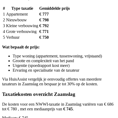
#
Type taxatie
Gemiddelde prijs
1
Appartement
€ 777
2
Nieuwbouw
€ 798
3
Kleine verbouwing
€ 792
4
Grote verbouwing
€ 771
5
Verhuur
€ 750
Wat bepaalt de prijs:
Type woning (appartement, tussenwoning, vrijstaand)
Grootte en complexiteit van het pand
Urgentie (spoedrapport kost meer)
Ervaring en specialisatie van de taxateur
Via HuisAssist vergelijk je eenvoudig offertes van meerdere
taxateurs in Zaamslag en bespaar je tot 30% op de kosten.
Taxatiekosten overzicht Zaamslag
De kosten voor een NWWI-taxatie in Zaamslag variëren van € 686
tot € 780
, met een mediaanprijs van
€ 745
.
Mediaan: € 745