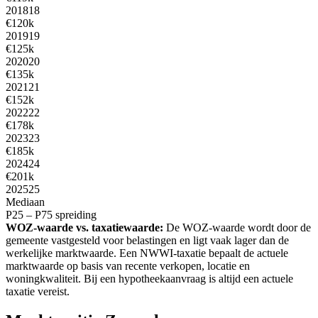
2018
18
€120k
2019
19
€125k
2020
20
€135k
2021
21
€152k
2022
22
€178k
2023
23
€185k
2024
24
€201k
2025
25
Mediaan
P25 – P75 spreiding
WOZ-waarde vs. taxatiewaarde:
De WOZ-waarde wordt door de
gemeente vastgesteld voor belastingen en ligt vaak lager dan de
werkelijke marktwaarde. Een NWWI-taxatie bepaalt de actuele
marktwaarde op basis van recente verkopen, locatie en
woningkwaliteit. Bij een hypotheekaanvraag is altijd een actuele
taxatie vereist.