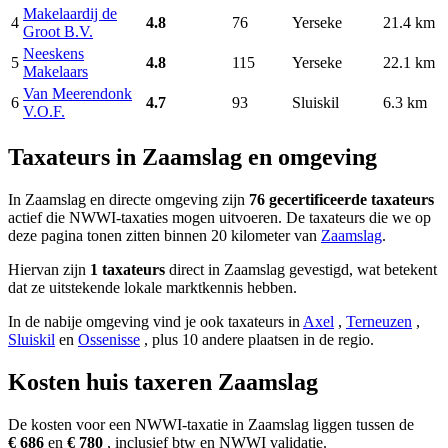
Makelaardij de
4
4.8
76
Yerseke
21.4 km
Groot B.V.
Neeskens
5
4.8
115
Yerseke
22.1 km
Makelaars
Van Meerendonk
6
4.7
93
Sluiskil
6.3 km
V.O.F.
Taxateurs in Zaamslag en omgeving
In Zaamslag en directe omgeving zijn
76 gecertificeerde taxateurs
actief die NWWI-taxaties mogen uitvoeren. De taxateurs die we op
deze pagina tonen zitten binnen 20 kilometer van
Zaamslag
.
Hiervan zijn
1 taxateurs
direct in Zaamslag gevestigd, wat betekent
dat ze uitstekende lokale marktkennis hebben.
In de nabije omgeving vind je ook taxateurs in
Axel
,
Terneuzen
,
Sluiskil
en
Ossenisse
, plus 10 andere plaatsen in de regio.
Kosten huis taxeren Zaamslag
De kosten voor een NWWI-taxatie in Zaamslag liggen tussen de
€ 686
en
€ 780
, inclusief btw en NWWI validatie.