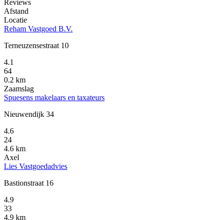
Reviews
Afstand
Locatie
Reham Vastgoed B.V.
Terneuzensestraat 10
4.1
64
0.2 km
Zaamslag
Spuesens makelaars en taxateurs
Nieuwendijk 34
4.6
24
4.6 km
Axel
Lies Vastgoedadvies
Bastionstraat 16
4.9
33
4.9 km