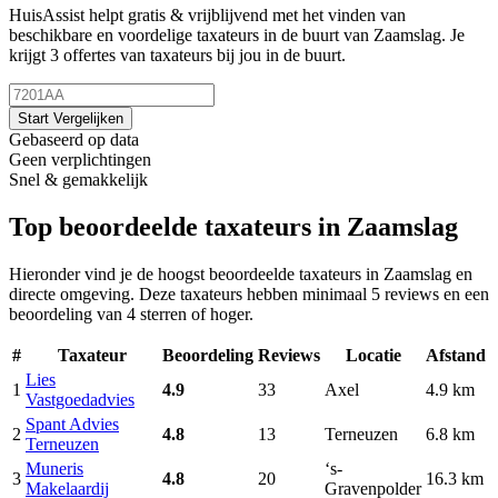
HuisAssist helpt gratis & vrijblijvend met het vinden van
beschikbare en voordelige taxateurs in de buurt van Zaamslag. Je
krijgt 3 offertes van taxateurs bij jou in de buurt.
Start Vergelijken
Gebaseerd op data
Geen verplichtingen
Snel & gemakkelijk
Top beoordeelde taxateurs in Zaamslag
Hieronder vind je de hoogst beoordeelde taxateurs in Zaamslag en
directe omgeving. Deze taxateurs hebben minimaal 5 reviews en een
beoordeling van 4 sterren of hoger.
#
Taxateur
Beoordeling
Reviews
Locatie
Afstand
Lies
1
4.9
33
Axel
4.9 km
Vastgoedadvies
Spant Advies
2
4.8
13
Terneuzen
6.8 km
Terneuzen
Muneris
‘s-
3
4.8
20
16.3 km
Makelaardij
Gravenpolder