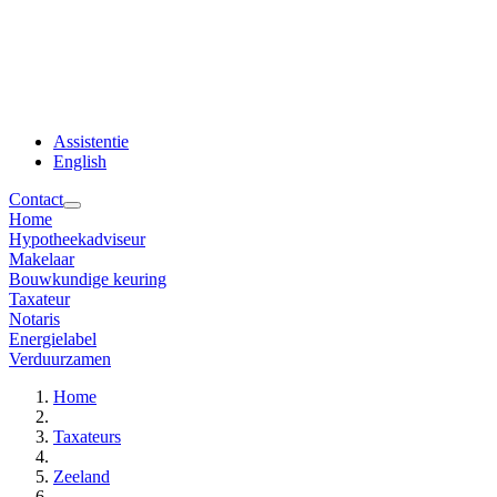
Assistentie
English
Contact
Home
Hypotheekadviseur
Makelaar
Bouwkundige keuring
Taxateur
Notaris
Energielabel
Verduurzamen
Home
Taxateurs
Zeeland