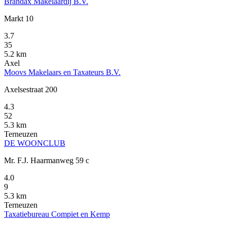
Brandax Makelaardij B.V.
Markt 10
3.7
35
5.2 km
Axel
Moovs Makelaars en Taxateurs B.V.
Axelsestraat 200
4.3
52
5.3 km
Terneuzen
DE WOONCLUB
Mr. F.J. Haarmanweg 59 c
4.0
9
5.3 km
Terneuzen
Taxatiebureau Compiet en Kemp