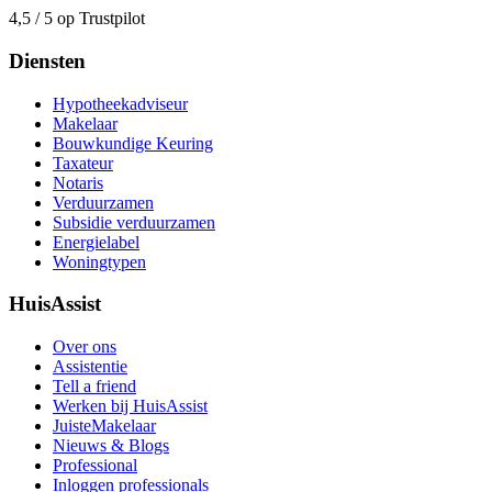
4,5 / 5 op Trustpilot
Diensten
Hypotheekadviseur
Makelaar
Bouwkundige Keuring
Taxateur
Notaris
Verduurzamen
Subsidie verduurzamen
Energielabel
Woningtypen
HuisAssist
Over ons
Assistentie
Tell a friend
Werken bij HuisAssist
JuisteMakelaar
Nieuws & Blogs
Professional
Inloggen professionals