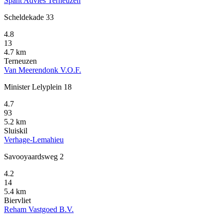
Spant Advies Terneuzen
Scheldekade 33
4.8
13
4.7 km
Terneuzen
Van Meerendonk V.O.F.
Minister Lelyplein 18
4.7
93
5.2 km
Sluiskil
Verhage-Lemahieu
Savooyaardsweg 2
4.2
14
5.4 km
Biervliet
Reham Vastgoed B.V.