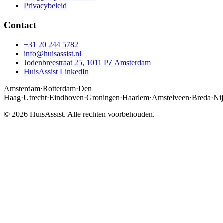
Privacybeleid
Contact
+31 20 244 5782
info@huisassist.nl
Jodenbreestraat 25, 1011 PZ Amsterdam
HuisAssist LinkedIn
Amsterdam
·
Rotterdam
·
Den
Haag
·
Utrecht
·
Eindhoven
·
Groningen
·
Haarlem
·
Amstelveen
·
Breda
·
Ni
© 2026 HuisAssist. Alle rechten voorbehouden.