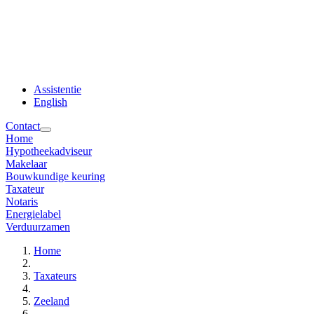
Assistentie
English
Contact
Home
Hypotheekadviseur
Makelaar
Bouwkundige keuring
Taxateur
Notaris
Energielabel
Verduurzamen
Home
Taxateurs
Zeeland