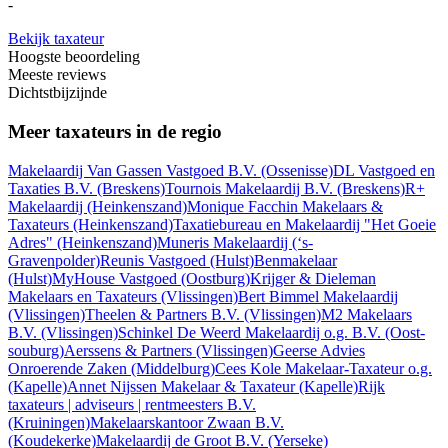
-
Bekijk taxateur
Hoogste beoordeling
Meeste reviews
Dichtstbijzijnde
Meer taxateurs in de regio
Makelaardij Van Gassen Vastgoed B.V.
(Ossenisse)
DL Vastgoed en
Taxaties B.V.
(Breskens)
Tournois Makelaardij B.V.
(Breskens)
R+
Makelaardij
(Heinkenszand)
Monique Facchin Makelaars &
Taxateurs
(Heinkenszand)
Taxatiebureau en Makelaardij "Het Goeie
Adres"
(Heinkenszand)
Muneris Makelaardij
(‘s-
Gravenpolder)
Reunis Vastgoed
(Hulst)
Benmakelaar
(Hulst)
MyHouse Vastgoed
(Oostburg)
Krijger & Dieleman
Makelaars en Taxateurs
(Vlissingen)
Bert Bimmel Makelaardij
(Vlissingen)
Theelen & Partners B.V.
(Vlissingen)
M2 Makelaars
B.V.
(Vlissingen)
Schinkel De Weerd Makelaardij o.g. B.V.
(Oost-
souburg)
Aerssens & Partners
(Vlissingen)
Geerse Advies
Onroerende Zaken
(Middelburg)
Cees Kole Makelaar-Taxateur o.g.
(Kapelle)
Annet Nijssen Makelaar & Taxateur
(Kapelle)
Rijk
taxateurs | adviseurs | rentmeesters B.V.
(Kruiningen)
Makelaarskantoor Zwaan B.V.
(Koudekerke)
Makelaardij de Groot B.V.
(Yerseke)