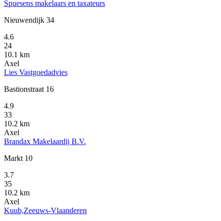
Spuesens makelaars en taxateurs
Nieuwendijk 34
4.6
24
10.1 km
Axel
Lies Vastgoedadvies
Bastionstraat 16
4.9
33
10.2 km
Axel
Brandax Makelaardij B.V.
Markt 10
3.7
35
10.2 km
Axel
Kuub,Zeeuws-Vlaanderen