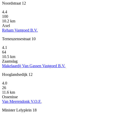
Noordstraat 12
4.4
100
10.2 km
Axel
Reham Vastgoed B.V.
Terneuzensestraat 10
4.1
64
10.5 km
Zaamslag
Makelaardij Van Gassen Vastgoed B.V.
Hooglandsedijk 12
4.0
26
11.6 km
Ossenisse
Van Meerendonk V.O.F.
Minister Lelyplein 18