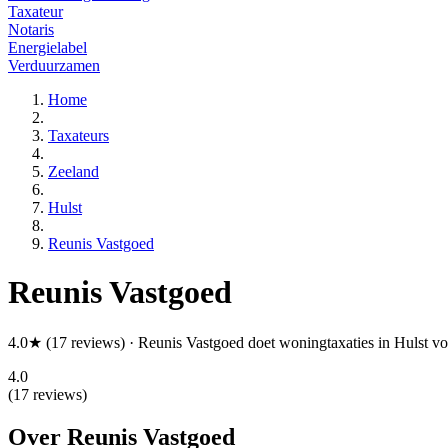
Taxateur
Notaris
Energielabel
Verduurzamen
Home
Taxateurs
Zeeland
Hulst
Reunis Vastgoed
Reunis Vastgoed
4.0★ (17 reviews) · Reunis Vastgoed doet woningtaxaties in Hulst voo
4.0
(17 reviews)
Over Reunis Vastgoed