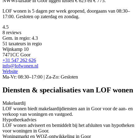
NWWI-taxatie in Goor liggen tussen € 625 en € 775.
LOF wonen is 5 dagen per week geopend, doorgaans van 08:30–
17:00. Gesloten op zaterdag en zondag.
4.5
8 reviews
Gem. in regio: 4.3
51 taxateurs in regio
Wijnkamp 10
7471CC Goor
+31 547 262 626
info@lofwonen.nl
Website
Ma-Vr: 08:30–17:00 | Za-Zo: Gesloten
Diensten & specialisaties van LOF wonen
Makelaardij
LOF wonen biedt makelaardijdiensten aan in Goor voor de aan- en
verkoop van woningen en vastgoed.
Hypotheekadvies
LOF wonen adviseert en bemiddelt bij het afsluiten van hypotheken
voor woningen in Goor.
Woningmarkt en WOZ-ontwikkeling in Goor