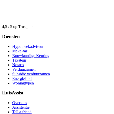
4,5 / 5 op Trustpilot
Diensten
Hypotheekadviseur
Makelaar
Bouwkundige Keuring
Taxateur
Notaris
Verduurzamen
Subsidie verduurzamen
Energielabel
Woningtypen
HuisAssist
Over ons
Assistentie
Tell a friend