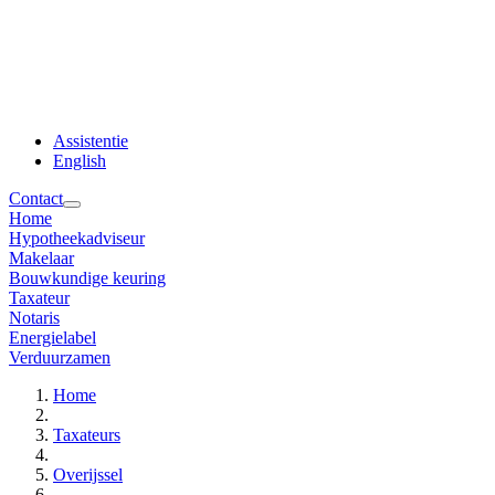
Assistentie
English
Contact
Home
Hypotheekadviseur
Makelaar
Bouwkundige keuring
Taxateur
Notaris
Energielabel
Verduurzamen
Home
Taxateurs
Overijssel