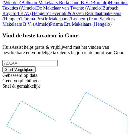
(Wierden)
Beltman Makelaars Berkelland B.V.
(Borculo)
Hemmink
Taxaties
(Almelo)
De Makelaar van Twente
(Almelo)
Burbach
Roycroft B.V.
(Hengelo)
Leverink & Assen Resultaatmakelaars
(Hengelo)
Thoma PostJr Makelaars
(Lochem)
Team Sanders
Makelaars B.V.
(Almelo)
Prisma Era Makelaars
(Hengelo)
Vind de beste taxateur in Goor
HuisAssist helpt gratis & vrijblijvend met het vinden van
beschikbare en voordelige taxateurs bij jou in de buurt van Goor.
Start Vergelijken
Gebaseerd op data
Geen verplichtingen
Snel & gemakkelijk