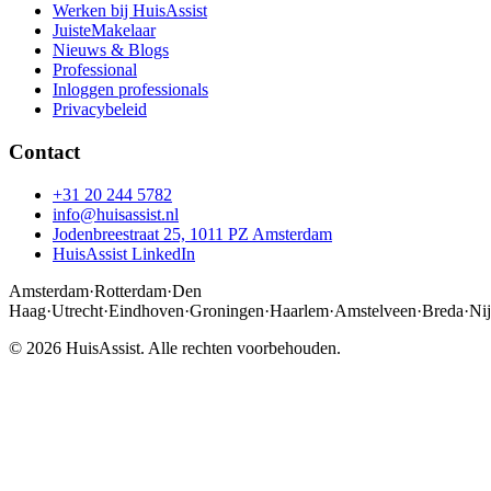
Werken bij HuisAssist
JuisteMakelaar
Nieuws & Blogs
Professional
Inloggen professionals
Privacybeleid
Contact
+31 20 244 5782
info@huisassist.nl
Jodenbreestraat 25, 1011 PZ Amsterdam
HuisAssist LinkedIn
Amsterdam
·
Rotterdam
·
Den
Haag
·
Utrecht
·
Eindhoven
·
Groningen
·
Haarlem
·
Amstelveen
·
Breda
·
Ni
© 2026 HuisAssist. Alle rechten voorbehouden.