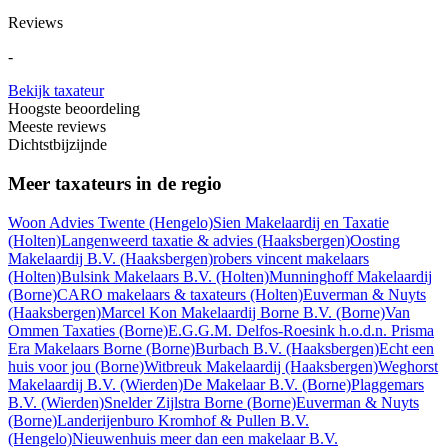
Reviews
-
Bekijk taxateur
Hoogste beoordeling
Meeste reviews
Dichtstbijzijnde
Meer taxateurs in de regio
Woon Advies Twente
(Hengelo)
Sien Makelaardij en Taxatie
(Holten)
Langenweerd taxatie & advies
(Haaksbergen)
Oosting
Makelaardij B.V.
(Haaksbergen)
robers vincent makelaars
(Holten)
Bulsink Makelaars B.V.
(Holten)
Munninghoff Makelaardij
(Borne)
CARO makelaars & taxateurs
(Holten)
Euverman & Nuyts
(Haaksbergen)
Marcel Kon Makelaardij Borne B.V.
(Borne)
Van
Ommen Taxaties
(Borne)
E.G.G.M. Delfos-Roesink h.o.d.n. Prisma
Era Makelaars Borne
(Borne)
Burbach B.V.
(Haaksbergen)
Echt een
huis voor jou
(Borne)
Witbreuk Makelaardij
(Haaksbergen)
Weghorst
Makelaardij B.V.
(Wierden)
De Makelaar B.V.
(Borne)
Plaggemars
B.V.
(Wierden)
Snelder Zijlstra Borne
(Borne)
Euverman & Nuyts
(Borne)
Landerijenburo Kromhof & Pullen B.V.
(Hengelo)
Nieuwenhuis meer dan een makelaar B.V.