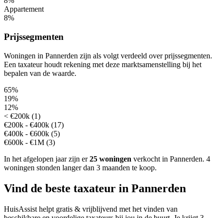
8%
Appartement
8%
Prijssegmenten
Woningen in Pannerden zijn als volgt verdeeld over prijssegmenten.
Een taxateur houdt rekening met deze marktsamenstelling bij het
bepalen van de waarde.
65%
19%
12%
< €200k (1)
€200k - €400k (17)
€400k - €600k (5)
€600k - €1M (3)
In het afgelopen jaar zijn er
25 woningen
verkocht in Pannerden.
4
woningen stonden langer dan 3 maanden te koop.
Vind de beste taxateur in Pannerden
HuisAssist helpt gratis & vrijblijvend met het vinden van
beschikbare en voordelige taxateurs bij jou in de buurt. Je krijgt 3