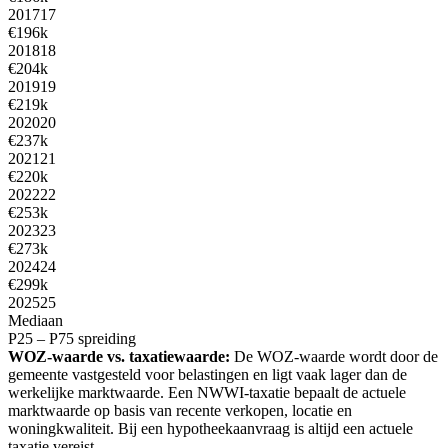
2017
17
€196k
2018
18
€204k
2019
19
€219k
2020
20
€237k
2021
21
€220k
2022
22
€253k
2023
23
€273k
2024
24
€299k
2025
25
Mediaan
P25 – P75 spreiding
WOZ-waarde vs. taxatiewaarde:
De WOZ-waarde wordt door de
gemeente vastgesteld voor belastingen en ligt vaak lager dan de
werkelijke marktwaarde. Een NWWI-taxatie bepaalt de actuele
marktwaarde op basis van recente verkopen, locatie en
woningkwaliteit. Bij een hypotheekaanvraag is altijd een actuele
taxatie vereist.