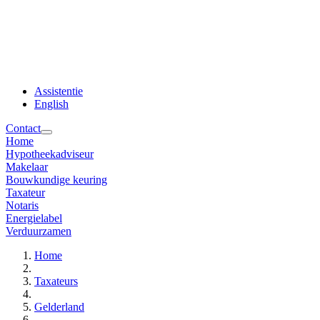
Assistentie
English
Contact
Home
Hypotheekadviseur
Makelaar
Bouwkundige keuring
Taxateur
Notaris
Energielabel
Verduurzamen
Home
Taxateurs
Gelderland