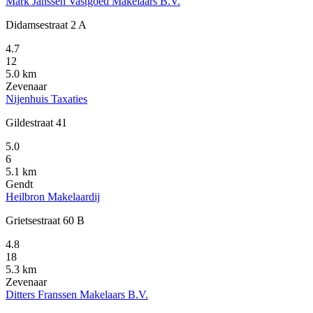
Mark Janssen Vastgoed Makelaars B.V.
Didamsestraat 2 A
4.7
12
5.0 km
Zevenaar
Nijenhuis Taxaties
Gildestraat 41
5.0
6
5.1 km
Gendt
Heilbron Makelaardij
Grietsestraat 60 B
4.8
18
5.3 km
Zevenaar
Ditters Franssen Makelaars B.V.