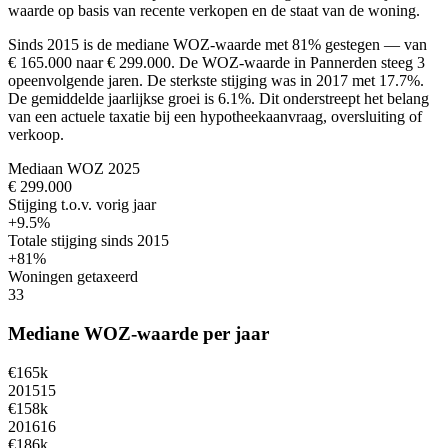
waarde op basis van recente verkopen en de staat van de woning.
Sinds 2015 is de mediane WOZ-waarde met 81% gestegen — van
€ 165.000 naar € 299.000.
De WOZ-waarde in Pannerden steeg 3
opeenvolgende jaren. De sterkste stijging was in 2017 met 17.7%.
De gemiddelde jaarlijkse groei is 6.1%.
Dit onderstreept het belang
van een actuele taxatie bij een hypotheekaanvraag, oversluiting of
verkoop.
Mediaan WOZ 2025
€ 299.000
Stijging t.o.v. vorig jaar
+9.5%
Totale stijging sinds 2015
+81%
Woningen getaxeerd
33
Mediane WOZ-waarde per jaar
€165k
2015
15
€158k
2016
16
€186k