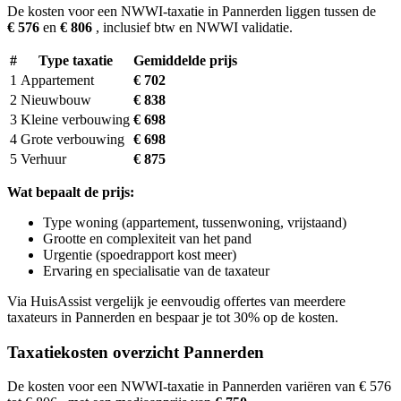
De kosten voor een NWWI-taxatie in Pannerden liggen tussen de
€ 576
en
€ 806
, inclusief btw en NWWI validatie.
#
Type taxatie
Gemiddelde prijs
1
Appartement
€ 702
2
Nieuwbouw
€ 838
3
Kleine verbouwing
€ 698
4
Grote verbouwing
€ 698
5
Verhuur
€ 875
Wat bepaalt de prijs:
Type woning (appartement, tussenwoning, vrijstaand)
Grootte en complexiteit van het pand
Urgentie (spoedrapport kost meer)
Ervaring en specialisatie van de taxateur
Via HuisAssist vergelijk je eenvoudig offertes van meerdere
taxateurs in Pannerden en bespaar je tot 30% op de kosten.
Taxatiekosten overzicht Pannerden
De kosten voor een NWWI-taxatie in Pannerden variëren van € 576