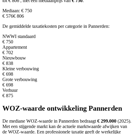
tot € 806
, met een mediaanprijs van
€ 750
.
Mediaan: € 750
€ 576
€ 806
De gemiddelde taxatiekosten per categorie in Pannerden:
NWWI standaard
€ 750
Appartement
€ 702
Nieuwbouw
€ 838
Kleine verbouwing
€ 698
Grote verbouwing
€ 698
Verhuur
€ 875
WOZ-waarde ontwikkeling Pannerden
De mediane WOZ-waarde in Pannerden bedraagt
€ 299.000
(2025).
Met een stijgende markt
kan de actuele marktwaarde afwijken van
de WOZ-waarde. Een professionele taxatie geeft de werkelijke