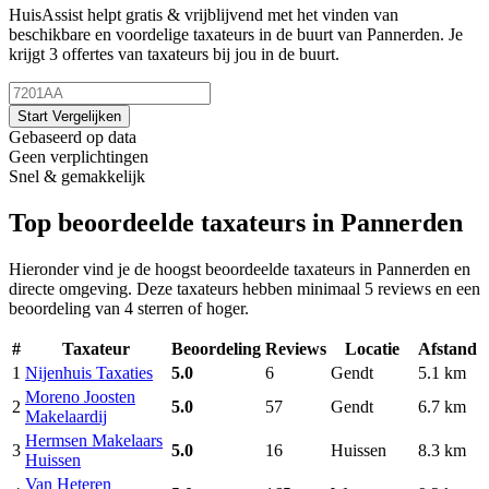
HuisAssist helpt gratis & vrijblijvend met het vinden van
beschikbare en voordelige taxateurs in de buurt van Pannerden. Je
krijgt 3 offertes van taxateurs bij jou in de buurt.
Start Vergelijken
Gebaseerd op data
Geen verplichtingen
Snel & gemakkelijk
Top beoordeelde taxateurs in Pannerden
Hieronder vind je de hoogst beoordeelde taxateurs in Pannerden en
directe omgeving. Deze taxateurs hebben minimaal 5 reviews en een
beoordeling van 4 sterren of hoger.
#
Taxateur
Beoordeling
Reviews
Locatie
Afstand
1
Nijenhuis Taxaties
5.0
6
Gendt
5.1 km
Moreno Joosten
2
5.0
57
Gendt
6.7 km
Makelaardij
Hermsen Makelaars
3
5.0
16
Huissen
8.3 km
Huissen
Van Heteren