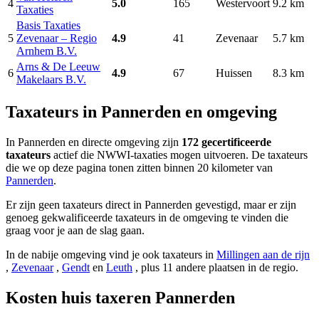
4
5.0
165
Westervoort
9.2 km
Taxaties
Basis Taxaties
5
Zevenaar – Regio
4.9
41
Zevenaar
5.7 km
Arnhem B.V.
Arns & De Leeuw
6
4.9
67
Huissen
8.3 km
Makelaars B.V.
Taxateurs in Pannerden en omgeving
In Pannerden en directe omgeving zijn
172 gecertificeerde
taxateurs
actief die NWWI-taxaties mogen uitvoeren. De taxateurs
die we op deze pagina tonen zitten binnen 20 kilometer van
Pannerden
.
Er zijn geen taxateurs direct in Pannerden gevestigd, maar er zijn
genoeg gekwalificeerde taxateurs in de omgeving te vinden die
graag voor je aan de slag gaan.
In de nabije omgeving vind je ook taxateurs in
Millingen aan de rijn
,
Zevenaar
,
Gendt
en
Leuth
, plus 11 andere plaatsen in de regio.
Kosten huis taxeren Pannerden