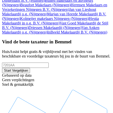
Dingemans B.V.
(Huissen)
Buiten makelaars en adviseurs
(Nijmegen)
Beaufort Makelaars
(Nijmegen)
Hermsen Makelaars en
Verzekeringen Nijmegen B.V.
(Nijmegen)
Jan van Lieshout
Makelaardij o.g.
(Nijmegen)
Marjan van Heerde Makelaardij B.V.
(Nijmegen)
Kolmeijer makelaars Nijmegen
(Nijmegen)
Hestia
Makelaardij in o.g. B.V.
(Nijmegen)
Vast Goed Makelaardij de Stijl
B.V.
(Nijmegen)
Driessen Makelaardij
(Nijmegen)
Van Anken
Makelaardij o.g.
(Nijmegen)
InBeeld Makelaardij B.V.
(Nijmegen)
Vind de beste taxateur in Bemmel
HuisAssist helpt gratis & vrijblijvend met het vinden van
beschikbare en voordelige taxateurs bij jou in de buurt van Bemmel.
Start Vergelijken
Gebaseerd op data
Geen verplichtingen
Snel & gemakkelijk