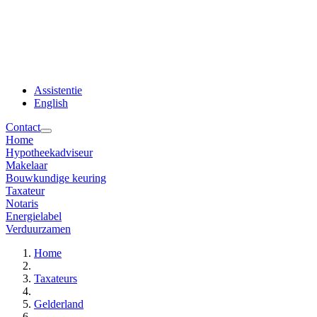
Assistentie
English
Contact
Home
Hypotheekadviseur
Makelaar
Bouwkundige keuring
Taxateur
Notaris
Energielabel
Verduurzamen
Home
Taxateurs
Gelderland