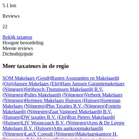
5.1 km
Reviews
22
Bekijk taxateur
Hoogste beoordeling
Meeste reviews
Dichtstbijzijnde
Meer taxateurs in de regio
SOM Makelaars
(Gendt)
Basten Assurantien en Makelaardij
(Ooij)
Jansen Makelaars
(Elst)
Hans Janssen Garantiemakelaars
(Nijmegen)
Strijbosch-Thunnissen Makelaardij B.V.
(Nijmegen)
Pulles Makelaardij
(Nijmegen)
Verbeek Makelaars
(Nijmegen)
Hermsen Makelaars Huissen
(Huissen)
Soeteman
Makelaars
(Nijmegen)
Plus Taxaties B.V.
(Nijmegen)
Fontein
Makelaardij
(Nijmegen)
Zaat Vastgoed Makelaardij B.V.
(Huissen)
DW taxaties B.V.
(Elst)
Ron Pieters Makelaardij
(Huissen)
LIV Wooncoach B.V.
(Nijmegen)
Arns & De Leeuw
Makelaars B.V.
(Huissen)
Attis aankoopmakelaardij
(Nijmegen)
LanX Consult
(Nijmegen)
Makelaarskantoor H.