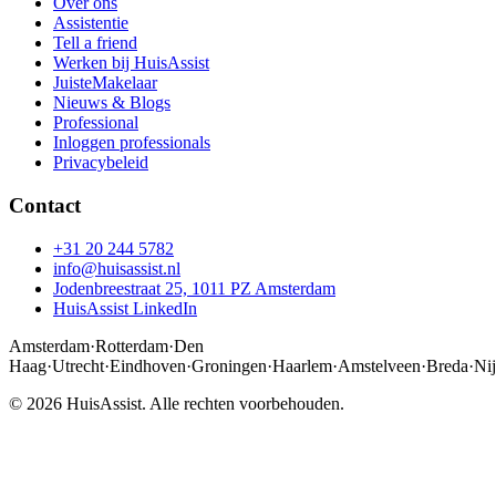
Over ons
Assistentie
Tell a friend
Werken bij HuisAssist
JuisteMakelaar
Nieuws & Blogs
Professional
Inloggen professionals
Privacybeleid
Contact
+31 20 244 5782
info@huisassist.nl
Jodenbreestraat 25, 1011 PZ Amsterdam
HuisAssist LinkedIn
Amsterdam
·
Rotterdam
·
Den
Haag
·
Utrecht
·
Eindhoven
·
Groningen
·
Haarlem
·
Amstelveen
·
Breda
·
Ni
© 2026 HuisAssist. Alle rechten voorbehouden.