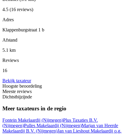
4.5
(16 reviews)
Adres
Klappenburgstraat 1 b
Afstand
5.1 km
Reviews
16
Bekijk taxateur
Hoogste beoordeling
Meeste reviews
Dichtstbijzijnde
Meer taxateurs in de regio
Fontein Makelaardij
(Nijmegen)
Plus Taxaties B.V.
(Nijmegen)
Pulles Makelaardij
(Nijmegen)
Marjan van Heerde
Makelaardij B.V.
(Nijmegen)
Jan van Lieshout Makelaardij o.g.