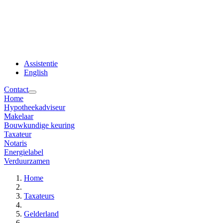
Assistentie
English
Contact
Home
Hypotheekadviseur
Makelaar
Bouwkundige keuring
Taxateur
Notaris
Energielabel
Verduurzamen
Home
Taxateurs
Gelderland