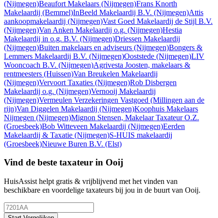
(Nijmegen)
Beaufort Makelaars
(Nijmegen)
Frans Knorth
Makelaardij
(Bemmel)
InBeeld Makelaardij B.V.
(Nijmegen)
Attis
aankoopmakelaardij
(Nijmegen)
Vast Goed Makelaardij de Stijl B.V.
(Nijmegen)
Van Anken Makelaardij o.g.
(Nijmegen)
Hestia
Makelaardij in o.g. B.V.
(Nijmegen)
Driessen Makelaardij
(Nijmegen)
Buiten makelaars en adviseurs
(Nijmegen)
Bongers &
Lemmers Makelaardij B.V.
(Nijmegen)
Ooststede
(Nijmegen)
LIV
Wooncoach B.V.
(Nijmegen)
Agrivesta Joosten, makelaars &
rentmeesters
(Huissen)
Van Breukelen Makelaardij
(Nijmegen)
Vervoort Taxaties
(Nijmegen)
Rob Disbergen
Makelaardij o.g.
(Nijmegen)
Vernooij Makelaardij
(Nijmegen)
Vermeulen Verzekeringen Vastgoed
(Millingen aan de
rijn)
Van Diggelen Makelaardij
(Nijmegen)
Koophuis Makelaars
Nijmegen
(Nijmegen)
Mignon Stensen, Makelaar Taxateur O.Z.
(Groesbeek)
Bob Witteveen Makelaardij
(Nijmegen)
Eerden
Makelaardij & Taxatie
(Nijmegen)
S-HUIS makelaardij
(Groesbeek)
Nieuwe Buren B.V.
(Elst)
Vind de beste taxateur in Ooij
HuisAssist helpt gratis & vrijblijvend met het vinden van
beschikbare en voordelige taxateurs bij jou in de buurt van Ooij.
Start Vergelijken