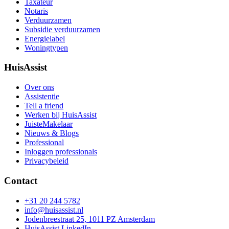
Taxateur
Notaris
Verduurzamen
Subsidie verduurzamen
Energielabel
Woningtypen
HuisAssist
Over ons
Assistentie
Tell a friend
Werken bij HuisAssist
JuisteMakelaar
Nieuws & Blogs
Professional
Inloggen professionals
Privacybeleid
Contact
+31 20 244 5782
info@huisassist.nl
Jodenbreestraat 25, 1011 PZ Amsterdam
HuisAssist LinkedIn