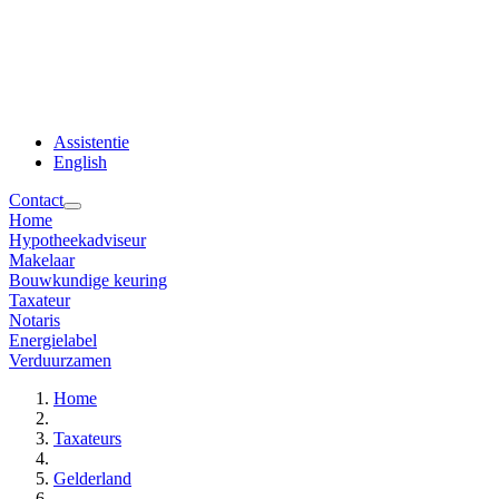
Assistentie
English
Contact
Home
Hypotheekadviseur
Makelaar
Bouwkundige keuring
Taxateur
Notaris
Energielabel
Verduurzamen
Home
Taxateurs
Gelderland