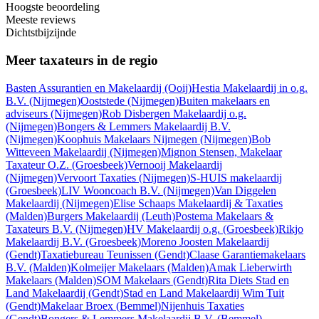
Hoogste beoordeling
Meeste reviews
Dichtstbijzijnde
Meer taxateurs in de regio
Basten Assurantien en Makelaardij
(Ooij)
Hestia Makelaardij in o.g.
B.V.
(Nijmegen)
Ooststede
(Nijmegen)
Buiten makelaars en
adviseurs
(Nijmegen)
Rob Disbergen Makelaardij o.g.
(Nijmegen)
Bongers & Lemmers Makelaardij B.V.
(Nijmegen)
Koophuis Makelaars Nijmegen
(Nijmegen)
Bob
Witteveen Makelaardij
(Nijmegen)
Mignon Stensen, Makelaar
Taxateur O.Z.
(Groesbeek)
Vernooij Makelaardij
(Nijmegen)
Vervoort Taxaties
(Nijmegen)
S-HUIS makelaardij
(Groesbeek)
LIV Wooncoach B.V.
(Nijmegen)
Van Diggelen
Makelaardij
(Nijmegen)
Elise Schaaps Makelaardij & Taxaties
(Malden)
Burgers Makelaardij
(Leuth)
Postema Makelaars &
Taxateurs B.V.
(Nijmegen)
HV Makelaardij o.g.
(Groesbeek)
Rikjo
Makelaardij B.V.
(Groesbeek)
Moreno Joosten Makelaardij
(Gendt)
Taxatiebureau Teunissen
(Gendt)
Claase Garantiemakelaars
B.V.
(Malden)
Kolmeijer Makelaars
(Malden)
Amak Lieberwirth
Makelaars
(Malden)
SOM Makelaars
(Gendt)
Rita Diets Stad en
Land Makelaardij
(Gendt)
Stad en Land Makelaardij Wim Tuit
(Gendt)
Makelaar Broex
(Bemmel)
Nijenhuis Taxaties
(Gendt)
Bongers & Lemmers Makelaardij B.V.
(Bemmel)