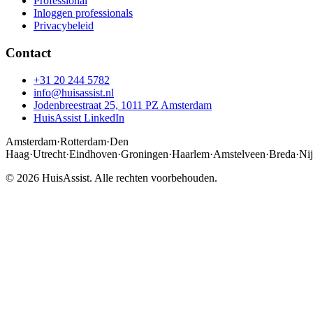
Professional
Inloggen professionals
Privacybeleid
Contact
+31 20 244 5782
info@huisassist.nl
Jodenbreestraat 25, 1011 PZ Amsterdam
HuisAssist LinkedIn
Amsterdam
·
Rotterdam
·
Den
Haag
·
Utrecht
·
Eindhoven
·
Groningen
·
Haarlem
·
Amstelveen
·
Breda
·
Ni
© 2026 HuisAssist. Alle rechten voorbehouden.