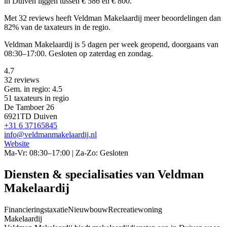
in Duiven liggen tussen € 586 en € 800.
Met 32 reviews heeft Veldman Makelaardij meer beoordelingen dan
82% van de taxateurs in de regio.
Veldman Makelaardij is 5 dagen per week geopend, doorgaans van
08:30–17:00. Gesloten op zaterdag en zondag.
4.7
32 reviews
Gem. in regio: 4.5
51 taxateurs in regio
De Tamboer 26
6921TD Duiven
+31 6 37165845
info@veldmanmakelaardij.nl
Website
Ma-Vr: 08:30–17:00 | Za-Zo: Gesloten
Diensten & specialisaties van Veldman
Makelaardij
Financieringstaxatie
Nieuwbouw
Recreatiewoning
Makelaardij