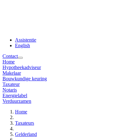
Assistentie
English
Contact
Home
Hypotheekadviseur
Makelaar
Bouwkundige keuring
Taxateur
Notaris
Energielabel
Verduurzamen
Home
Taxateurs
Gelderland