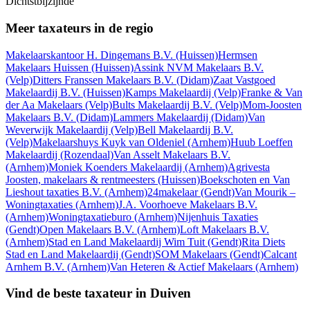
Dichtstbijzijnde
Meer taxateurs in de regio
Makelaarskantoor H. Dingemans B.V.
(Huissen)
Hermsen
Makelaars Huissen
(Huissen)
Assink NVM Makelaars B.V.
(Velp)
Ditters Franssen Makelaars B.V.
(Didam)
Zaat Vastgoed
Makelaardij B.V.
(Huissen)
Kamps Makelaardij
(Velp)
Franke & Van
der Aa Makelaars
(Velp)
Bults Makelaardij B.V.
(Velp)
Mom-Joosten
Makelaars B.V.
(Didam)
Lammers Makelaardij
(Didam)
Van
Weverwijk Makelaardij
(Velp)
Bell Makelaardij B.V.
(Velp)
Makelaarshuys Kuyk van Oldeniel
(Arnhem)
Huub Loeffen
Makelaardij
(Rozendaal)
Van Asselt Makelaars B.V.
(Arnhem)
Moniek Koenders Makelaardij
(Arnhem)
Agrivesta
Joosten, makelaars & rentmeesters
(Huissen)
Boekschoten en Van
Lieshout taxaties B.V.
(Arnhem)
24makelaar
(Gendt)
Van Mourik –
Woningtaxaties
(Arnhem)
J.A. Voorhoeve Makelaars B.V.
(Arnhem)
Woningtaxatieburo
(Arnhem)
Nijenhuis Taxaties
(Gendt)
Open Makelaars B.V.
(Arnhem)
Loft Makelaars B.V.
(Arnhem)
Stad en Land Makelaardij Wim Tuit
(Gendt)
Rita Diets
Stad en Land Makelaardij
(Gendt)
SOM Makelaars
(Gendt)
Calcant
Arnhem B.V.
(Arnhem)
Van Heteren & Actief Makelaars
(Arnhem)
Vind de beste taxateur in Duiven