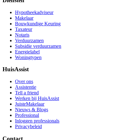
Diensten
Hypotheekadviseur
Makelaar
Bouwkundige Keuring
Taxateur
Notaris
Verduurzamen
Subsidie verduurzamen
Energielabel
Woningtypen
HuisAssist
Over ons
Assistentie
Tell a friend
Werken bij HuisAssist
JuisteMakelaar
Nieuws & Blogs
Professional
Inloggen professionals
Privacybeleid
Contact