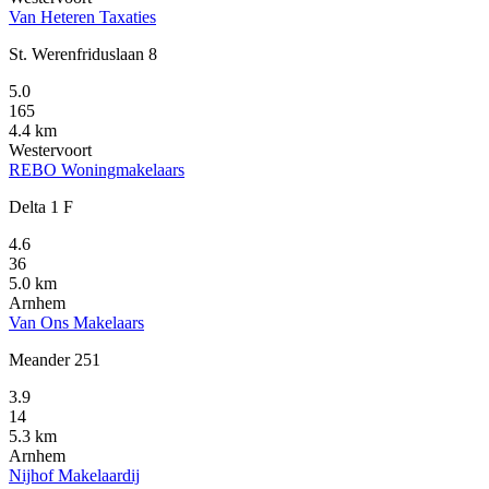
Van Heteren Taxaties
St. Werenfriduslaan 8
5.0
165
4.4 km
Westervoort
REBO Woningmakelaars
Delta 1 F
4.6
36
5.0 km
Arnhem
Van Ons Makelaars
Meander 251
3.9
14
5.3 km
Arnhem
Nijhof Makelaardij