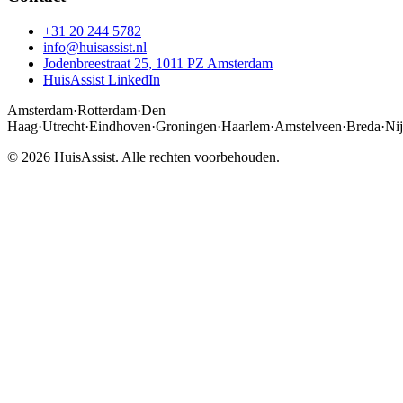
+31 20 244 5782
info@huisassist.nl
Jodenbreestraat 25, 1011 PZ Amsterdam
HuisAssist LinkedIn
Amsterdam
·
Rotterdam
·
Den
Haag
·
Utrecht
·
Eindhoven
·
Groningen
·
Haarlem
·
Amstelveen
·
Breda
·
Ni
© 2026 HuisAssist. Alle rechten voorbehouden.