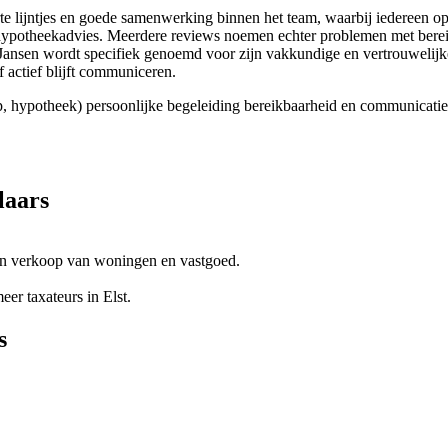
e lijntjes en goede samenwerking binnen het team, waarbij iedereen op 
ef hypotheekadvies. Meerdere reviews noemen echter problemen met ber
ansen wordt specifiek genoemd voor zijn vakkundige en vertrouwelijke
f actief blijft communiceren.
p, hypotheek)
persoonlijke begeleiding
bereikbaarheid en communicatie
laars
 en verkoop van woningen en vastgoed.
r taxateurs in Elst.
s