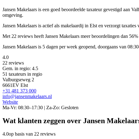
Jansen Makelaars is een
goed beoordeelde
taxateur gevestigd aan Va
omgeving.
Jansen Makelaars is actief als makelaardij in Elst en verzorgt taxat
Met 22 reviews heeft Jansen Makelaars meer beoordelingen dan 56% v
Jansen Makelaars is 5 dagen per week geopend, doorgaans van 08:30
4.0
22 reviews
Gem. in regio: 4.5
51 taxateurs in regio
Valburgseweg 2
6661EV Elst
+31 481 373 000
info@jansenmakelaars.nl
Website
Ma-Vr: 08:30–17:30 | Za-Zo: Gesloten
Wat klanten zeggen over Jansen Makelaar
4.0
op basis van 22 reviews