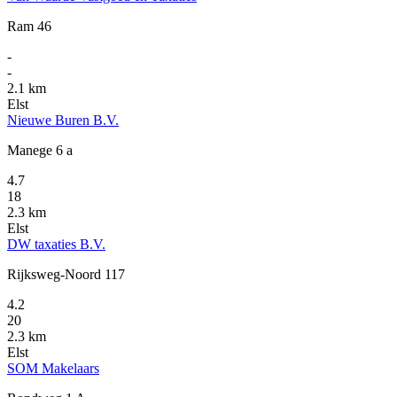
Ram 46
-
-
2.1 km
Elst
Nieuwe Buren B.V.
Manege 6 a
4.7
18
2.3 km
Elst
DW taxaties B.V.
Rijksweg-Noord 117
4.2
20
2.3 km
Elst
SOM Makelaars