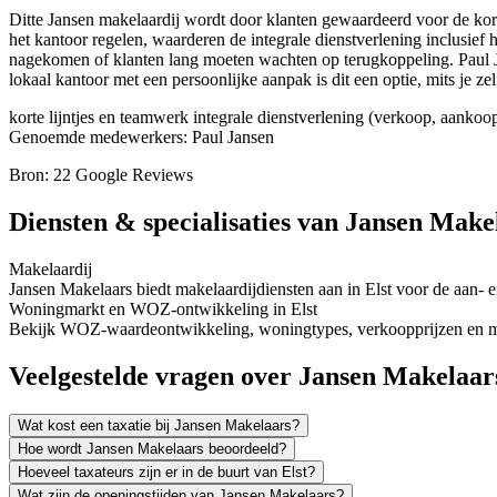
Ditte Jansen makelaardij wordt door klanten gewaardeerd voor de kort
het kantoor regelen, waarderen de integrale dienstverlening inclusi
nagekomen of klanten lang moeten wachten op terugkoppeling. Paul J
lokaal kantoor met een persoonlijke aanpak is dit een optie, mits je zel
korte lijntjes en teamwerk
integrale dienstverlening (verkoop, aankoo
Genoemde medewerkers: Paul Jansen
Bron: 22 Google Reviews
Diensten & specialisaties van Jansen Make
Makelaardij
Jansen Makelaars biedt makelaardijdiensten aan in Elst voor de aan-
Woningmarkt en WOZ-ontwikkeling in Elst
Bekijk WOZ-waardeontwikkeling, woningtypes, verkoopprijzen en mee
Veelgestelde vragen over Jansen Makelaar
Wat kost een taxatie bij Jansen Makelaars?
Hoe wordt Jansen Makelaars beoordeeld?
Hoeveel taxateurs zijn er in de buurt van Elst?
Wat zijn de openingstijden van Jansen Makelaars?