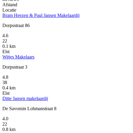
Afstand
Locatie
Bram Heezen & Paul Jansen Makelaardij
Dorpsstraat 86
4.6
22
0.1 km
Elst
Witjes Makelaars
Dorpsstraat 3
4.8
38
0.4 km
Elst
Ditte Jansen makelaardij
De Savornin Lohmanstraat 8
4.0
22
0.8 km