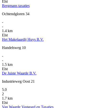
Elst
Bergmans taxaties
Ochtendgloren 34
-
-
1.4 km
Elst
Het Makelaardij Huys B.V.
Handelsweg 10
-
-
1.5 km
Elst
De Juiste Waarde B.V.
Industrieweg Oost 21
5.0
2
1.7 km
Elst
Van Waarde Vastgoed en Taxaties