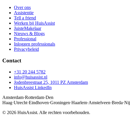
Over ons
Assistentie
Tell a friend
Werken bij HuisAssist
JuisteMakelaar
Nieuws & Blogs
Professional
Inloggen professionals
Privacybeleid
Contact
+31 20 244 5782
info@huisassist.nl
Jodenbreestraat 25, 1011 PZ Amsterdam
HuisAssist LinkedIn
Amsterdam
·
Rotterdam
·
Den
Haag
·
Utrecht
·
Eindhoven
·
Groningen
·
Haarlem
·
Amstelveen
·
Breda
·
Ni
© 2026 HuisAssist. Alle rechten voorbehouden.