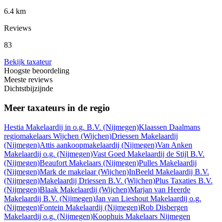
6.4 km
Reviews
83
Bekijk taxateur
Hoogste beoordeling
Meeste reviews
Dichtstbijzijnde
Meer taxateurs in de regio
Hestia Makelaardij in o.g. B.V.
(Nijmegen)
Klaassen Daalmans
regiomakelaars Wijchen
(Wijchen)
Driessen Makelaardij
(Nijmegen)
Attis aankoopmakelaardij
(Nijmegen)
Van Anken
Makelaardij o.g.
(Nijmegen)
Vast Goed Makelaardij de Stijl B.V.
(Nijmegen)
Beaufort Makelaars
(Nijmegen)
Pulles Makelaardij
(Nijmegen)
Mark de makelaar
(Wijchen)
InBeeld Makelaardij B.V.
(Nijmegen)
Makelaardij Driessen B.V.
(Wijchen)
Plus Taxaties B.V.
(Nijmegen)
Blaak Makelaardij
(Wijchen)
Marjan van Heerde
Makelaardij B.V.
(Nijmegen)
Jan van Lieshout Makelaardij o.g.
(Nijmegen)
Fontein Makelaardij
(Nijmegen)
Rob Disbergen
Makelaardij o.g.
(Nijmegen)
Koophuis Makelaars Nijmegen