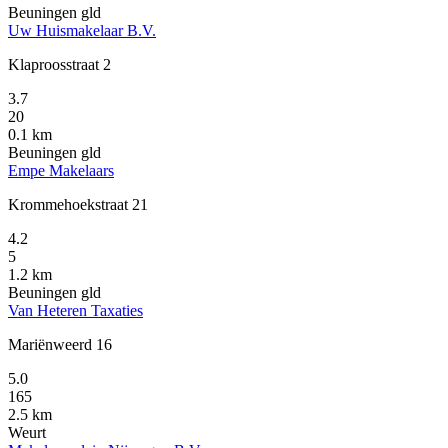
Beuningen gld
Uw Huismakelaar B.V.
Klaproosstraat 2
3.7
20
0.1 km
Beuningen gld
Empe Makelaars
Krommehoekstraat 21
4.2
5
1.2 km
Beuningen gld
Van Heteren Taxaties
Mariënweerd 16
5.0
165
2.5 km
Weurt