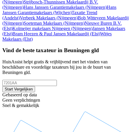
(Nijmegen)
Strijbosch-Thunnissen Makelaardij B.V.
(Nijmegen)
Hans Janssen Garantiemakelaars
(Nijmegen)
Hans
Janssen Garantiemakelaars
(Wijchen)
Taxatie Trend
(Andelst)
Verbeek Makelaars
(Nijmegen)
Bob Witteveen Makelaardij
(Nijmegen)
Soeteman Makelaars
(Nijmegen)
Nieuwe Buren B.V.
(Elst)
Kolmeijer makelaars Nijmegen
(Nijmegen)
Jansen Makelaars
(Elst)
Bram Heezen & Paul Jansen Makelaardij
(Elst)
Witjes
Makelaars
(Elst)
Vind de beste taxateur in Beuningen gld
HuisAssist helpt gratis & vrijblijvend met het vinden van
beschikbare en voordelige taxateurs bij jou in de buurt van
Beuningen gld.
Start Vergelijken
Gebaseerd op data
Geen verplichtingen
Snel & gemakkelijk