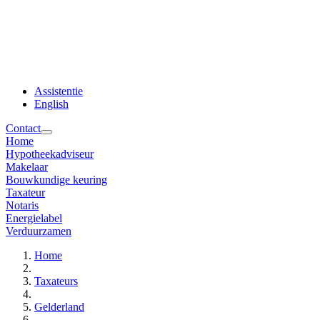
Assistentie
English
Contact
Home
Hypotheekadviseur
Makelaar
Bouwkundige keuring
Taxateur
Notaris
Energielabel
Verduurzamen
Home
Taxateurs
Gelderland