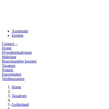
Assistentie
English
Contact
Home
Hypotheekadviseur
Makelaar
Bouwkundige keuring
Taxateur
Notaris
Energielabel
Verduurzamen
Home
Taxateurs
Gelderland