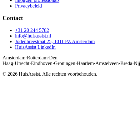
Inloggen professionals
Privacybeleid
Contact
+31 20 244 5782
info@huisassist.nl
Jodenbreestraat 25, 1011 PZ Amsterdam
HuisAssist LinkedIn
Amsterdam
·
Rotterdam
·
Den
Haag
·
Utrecht
·
Eindhoven
·
Groningen
·
Haarlem
·
Amstelveen
·
Breda
·
Ni
© 2026 HuisAssist. Alle rechten voorbehouden.