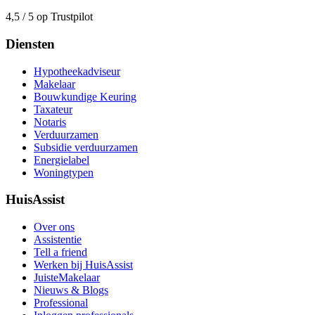
4,5 / 5 op Trustpilot
Diensten
Hypotheekadviseur
Makelaar
Bouwkundige Keuring
Taxateur
Notaris
Verduurzamen
Subsidie verduurzamen
Energielabel
Woningtypen
HuisAssist
Over ons
Assistentie
Tell a friend
Werken bij HuisAssist
JuisteMakelaar
Nieuws & Blogs
Professional