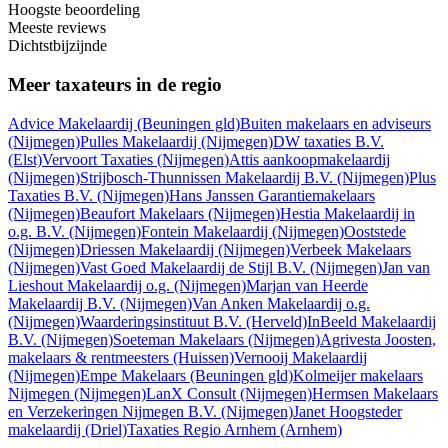
Hoogste beoordeling
Meeste reviews
Dichtstbijzijnde
Meer taxateurs in de regio
Advice Makelaardij
(Beuningen gld)
Buiten makelaars en adviseurs
(Nijmegen)
Pulles Makelaardij
(Nijmegen)
DW taxaties B.V.
(Elst)
Vervoort Taxaties
(Nijmegen)
Attis aankoopmakelaardij
(Nijmegen)
Strijbosch-Thunnissen Makelaardij B.V.
(Nijmegen)
Plus
Taxaties B.V.
(Nijmegen)
Hans Janssen Garantiemakelaars
(Nijmegen)
Beaufort Makelaars
(Nijmegen)
Hestia Makelaardij in
o.g. B.V.
(Nijmegen)
Fontein Makelaardij
(Nijmegen)
Ooststede
(Nijmegen)
Driessen Makelaardij
(Nijmegen)
Verbeek Makelaars
(Nijmegen)
Vast Goed Makelaardij de Stijl B.V.
(Nijmegen)
Jan van
Lieshout Makelaardij o.g.
(Nijmegen)
Marjan van Heerde
Makelaardij B.V.
(Nijmegen)
Van Anken Makelaardij o.g.
(Nijmegen)
Waarderingsinstituut B.V.
(Herveld)
InBeeld Makelaardij
B.V.
(Nijmegen)
Soeteman Makelaars
(Nijmegen)
Agrivesta Joosten,
makelaars & rentmeesters
(Huissen)
Vernooij Makelaardij
(Nijmegen)
Empe Makelaars
(Beuningen gld)
Kolmeijer makelaars
Nijmegen
(Nijmegen)
LanX Consult
(Nijmegen)
Hermsen Makelaars
en Verzekeringen Nijmegen B.V.
(Nijmegen)
Janet Hoogsteder
makelaardij
(Driel)
Taxaties Regio Arnhem
(Arnhem)