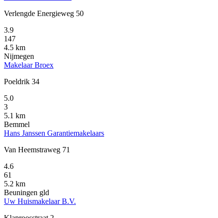
Verlengde Energieweg 50
3.9
147
4.5 km
Nijmegen
Makelaar Broex
Poeldrik 34
5.0
3
5.1 km
Bemmel
Hans Janssen Garantiemakelaars
Van Heemstraweg 71
4.6
61
5.2 km
Beuningen gld
Uw Huismakelaar B.V.
Klaproosstraat 2