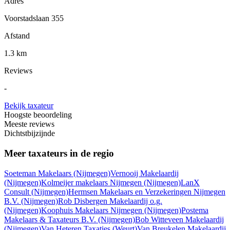
Adres
Voorstadslaan 355
Afstand
1.3 km
Reviews
-
Bekijk taxateur
Hoogste beoordeling
Meeste reviews
Dichtstbijzijnde
Meer taxateurs in de regio
Soeteman Makelaars
(Nijmegen)
Vernooij Makelaardij
(Nijmegen)
Kolmeijer makelaars Nijmegen
(Nijmegen)
LanX
Consult
(Nijmegen)
Hermsen Makelaars en Verzekeringen Nijmegen
B.V.
(Nijmegen)
Rob Disbergen Makelaardij o.g.
(Nijmegen)
Koophuis Makelaars Nijmegen
(Nijmegen)
Postema
Makelaars & Taxateurs B.V.
(Nijmegen)
Bob Witteveen Makelaardij
(Nijmegen)
Van Heteren Taxaties
(Weurt)
Van Breukelen Makelaardij