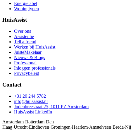
Energielabel
Woningtypen
HuisAssist
Over ons
Assistentie
Tell a friend
Werken bij HuisAssist
JuisteMakelaar
Nieuws & Blogs
Professional
Inloggen professionals
Privacybeleid
Contact
+31 20 244 5782
info@huisassist.nl
Jodenbreestraat 25, 1011 PZ Amsterdam
HuisAssist LinkedIn
Amsterdam
·
Rotterdam
·
Den
Haag
·
Utrecht
·
Eindhoven
·
Groningen
·
Haarlem
·
Amstelveen
·
Breda
·
Ni