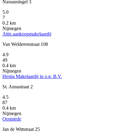
Nassausingel 3
5.0
7
0.2 km
Nijmegen
Attis aankoopmakelaardij
Van Welderenstraat 108
4.9
49
0.4 km
Nijmegen
Hestia Makelaardij in o.g. B.V.
St. Annastraat 2
4.5
87
0.4 km
Nijmegen
Ooststede
Jan de Wittstraat 25