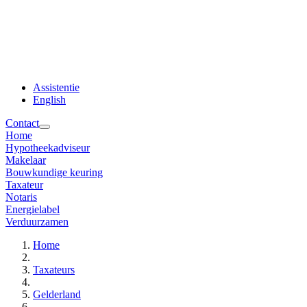
Assistentie
English
Contact
Home
Hypotheekadviseur
Makelaar
Bouwkundige keuring
Taxateur
Notaris
Energielabel
Verduurzamen
Home
Taxateurs
Gelderland