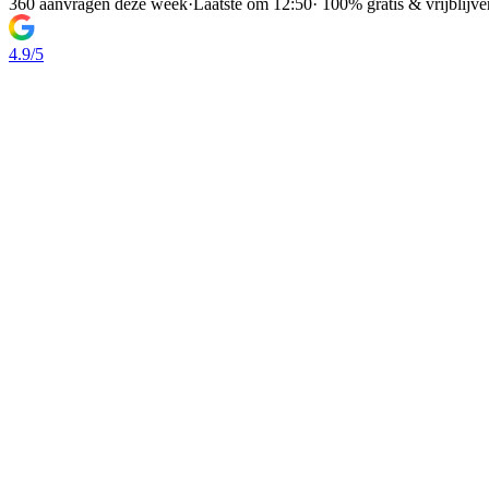
360 aanvragen deze week
·
Laatste om 12:50
·
100% gratis & vrijblijv
4.9/5