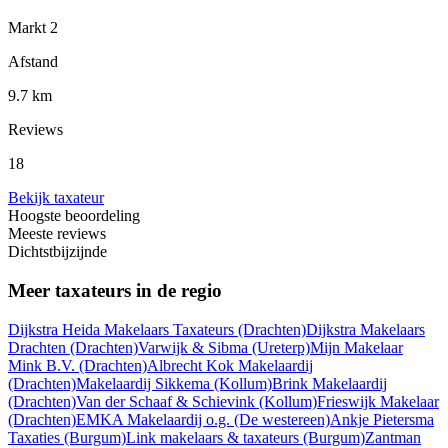
Markt 2
Afstand
9.7 km
Reviews
18
Bekijk taxateur
Hoogste beoordeling
Meeste reviews
Dichtstbijzijnde
Meer taxateurs in de regio
Dijkstra Heida Makelaars Taxateurs
(Drachten)
Dijkstra Makelaars
Drachten
(Drachten)
Varwijk & Sibma
(Ureterp)
Mijn Makelaar
Mink B.V.
(Drachten)
Albrecht Kok Makelaardij
(Drachten)
Makelaardij Sikkema
(Kollum)
Brink Makelaardij
(Drachten)
Van der Schaaf & Schievink
(Kollum)
Frieswijk Makelaar
(Drachten)
EMKA Makelaardij o.g.
(De westereen)
Ankje Pietersma
Taxaties
(Burgum)
Link makelaars & taxateurs
(Burgum)
Zantman