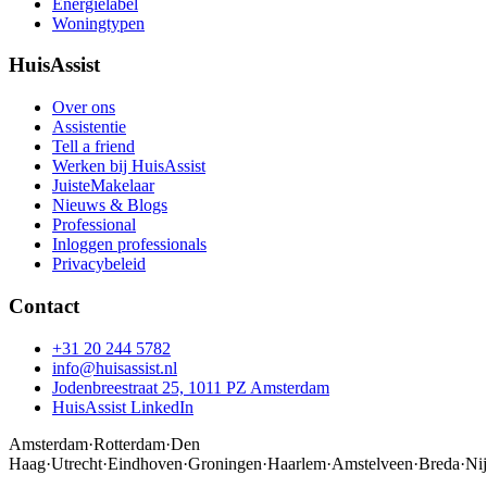
Energielabel
Woningtypen
HuisAssist
Over ons
Assistentie
Tell a friend
Werken bij HuisAssist
JuisteMakelaar
Nieuws & Blogs
Professional
Inloggen professionals
Privacybeleid
Contact
+31 20 244 5782
info@huisassist.nl
Jodenbreestraat 25, 1011 PZ Amsterdam
HuisAssist LinkedIn
Amsterdam
·
Rotterdam
·
Den
Haag
·
Utrecht
·
Eindhoven
·
Groningen
·
Haarlem
·
Amstelveen
·
Breda
·
Ni