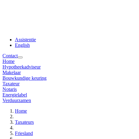
Assistentie
English
Contact
Home
Hypotheekadviseur
Makelaar
Bouwkundige keuring
Taxateur
Notaris
Energielabel
Verduurzamen
Home
Taxateurs
Friesland