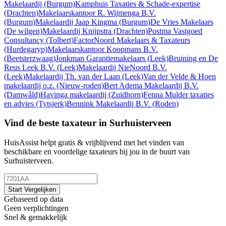
Makelaardij
(Burgum)
Kamphuis Taxaties & Schade-expertise
(Drachten)
Makelaarskantoor R. Wijmenga B.V.
(Burgum)
Makelaardij Jaap Kingma
(Burgum)
De Vries Makelaars
(De wilgen)
Makelaardij Knijpstra
(Drachten)
Postma Vastgoed
Consultancy
(Tolbert)
FactorNoord Makelaars & Taxateurs
(Hurdegaryp)
Makelaarskantoor Koopmans B.V.
(Beetsterzwaag)
Jonkman Garantiemakelaars
(Leek)
Bruining en De
Reus Leek B.V.
(Leek)
Makelaardij NieNoord B.V.
(Leek)
Makelaardij Th. van der Laan
(Leek)
Van der Velde & Hoen
makelaardij o.z.
(Nieuw-roden)
Bert Adema Makelaardij B.V.
(Damwâld)
Havinga makelaardij
(Zuidhorn)
Fenna Mulder taxaties
en advies
(Tytsjerk)
Bennink Makelaardij B.V.
(Roden)
Vind de beste taxateur in Surhuisterveen
HuisAssist helpt gratis & vrijblijvend met het vinden van
beschikbare en voordelige taxateurs bij jou in de buurt van
Surhuisterveen.
Start Vergelijken
Gebaseerd op data
Geen verplichtingen
Snel & gemakkelijk