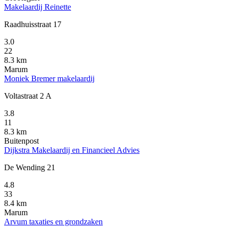
Makelaardij Reinette
Raadhuisstraat 17
3.0
22
8.3 km
Marum
Moniek Bremer makelaardij
Voltastraat 2 A
3.8
11
8.3 km
Buitenpost
Dijkstra Makelaardij en Financieel Advies
De Wending 21
4.8
33
8.4 km
Marum
Arvum taxaties en grondzaken