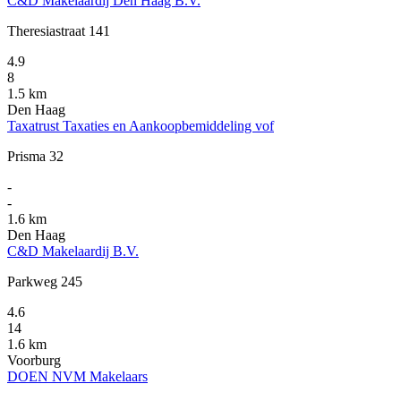
C&D Makelaardij Den Haag B.V.
Theresiastraat 141
4.9
8
1.5 km
Den Haag
Taxatrust Taxaties en Aankoopbemiddeling vof
Prisma 32
-
-
1.6 km
Den Haag
C&D Makelaardij B.V.
Parkweg 245
4.6
14
1.6 km
Voorburg
DOEN NVM Makelaars