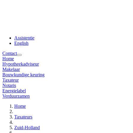
Assistentie
English
Contact
Home
Hypotheekadviseur
Makelaar
Bouwkundige keuring
Taxateur
Notaris
Energielabel
Verduurzamen
Home
Taxateurs
Zuid-Holland