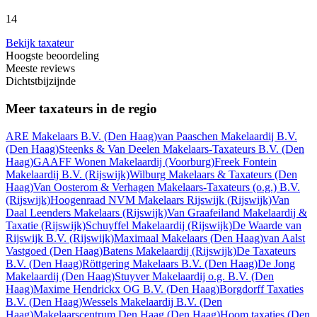
14
Bekijk taxateur
Hoogste beoordeling
Meeste reviews
Dichtstbijzijnde
Meer taxateurs in de regio
ARE Makelaars B.V.
(Den Haag)
van Paaschen Makelaardij B.V.
(Den Haag)
Steenks & Van Deelen Makelaars-Taxateurs B.V.
(Den
Haag)
GAAFF Wonen Makelaardij
(Voorburg)
Freek Fontein
Makelaardij B.V.
(Rijswijk)
Wilburg Makelaars & Taxateurs
(Den
Haag)
Van Oosterom & Verhagen Makelaars-Taxateurs (o.g.) B.V.
(Rijswijk)
Hoogenraad NVM Makelaars Rijswijk
(Rijswijk)
Van
Daal Leenders Makelaars
(Rijswijk)
Van Graafeiland Makelaardij &
Taxatie
(Rijswijk)
Schuyffel Makelaardij
(Rijswijk)
De Waarde van
Rijswijk B.V.
(Rijswijk)
Maximaal Makelaars
(Den Haag)
van Aalst
Vastgoed
(Den Haag)
Batens Makelaardij
(Rijswijk)
De Taxateurs
B.V.
(Den Haag)
Röttgering Makelaars B.V.
(Den Haag)
De Jong
Makelaardij
(Den Haag)
Stuyver Makelaardij o.g. B.V.
(Den
Haag)
Maxime Hendrickx OG B.V.
(Den Haag)
Borgdorff Taxaties
B.V.
(Den Haag)
Wessels Makelaardij B.V.
(Den
Haag)
Makelaarscentrum Den Haag
(Den Haag)
Hoom taxaties
(Den