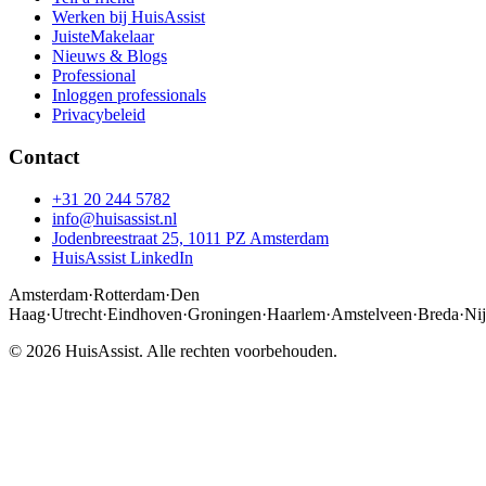
Werken bij HuisAssist
JuisteMakelaar
Nieuws & Blogs
Professional
Inloggen professionals
Privacybeleid
Contact
+31 20 244 5782
info@huisassist.nl
Jodenbreestraat 25, 1011 PZ Amsterdam
HuisAssist LinkedIn
Amsterdam
·
Rotterdam
·
Den
Haag
·
Utrecht
·
Eindhoven
·
Groningen
·
Haarlem
·
Amstelveen
·
Breda
·
Ni
© 2026 HuisAssist. Alle rechten voorbehouden.