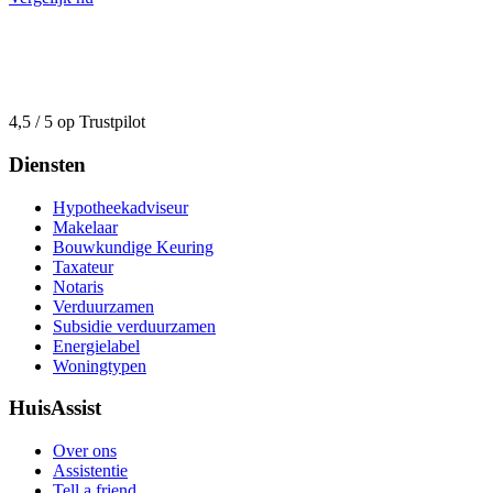
4,5 / 5 op Trustpilot
Diensten
Hypotheekadviseur
Makelaar
Bouwkundige Keuring
Taxateur
Notaris
Verduurzamen
Subsidie verduurzamen
Energielabel
Woningtypen
HuisAssist
Over ons
Assistentie
Tell a friend