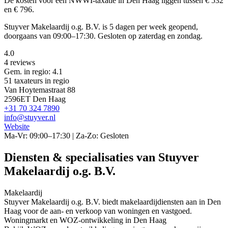
De kosten voor een NWWI-taxatie in Den Haag liggen tussen € 532
en € 796.
Stuyver Makelaardij o.g. B.V. is 5 dagen per week geopend,
doorgaans van 09:00–17:30. Gesloten op zaterdag en zondag.
4.0
4 reviews
Gem. in regio: 4.1
51 taxateurs in regio
Van Hoytemastraat 88
2596ET Den Haag
+31 70 324 7890
info@stuyver.nl
Website
Ma-Vr: 09:00–17:30 | Za-Zo: Gesloten
Diensten & specialisaties van Stuyver
Makelaardij o.g. B.V.
Makelaardij
Stuyver Makelaardij o.g. B.V. biedt makelaardijdiensten aan in Den
Haag voor de aan- en verkoop van woningen en vastgoed.
Woningmarkt en WOZ-ontwikkeling in Den Haag