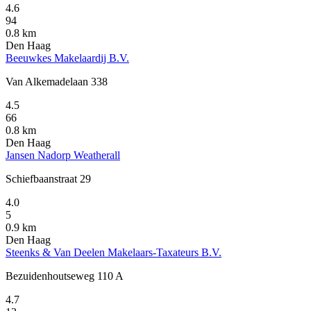
4.6
94
0.8 km
Den Haag
Beeuwkes Makelaardij B.V.
Van Alkemadelaan 338
4.5
66
0.8 km
Den Haag
Jansen Nadorp Weatherall
Schiefbaanstraat 29
4.0
5
0.9 km
Den Haag
Steenks & Van Deelen Makelaars-Taxateurs B.V.
Bezuidenhoutseweg 110 A
4.7