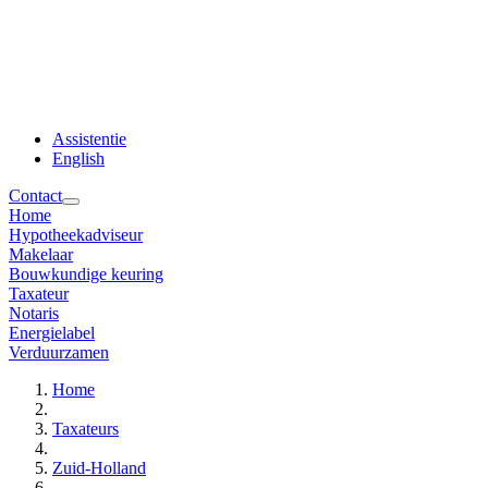
Assistentie
English
Contact
Home
Hypotheekadviseur
Makelaar
Bouwkundige keuring
Taxateur
Notaris
Energielabel
Verduurzamen
Home
Taxateurs
Zuid-Holland