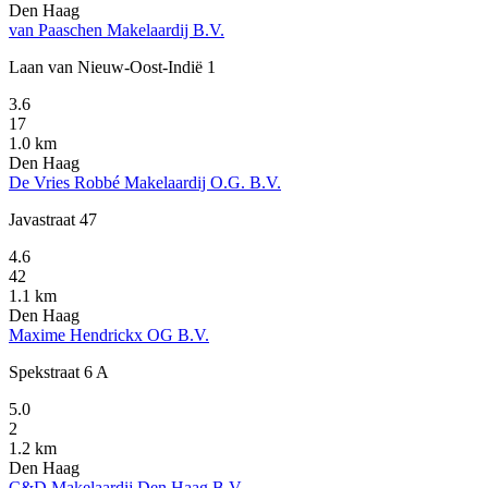
Den Haag
van Paaschen Makelaardij B.V.
Laan van Nieuw-Oost-Indië 1
3.6
17
1.0 km
Den Haag
De Vries Robbé Makelaardij O.G. B.V.
Javastraat 47
4.6
42
1.1 km
Den Haag
Maxime Hendrickx OG B.V.
Spekstraat 6 A
5.0
2
1.2 km
Den Haag
C&D Makelaardij Den Haag B.V.