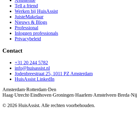
Assistentie
Tell a friend
Werken bij HuisAssist
JuisteMakelaar
Nieuws & Blogs
Professional
Inloggen professionals
Privacybeleid
Contact
+31 20 244 5782
info@huisassist.nl
Jodenbreestraat 25, 1011 PZ Amsterdam
HuisAssist LinkedIn
Amsterdam
·
Rotterdam
·
Den
Haag
·
Utrecht
·
Eindhoven
·
Groningen
·
Haarlem
·
Amstelveen
·
Breda
·
Ni
© 2026 HuisAssist. Alle rechten voorbehouden.