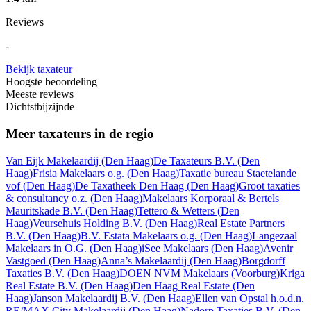
Reviews
-
Bekijk taxateur
Hoogste beoordeling
Meeste reviews
Dichtstbijzijnde
Meer taxateurs in de regio
Van Eijk Makelaardij
(Den Haag)
De Taxateurs B.V.
(Den
Haag)
Frisia Makelaars o.g.
(Den Haag)
Taxatie bureau Staetelande
vof
(Den Haag)
De Taxatheek Den Haag
(Den Haag)
Groot taxaties
& consultancy o.z.
(Den Haag)
Makelaars Korporaal & Bertels
Mauritskade B.V.
(Den Haag)
Tettero & Wetters
(Den
Haag)
Veursehuis Holding B.V.
(Den Haag)
Real Estate Partners
B.V.
(Den Haag)
B.V. Estata Makelaars o.g.
(Den Haag)
Langezaal
Makelaars in O.G.
(Den Haag)
iSee Makelaars
(Den Haag)
Avenir
Vastgoed
(Den Haag)
Anna’s Makelaardij
(Den Haag)
Borgdorff
Taxaties B.V.
(Den Haag)
DOEN NVM Makelaars
(Voorburg)
Kriga
Real Estate B.V.
(Den Haag)
Den Haag Real Estate
(Den
Haag)
Janson Makelaardij B.V.
(Den Haag)
Ellen van Opstal h.o.d.n.
RE/MAX City Makelaardij
(Den Haag)
Nadorp Taxaties B.V.
(Den