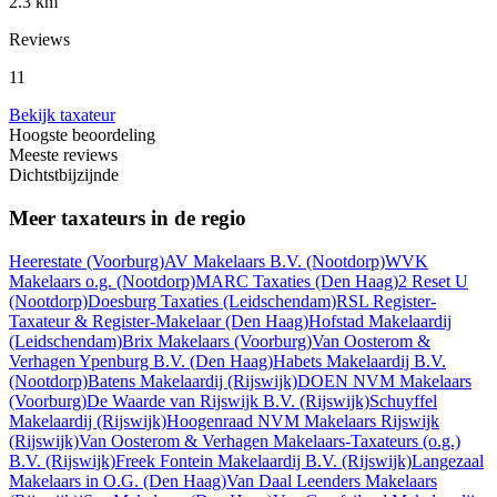
2.3 km
Reviews
11
Bekijk taxateur
Hoogste beoordeling
Meeste reviews
Dichtstbijzijnde
Meer taxateurs in de regio
Heerestate
(Voorburg)
AV Makelaars B.V.
(Nootdorp)
WVK
Makelaars o.g.
(Nootdorp)
MARC Taxaties
(Den Haag)
2 Reset U
(Nootdorp)
Doesburg Taxaties
(Leidschendam)
RSL Register-
Taxateur & Register-Makelaar
(Den Haag)
Hofstad Makelaardij
(Leidschendam)
Brix Makelaars
(Voorburg)
Van Oosterom &
Verhagen Ypenburg B.V.
(Den Haag)
Habets Makelaardij B.V.
(Nootdorp)
Batens Makelaardij
(Rijswijk)
DOEN NVM Makelaars
(Voorburg)
De Waarde van Rijswijk B.V.
(Rijswijk)
Schuyffel
Makelaardij
(Rijswijk)
Hoogenraad NVM Makelaars Rijswijk
(Rijswijk)
Van Oosterom & Verhagen Makelaars-Taxateurs (o.g.)
B.V.
(Rijswijk)
Freek Fontein Makelaardij B.V.
(Rijswijk)
Langezaal
Makelaars in O.G.
(Den Haag)
Van Daal Leenders Makelaars