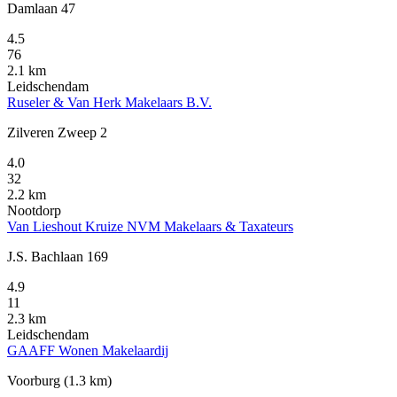
Damlaan 47
4.5
76
2.1 km
Leidschendam
Ruseler & Van Herk Makelaars B.V.
Zilveren Zweep 2
4.0
32
2.2 km
Nootdorp
Van Lieshout Kruize NVM Makelaars & Taxateurs
J.S. Bachlaan 169
4.9
11
2.3 km
Leidschendam
GAAFF Wonen Makelaardij
Voorburg
(1.3 km)