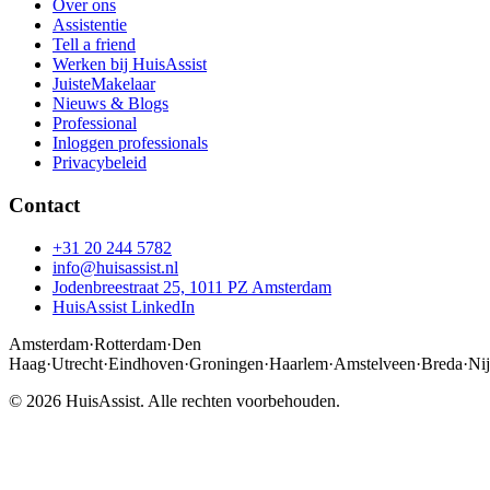
Over ons
Assistentie
Tell a friend
Werken bij HuisAssist
JuisteMakelaar
Nieuws & Blogs
Professional
Inloggen professionals
Privacybeleid
Contact
+31 20 244 5782
info@huisassist.nl
Jodenbreestraat 25, 1011 PZ Amsterdam
HuisAssist LinkedIn
Amsterdam
·
Rotterdam
·
Den
Haag
·
Utrecht
·
Eindhoven
·
Groningen
·
Haarlem
·
Amstelveen
·
Breda
·
Ni
© 2026 HuisAssist. Alle rechten voorbehouden.