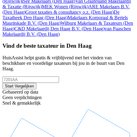
(Rijswijk)
iSee Makelaars
(Den Haag)
Van Graafeiland Makelaardij
& Taxatie
(Rijswijk)
MEK Wonen
(Rijswijk)
ARE Makelaars B.V.
(Den Haag)
Groot taxaties & consultancy o.z.
(Den Haag)
De
Taxatheek Den Haag
(Den Haag)
Makelaars Korporaal & Bertels
Mauritskade B.V.
(Den Haag)
Wilburg Makelaars & Taxateurs
(Den
Haag)
C&D Makelaardij Den Haag B.V.
(Den Haag)
van Paaschen
Makelaardij B.V.
(Den Haag)
Vind de beste taxateur in Den Haag
HuisAssist helpt gratis & vrijblijvend met het vinden van
beschikbare en voordelige taxateurs bij jou in de buurt van Den
Haag.
Start Vergelijken
Gebaseerd op data
Geen verplichtingen
Snel & gemakkelijk