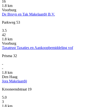
16
1.8 km
Voorburg
De Bruyn en Tak Makelaardij B.V.
Parkweg 53
3.5
42
1.8 km
Voorburg
Taxatrust Taxaties en Aankoopbemiddeling vof
Prisma 32
-
-
1.8 km
Den Haag
Jora Makelaardij
Krooneendstraat 19
5.0
3
1.8 km