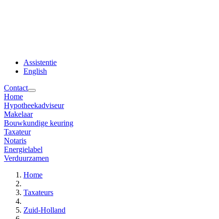
Assistentie
English
Contact
Home
Hypotheekadviseur
Makelaar
Bouwkundige keuring
Taxateur
Notaris
Energielabel
Verduurzamen
Home
Taxateurs
Zuid-Holland