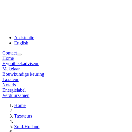
Assistentie
English
Contact
Home
Hypotheekadviseur
Makelaar
Bouwkundige keuring
Taxateur
Notaris
Energielabel
Verduurzamen
Home
Taxateurs
Zuid-Holland