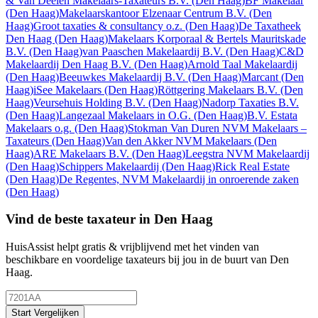
& Van Deelen Makelaars-Taxateurs B.V.
(Den Haag)
BF Makelaar
(Den Haag)
Makelaarskantoor Elzenaar Centrum B.V.
(Den
Haag)
Groot taxaties & consultancy o.z.
(Den Haag)
De Taxatheek
Den Haag
(Den Haag)
Makelaars Korporaal & Bertels Mauritskade
B.V.
(Den Haag)
van Paaschen Makelaardij B.V.
(Den Haag)
C&D
Makelaardij Den Haag B.V.
(Den Haag)
Arnold Taal Makelaardij
(Den Haag)
Beeuwkes Makelaardij B.V.
(Den Haag)
Marcant
(Den
Haag)
iSee Makelaars
(Den Haag)
Röttgering Makelaars B.V.
(Den
Haag)
Veursehuis Holding B.V.
(Den Haag)
Nadorp Taxaties B.V.
(Den Haag)
Langezaal Makelaars in O.G.
(Den Haag)
B.V. Estata
Makelaars o.g.
(Den Haag)
Stokman Van Duren NVM Makelaars –
Taxateurs
(Den Haag)
Van den Akker NVM Makelaars
(Den
Haag)
ARE Makelaars B.V.
(Den Haag)
Leegstra NVM Makelaardij
(Den Haag)
Schippers Makelaardij
(Den Haag)
Rick Real Estate
(Den Haag)
De Regentes, NVM Makelaardij in onroerende zaken
(Den Haag)
Vind de beste taxateur in Den Haag
HuisAssist helpt gratis & vrijblijvend met het vinden van
beschikbare en voordelige taxateurs bij jou in de buurt van Den
Haag.
Start Vergelijken