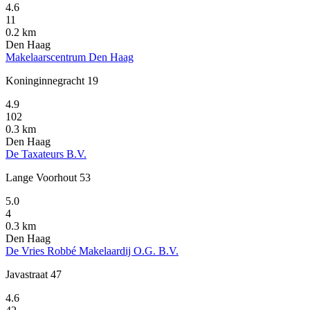
4.6
11
0.2 km
Den Haag
Makelaarscentrum Den Haag
Koninginnegracht 19
4.9
102
0.3 km
Den Haag
De Taxateurs B.V.
Lange Voorhout 53
5.0
4
0.3 km
Den Haag
De Vries Robbé Makelaardij O.G. B.V.
Javastraat 47
4.6