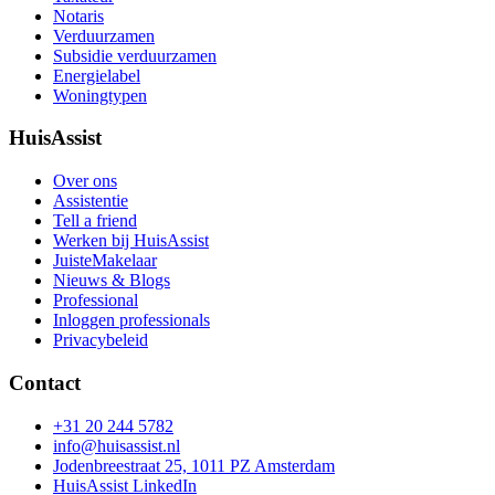
Notaris
Verduurzamen
Subsidie verduurzamen
Energielabel
Woningtypen
HuisAssist
Over ons
Assistentie
Tell a friend
Werken bij HuisAssist
JuisteMakelaar
Nieuws & Blogs
Professional
Inloggen professionals
Privacybeleid
Contact
+31 20 244 5782
info@huisassist.nl
Jodenbreestraat 25, 1011 PZ Amsterdam
HuisAssist LinkedIn