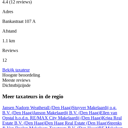
4.4
(12 reviews)
Adres
Bankastraat 107 A
Afstand
1.1 km
Reviews
12
Bekijk taxateur
Hoogste beoordeling
Meeste reviews
Dichtstbijzijnde
Meer taxateurs in de regio
Jansen Nadorp Weatherall
(Den Haag)
Stuyver Makelaardij o.g.
B.V.
(Den Haag)
Janson Makelaardij B.V.
(Den Haag)
Ellen van
Opstal h.o.d.n. RE/MAX City Makelaardij
(Den Haag)
Kriga Real
Estate B.V.
(Den Haag)
Den Haag Real Estate
(Den Haag)
Steenks