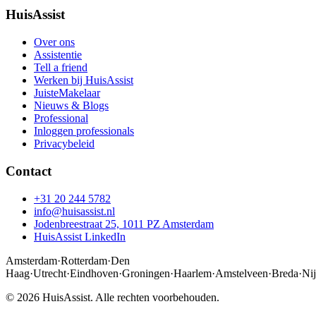
HuisAssist
Over ons
Assistentie
Tell a friend
Werken bij HuisAssist
JuisteMakelaar
Nieuws & Blogs
Professional
Inloggen professionals
Privacybeleid
Contact
+31 20 244 5782
info@huisassist.nl
Jodenbreestraat 25, 1011 PZ Amsterdam
HuisAssist LinkedIn
Amsterdam
·
Rotterdam
·
Den
Haag
·
Utrecht
·
Eindhoven
·
Groningen
·
Haarlem
·
Amstelveen
·
Breda
·
Ni
© 2026 HuisAssist. Alle rechten voorbehouden.