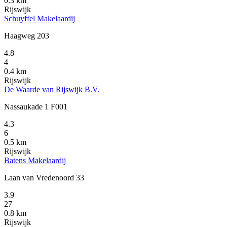
0.3 km
Rijswijk
Schuyffel Makelaardij
Haagweg 203
4.8
4
0.4 km
Rijswijk
De Waarde van Rijswijk B.V.
Nassaukade 1 F001
4.3
6
0.5 km
Rijswijk
Batens Makelaardij
Laan van Vredenoord 33
3.9
27
0.8 km
Rijswijk