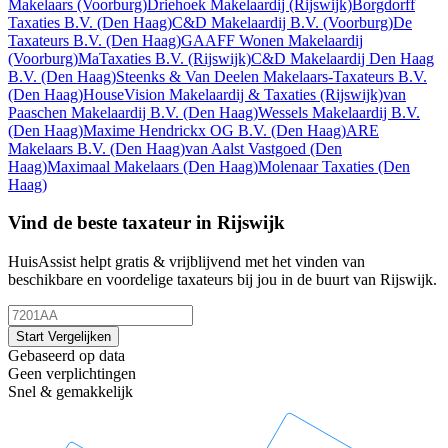
Makelaars
(Voorburg)
Driehoek Makelaardij
(Rijswijk)
Borgdorff
Taxaties B.V.
(Den Haag)
C&D Makelaardij B.V.
(Voorburg)
De
Taxateurs B.V.
(Den Haag)
GAAFF Wonen Makelaardij
(Voorburg)
MaTaxaties B.V.
(Rijswijk)
C&D Makelaardij Den Haag
B.V.
(Den Haag)
Steenks & Van Deelen Makelaars-Taxateurs B.V.
(Den Haag)
HouseVision Makelaardij & Taxaties
(Rijswijk)
van
Paaschen Makelaardij B.V.
(Den Haag)
Wessels Makelaardij B.V.
(Den Haag)
Maxime Hendrickx OG B.V.
(Den Haag)
ARE
Makelaars B.V.
(Den Haag)
van Aalst Vastgoed
(Den
Haag)
Maximaal Makelaars
(Den Haag)
Molenaar Taxaties
(Den
Haag)
Vind de beste taxateur in Rijswijk
HuisAssist helpt gratis & vrijblijvend met het vinden van
beschikbare en voordelige taxateurs bij jou in de buurt van Rijswijk.
Start Vergelijken
Gebaseerd op data
Geen verplichtingen
Snel & gemakkelijk