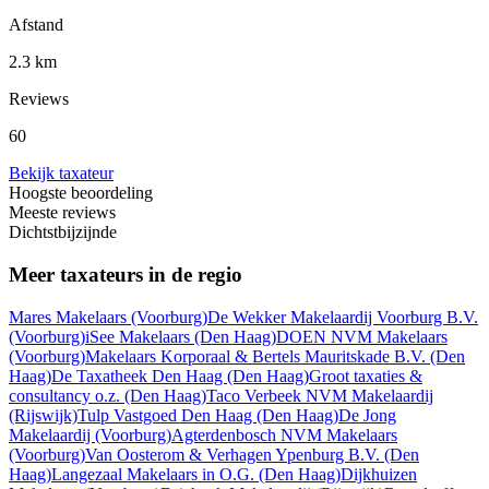
Afstand
2.3 km
Reviews
60
Bekijk taxateur
Hoogste beoordeling
Meeste reviews
Dichtstbijzijnde
Meer taxateurs in de regio
Mares Makelaars
(Voorburg)
De Wekker Makelaardij Voorburg B.V.
(Voorburg)
iSee Makelaars
(Den Haag)
DOEN NVM Makelaars
(Voorburg)
Makelaars Korporaal & Bertels Mauritskade B.V.
(Den
Haag)
De Taxatheek Den Haag
(Den Haag)
Groot taxaties &
consultancy o.z.
(Den Haag)
Taco Verbeek NVM Makelaardij
(Rijswijk)
Tulp Vastgoed Den Haag
(Den Haag)
De Jong
Makelaardij
(Voorburg)
Agterdenbosch NVM Makelaars
(Voorburg)
Van Oosterom & Verhagen Ypenburg B.V.
(Den
Haag)
Langezaal Makelaars in O.G.
(Den Haag)
Dijkhuizen