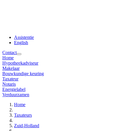
Assistentie
English
Contact
Home
Hypotheekadviseur
Makelaar
Bouwkundige keuring
Taxateur
Notaris
Energielabel
Verduurzamen
Home
Taxateurs
Zuid-Holland