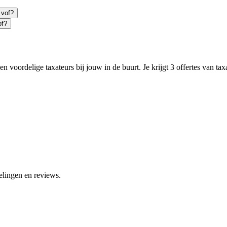
 vof?
of?
n voordelige taxateurs bij jouw in de buurt. Je krijgt 3 offertes van ta
elingen en reviews.