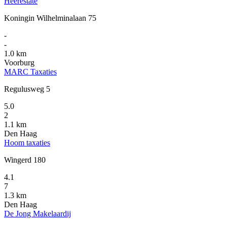
Heerestate
Koningin Wilhelminalaan 75
-
-
1.0 km
Voorburg
MARC Taxaties
Regulusweg 5
5.0
2
1.1 km
Den Haag
Hoom taxaties
Wingerd 180
4.1
7
1.3 km
Den Haag
De Jong Makelaardij