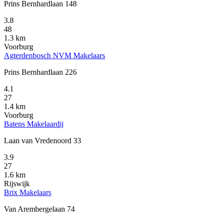
Prins Bernhardlaan 148
3.8
48
1.3 km
Voorburg
Agterdenbosch NVM Makelaars
Prins Bernhardlaan 226
4.1
27
1.4 km
Voorburg
Batens Makelaardij
Laan van Vredenoord 33
3.9
27
1.6 km
Rijswijk
Brix Makelaars
Van Arembergelaan 74