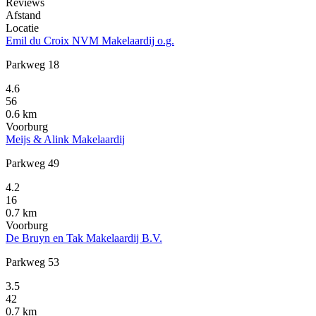
Reviews
Afstand
Locatie
Emil du Croix NVM Makelaardij o.g.
Parkweg 18
4.6
56
0.6 km
Voorburg
Meijs & Alink Makelaardij
Parkweg 49
4.2
16
0.7 km
Voorburg
De Bruyn en Tak Makelaardij B.V.
Parkweg 53
3.5
42
0.7 km