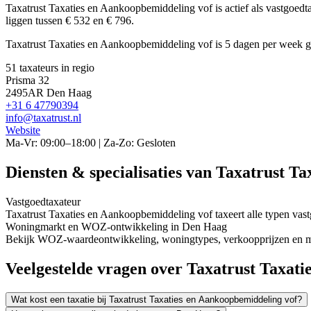
Taxatrust Taxaties en Aankoopbemiddeling vof is actief als vastgoe
liggen tussen € 532 en € 796.
Taxatrust Taxaties en Aankoopbemiddeling vof is 5 dagen per week 
51 taxateurs in regio
Prisma 32
2495AR Den Haag
+31 6 47790394
info@taxatrust.nl
Website
Ma-Vr: 09:00–18:00 | Za-Zo: Gesloten
Diensten & specialisaties van Taxatrust T
Vastgoedtaxateur
Taxatrust Taxaties en Aankoopbemiddeling vof taxeert alle typen va
Woningmarkt en WOZ-ontwikkeling in Den Haag
Bekijk WOZ-waardeontwikkeling, woningtypes, verkoopprijzen en m
Veelgestelde vragen over Taxatrust Taxat
Wat kost een taxatie bij Taxatrust Taxaties en Aankoopbemiddeling vof?