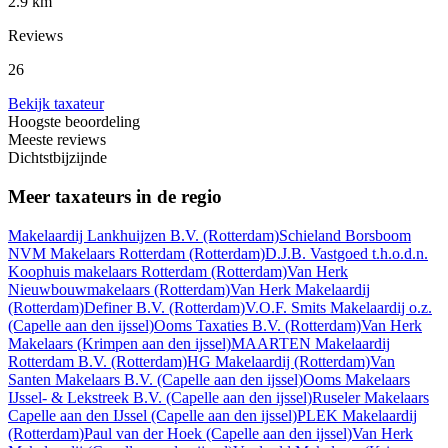
2.9 km
Reviews
26
Bekijk taxateur
Hoogste beoordeling
Meeste reviews
Dichtstbijzijnde
Meer taxateurs in de regio
Makelaardij Lankhuijzen B.V.
(Rotterdam)
Schieland Borsboom
NVM Makelaars Rotterdam
(Rotterdam)
D.J.B. Vastgoed t.h.o.d.n.
Koophuis makelaars Rotterdam
(Rotterdam)
Van Herk
Nieuwbouwmakelaars
(Rotterdam)
Van Herk Makelaardij
(Rotterdam)
Definer B.V.
(Rotterdam)
V.O.F. Smits Makelaardij o.z.
(Capelle aan den ijssel)
Ooms Taxaties B.V.
(Rotterdam)
Van Herk
Makelaars
(Krimpen aan den ijssel)
MAARTEN Makelaardij
Rotterdam B.V.
(Rotterdam)
HG Makelaardij
(Rotterdam)
Van
Santen Makelaars B.V.
(Capelle aan den ijssel)
Ooms Makelaars
IJssel- & Lekstreek B.V.
(Capelle aan den ijssel)
Ruseler Makelaars
Capelle aan den IJssel
(Capelle aan den ijssel)
PLEK Makelaardij
(Rotterdam)
Paul van der Hoek
(Capelle aan den ijssel)
Van Herk