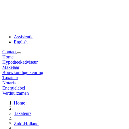
Assistentie
English
Contact
Home
Hypotheekadviseur
Makelaar
Bouwkundige keuring
Taxateur
Notaris
Energielabel
Verduurzamen
Home
Taxateurs
Zuid-Holland