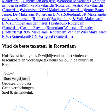
Makelaardij
(Capelle aan den ijssel)
Verdoold Makelaars
(Krimpen
aan den ijssel)
Minke Makelaardij
(Rotterdam)
Astrid Makelaardij
(Rotterdam)
Woonvisie NVM Makelaars
(Rotterdam)
Jenné Baars
Jenné, De Makelaars Rotterdam B.V.
(Rotterdam)
JSR Makelaardij
en Adviesdiensten
(Ridderkerk)
Swijnenburg & Valk Makelaardij
B.V.
(Krimpen aan den ijssel)
Taxatieburo Rotterdam
(Rotterdam)
Taxatie Royale
(Rotterdam)
Waterstad Taxaties
(Rotterdam)
H&W Makelaars
(Rotterdam)
Van der Wiel Makelaardij
B.V.
(Rotterdam)
ROX Vastgoed
(Rotterdam)
Vind de beste taxateur in Rotterdam
HuisAssist helpt gratis & vrijblijvend met het vinden van
beschikbare en voordelige taxateurs bij jou in de buurt van
Rotterdam.
Start Vergelijken
Gebaseerd op data
Geen verplichtingen
Snel & gemakkelijk