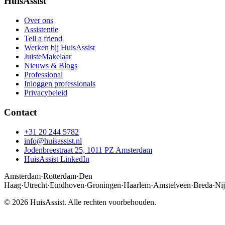
HuisAssist
Over ons
Assistentie
Tell a friend
Werken bij HuisAssist
JuisteMakelaar
Nieuws & Blogs
Professional
Inloggen professionals
Privacybeleid
Contact
+31 20 244 5782
info@huisassist.nl
Jodenbreestraat 25, 1011 PZ Amsterdam
HuisAssist LinkedIn
Amsterdam
·
Rotterdam
·
Den
Haag
·
Utrecht
·
Eindhoven
·
Groningen
·
Haarlem
·
Amstelveen
·
Breda
·
Ni
© 2026 HuisAssist. Alle rechten voorbehouden.