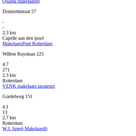
Quanta makelaardij
Donizettistraat 57
-
-
2.3 km
Capelle aan den ijssel
MakelaarsPunt Rotterdam
Willem Ruyslaan 225
4.7
271
2.3 km
Rotterdam
VENK makelaars taxateurs
Gordelweg 151
4.1
13
2.7 km
Rotterdam
W.J. Spreij Makelaardij