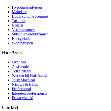
Hypotheekadviseur
Makelaar
Bouwkundige Keuring
Taxateur
Notaris
Verduurzamen
Subsidie verduurzamen
Energielabel
Woningtypen
HuisAssist
Over ons
Assistentie
Tell a friend
Werken bij HuisAssist
JuisteMakelaar
Nieuws & Blogs
Professional
Inloggen professionals
Privacybeleid
Contact