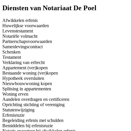
Diensten van Notariaat De Poel
Afwikkelen erfenis
Huwelijkse voorwaarden
Levenstestament
Notariële volmacht
Partnerschapsvoorwaarden
Samenlevingscontract
Schenken
Testament
Verklaring van erfrecht
Appartement (ver)kopen
Bestaande woning (ver)kopen
Hypotheek oversluiten
Nieuwbouwwoning kopen
Splitsing in appartementen
Woning erven
Aandelen overdragen en certificeren
Oprichting stichting of vereniging
Statutenwijziging
Erfenisruzie
Begeleiding erfenis met schulden
Bemiddelen bij erfenisruzie
Notaris executeur bij afwikkelen erfenis