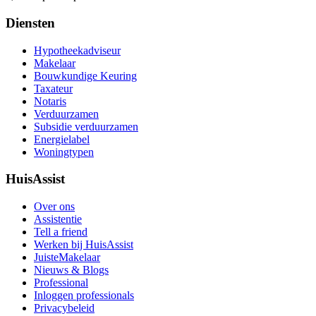
Diensten
Hypotheekadviseur
Makelaar
Bouwkundige Keuring
Taxateur
Notaris
Verduurzamen
Subsidie verduurzamen
Energielabel
Woningtypen
HuisAssist
Over ons
Assistentie
Tell a friend
Werken bij HuisAssist
JuisteMakelaar
Nieuws & Blogs
Professional
Inloggen professionals
Privacybeleid