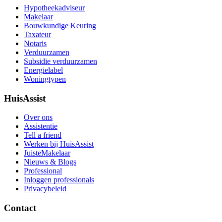
Hypotheekadviseur
Makelaar
Bouwkundige Keuring
Taxateur
Notaris
Verduurzamen
Subsidie verduurzamen
Energielabel
Woningtypen
HuisAssist
Over ons
Assistentie
Tell a friend
Werken bij HuisAssist
JuisteMakelaar
Nieuws & Blogs
Professional
Inloggen professionals
Privacybeleid
Contact