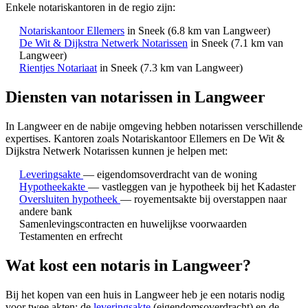
Enkele notariskantoren in de regio zijn:
Notariskantoor Ellemers
in Sneek
(6.8 km van Langweer)
De Wit & Dijkstra Netwerk Notarissen
in Sneek
(7.1 km van
Langweer)
Rientjes Notariaat
in Sneek
(7.3 km van Langweer)
Diensten van notarissen in Langweer
In Langweer en de nabije omgeving hebben notarissen verschillende
expertises.
Kantoren zoals Notariskantoor Ellemers en De Wit &
Dijkstra Netwerk Notarissen kunnen je helpen met:
Leveringsakte
— eigendomsoverdracht van de woning
Hypotheekakte
— vastleggen van je hypotheek bij het Kadaster
Oversluiten hypotheek
— royementsakte bij overstappen naar
andere bank
Samenlevingscontracten en huwelijkse voorwaarden
Testamenten en erfrecht
Wat kost een notaris in Langweer?
Bij het kopen van een huis in Langweer heb je een notaris nodig
voor twee akten: de
leveringsakte
(eigendomsoverdracht) en de