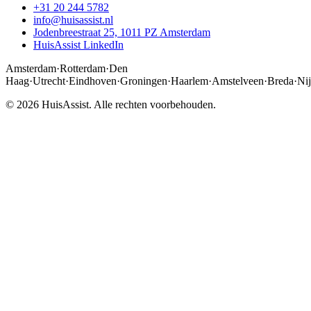
+31 20 244 5782
info@huisassist.nl
Jodenbreestraat 25, 1011 PZ Amsterdam
HuisAssist LinkedIn
Amsterdam
·
Rotterdam
·
Den
Haag
·
Utrecht
·
Eindhoven
·
Groningen
·
Haarlem
·
Amstelveen
·
Breda
·
Ni
© 2026 HuisAssist. Alle rechten voorbehouden.