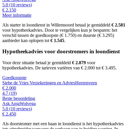
5.0
(10 reviews)
€ 2.150
Meer informatie
Als starter in loondienst in Willemsoord betaal je gemiddeld
€ 2.581
voor hypotheekadvies.
Door te vergelijken kun je besparen: het
verschil tussen de goedkoopste (€ 1.750) en duurste
(€ 3.295)
aanbieder kan oplopen tot
€ 1.545
.
Hypotheekadvies voor doorstromers in loondienst
Voor deze situatie betaal je gemiddeld
€ 2.879
voor
hypotheekadvies.
De tarieven variëren van € 2.000 tot € 3.495.
Goedkoopste
Siebe de Vries Verzekeringen en Advies
Heerenveen
€ 2.000
4.7
(19)
Beste beoordeling
Ask Anja
Wolvega
5.0
(10 reviews)
€ 2.450
Als doorstromer met een baan in loondienst is het hypotheekadvies
iets uitgebreider vanwege de verkoop van je huidige woning. In