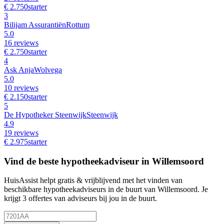
€ 2.750
starter
3
Bilijam Assurantiën
Rottum
5.0
16 reviews
€ 2.750
starter
4
Ask Anja
Wolvega
5.0
10 reviews
€ 2.150
starter
5
De Hypotheker Steenwijk
Steenwijk
4.9
19 reviews
€ 2.975
starter
Vind de beste hypotheekadviseur in Willemsoord
HuisAssist helpt gratis & vrijblijvend met het vinden van
beschikbare hypotheekadviseurs in de buurt van Willemsoord. Je
krijgt 3 offertes van adviseurs bij jou in de buurt.