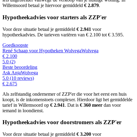
Willemsoord betaal je hiervoor gemiddeld
€ 2.879
.
Hypotheekadvies voor starters als ZZP'er
Voor deze situatie betaal je gemiddeld
€ 2.941
voor
hypotheekadvies.
De tarieven variëren van € 2.100 tot € 3.595.
Goedkoopste
René Schaap voor Hypotheken Wolvega
Wolvega
€ 2.100
5.0
(2)
Beste beoordeling
Ask Anja
Wolvega
5.0
(10 reviews)
€ 2.675
Als zelfstandig ondernemer of ZZP'er die voor het eerst een huis
koopt, is de inkomenstoets complexer. Hierdoor ligt het gemiddelde
tarief in Willemsoord op
€ 2.941
.
Dat is
€ 360 meer
dan voor
iemand in loondienst.
Hypotheekadvies voor doorstromers als ZZP'er
Voor deze situatie betaal je gemiddeld
€ 3.200
voor