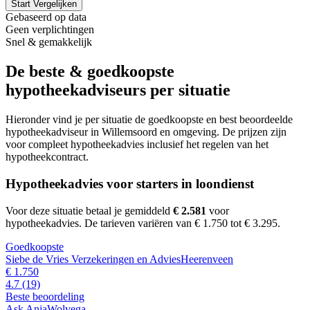
Start Vergelijken
Gebaseerd op data
Geen verplichtingen
Snel & gemakkelijk
De beste & goedkoopste
hypotheekadviseurs per situatie
Hieronder vind je per situatie de goedkoopste en best beoordeelde
hypotheekadviseur in Willemsoord en omgeving. De prijzen zijn
voor compleet hypotheekadvies inclusief het regelen van het
hypotheekcontract.
Hypotheekadvies voor starters in loondienst
Voor deze situatie betaal je gemiddeld
€ 2.581
voor
hypotheekadvies.
De tarieven variëren van € 1.750 tot € 3.295.
Goedkoopste
Siebe de Vries Verzekeringen en Advies
Heerenveen
€ 1.750
4.7
(19)
Beste beoordeling
Ask Anja
Wolvega