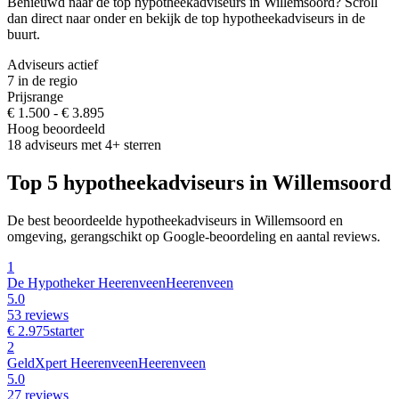
Benieuwd naar de top hypotheekadviseurs in Willemsoord? Scroll
dan direct naar onder en bekijk de top hypotheekadviseurs in de
buurt.
Adviseurs actief
7 in de regio
Prijsrange
€ 1.500 - € 3.895
Hoog beoordeeld
18 adviseurs met 4+ sterren
Top 5 hypotheekadviseurs in Willemsoord
De best beoordeelde hypotheekadviseurs in Willemsoord en
omgeving, gerangschikt op Google-beoordeling en aantal reviews.
1
De Hypotheker Heerenveen
Heerenveen
5.0
53 reviews
€ 2.975
starter
2
GeldXpert Heerenveen
Heerenveen
5.0
27 reviews