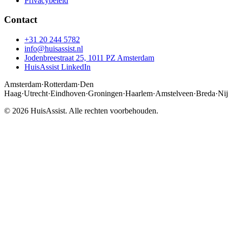
Privacybeleid
Contact
+31 20 244 5782
info@huisassist.nl
Jodenbreestraat 25, 1011 PZ Amsterdam
HuisAssist LinkedIn
Amsterdam
·
Rotterdam
·
Den
Haag
·
Utrecht
·
Eindhoven
·
Groningen
·
Haarlem
·
Amstelveen
·
Breda
·
Ni
© 2026 HuisAssist. Alle rechten voorbehouden.