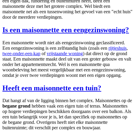
een eigen dak, fundering en buitenmuren heeft, deelt een
maisonnette deze met het grotere complex. Wel biedt een
maisonnette net als een tussenwoning het gevoel van een "echt huis"
door de meerdere verdiepingen.
Is een maisonnette een eengezinswoning?
Een maisonnette wordt niet als eengezinswoning geclassificeerd.
Een eengezinswoning is een zelfstandig huis (zoals een
rijtjeshuis
,
twee-onder-een-kap
of
vrijstaande woning
) dat direct op de grond
staat. Een maisonnette maakt deel uit van een groter gebouw en valt
onder het appartementsrecht. Wel is een maisonnette qua
woonbeleving het meest vergelijkbaar met een eengezinswoning,
omdat je over twee verdiepingen woont met een eigen opgang.
Heeft een maisonnette een tuin?
Dat hangt af van de ligging binnen het complex. Maisonnettes op de
begane grond
hebben vaak een eigen tuin of terras. Maisonnettes
op hogere verdiepingen beschikken doorgaans over een balkon. Als
een tuin belangrijk voor je is, let dan specifiek op maisonnettes op
de begane grond. Overigens heeft niet elke maisonnette
buitenruimte; dit verschilt per complex en bouwjaar.