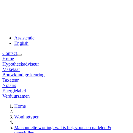
Assistentie
English
Contact
Home
Hypotheekadviseur
Makelaar
Bouwkundige keuring
Taxateur
Notaris
Energielabel
Verduurzamen
Home
Woningtypen
Maisonnette woning: wat is het, voor- en nadelen &
verschillen