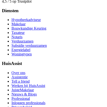
4,5 / 5 op Trustpilot
Diensten
Hypotheekadviseur
Makelaar
Bouwkundige Keuring
Taxateur
Notaris
Verduurzamen
Subsidie verduurzamen
Energielabel
Woningtypen
HuisAssist
Over ons
Assistentie
Tell a friend
Werken bij HuisAssist
JuisteMakelaar
Nieuws & Blogs
Professional
Inloggen professionals