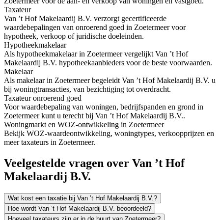
Zoetermeer voor de aan- en verkoop van woningen en vastgoed.
Taxateur
Van ’t Hof Makelaardij B.V. verzorgt gecertificeerde
waardebepalingen van onroerend goed in Zoetermeer voor
hypotheek, verkoop of juridische doeleinden.
Hypotheekmakelaar
Als hypotheekmakelaar in Zoetermeer vergelijkt Van ’t Hof
Makelaardij B.V. hypotheekaanbieders voor de beste voorwaarden.
Makelaar
Als makelaar in Zoetermeer begeleidt Van ’t Hof Makelaardij B.V. u
bij woningtransacties, van bezichtiging tot overdracht.
Taxateur onroerend goed
Voor waardebepaling van woningen, bedrijfspanden en grond in
Zoetermeer kunt u terecht bij Van ’t Hof Makelaardij B.V..
Woningmarkt en WOZ-ontwikkeling in Zoetermeer
Bekijk WOZ-waardeontwikkeling, woningtypes, verkoopprijzen en
meer taxateurs in Zoetermeer.
Veelgestelde vragen over Van ’t Hof
Makelaardij B.V.
Wat kost een taxatie bij Van ’t Hof Makelaardij B.V.?
Hoe wordt Van ’t Hof Makelaardij B.V. beoordeeld?
Hoeveel taxateurs zijn er in de buurt van Zoetermeer?