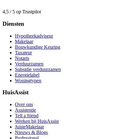
4,5 / 5 op Trustpilot
Diensten
Hypotheekadviseur
Makelaar
Bouwkundige Keuring
Taxateur
Notaris
Verduurzamen
Subsidie verduurzamen
Energielabel
Woningtypen
HuisAssist
Over ons
Assistentie
Tell a friend
Werken bij HuisAssist
JuisteMakelaar
Nieuws & Blogs
Professional