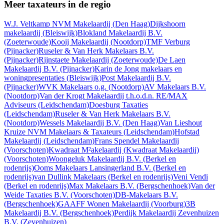
Meer taxateurs in de regio
W.J. Veltkamp NVM Makelaardij
(Den Haag)
Dijkshoorn
makelaardij
(Bleiswijk)
Blokland Makelaardij B.V.
(Zoeterwoude)
Kooij Makelaardij
(Nootdorp)
TMF Verburg
(Pijnacker)
Ruseler & Van Herk Makelaars B.V.
(Pijnacker)
Rijnstaete Makelaardij
(Zoeterwoude)
De Laen
Makelaardij B.V.
(Pijnacker)
Karin de Jong makelaars en
woningpresentaties
(Bleiswijk)
Post Makelaardij B.V.
(Pijnacker)
WVK Makelaars o.g.
(Nootdorp)
AV Makelaars B.V.
(Nootdorp)
Van der Krogt Makelaardij t.h.o.d.n. RE/MAX
Adviseurs
(Leidschendam)
Doesburg Taxaties
(Leidschendam)
Ruseler & Van Herk Makelaars B.V.
(Nootdorp)
Wessels Makelaardij B.V.
(Den Haag)
Van Lieshout
Kruize NVM Makelaars & Taxateurs
(Leidschendam)
Hofstad
Makelaardij
(Leidschendam)
Frans Spendel Makelaardij
(Voorschoten)
Kwadraat M²akelaardij (Kwadraat Makelaardij)
(Voorschoten)
Woongeluk Makelaardij B.V.
(Berkel en
rodenrijs)
Ooms Makelaars Lansingerland B.V.
(Berkel en
rodenrijs)
van Dullink Makelaars
(Berkel en rodenrijs)
Veni Vendi
(Berkel en rodenrijs)
Max Makelaars B.V.
(Bergschenhoek)
Van der
Weide Taxaties B.V.
(Voorschoten)
DB-Makelaars B.V.
(Bergschenhoek)
GAAFF Wonen Makelaardij
(Voorburg)
3B
Makelaardij B.V.
(Bergschenhoek)
Perdijk Makelaardij Zevenhuizen
B.V.
(Zevenhuizen)