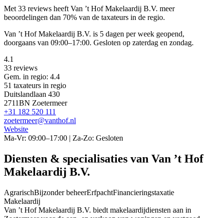
Met 33 reviews heeft Van ’t Hof Makelaardij B.V. meer
beoordelingen dan 70% van de taxateurs in de regio.
Van ’t Hof Makelaardij B.V. is 5 dagen per week geopend,
doorgaans van 09:00–17:00. Gesloten op zaterdag en zondag.
4.1
33 reviews
Gem. in regio: 4.4
51 taxateurs in regio
Duitslandlaan 430
2711BN Zoetermeer
+31 182 520 111
zoetermeer@vanthof.nl
Website
Ma-Vr: 09:00–17:00 | Za-Zo: Gesloten
Diensten & specialisaties van Van ’t Hof
Makelaardij B.V.
Agrarisch
Bijzonder beheer
Erfpacht
Financieringstaxatie
Makelaardij
Van ’t Hof Makelaardij B.V. biedt makelaardijdiensten aan in