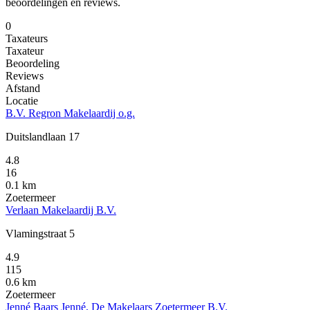
beoordelingen en reviews.
0
Taxateurs
Taxateur
Beoordeling
Reviews
Afstand
Locatie
B.V. Regron Makelaardij o.g.
Duitslandlaan 17
4.8
16
0.1 km
Zoetermeer
Verlaan Makelaardij B.V.
Vlamingstraat 5
4.9
115
0.6 km
Zoetermeer
Jenné Baars Jenné, De Makelaars Zoetermeer B.V.