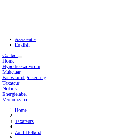
Assistentie
English
Contact
Home
Hypotheekadviseur
Makelaar
Bouwkundige keuring
Taxateur
Notaris
Energielabel
Verduurzamen
Home
Taxateurs
Zuid-Holland