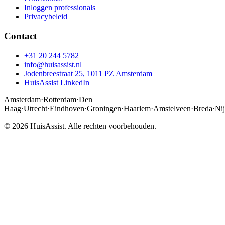
Inloggen professionals
Privacybeleid
Contact
+31 20 244 5782
info@huisassist.nl
Jodenbreestraat 25, 1011 PZ Amsterdam
HuisAssist LinkedIn
Amsterdam
·
Rotterdam
·
Den
Haag
·
Utrecht
·
Eindhoven
·
Groningen
·
Haarlem
·
Amstelveen
·
Breda
·
Ni
© 2026 HuisAssist. Alle rechten voorbehouden.