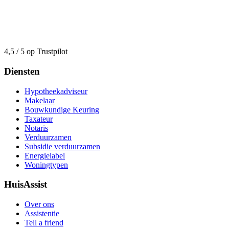
4,5 / 5 op Trustpilot
Diensten
Hypotheekadviseur
Makelaar
Bouwkundige Keuring
Taxateur
Notaris
Verduurzamen
Subsidie verduurzamen
Energielabel
Woningtypen
HuisAssist
Over ons
Assistentie
Tell a friend