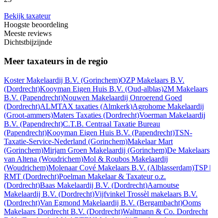
Bekijk taxateur
Hoogste beoordeling
Meeste reviews
Dichtstbijzijnde
Meer taxateurs in de regio
Koster Makelaardij B.V.
(Gorinchem)
OZP Makelaars B.V.
(Dordrecht)
Kooyman Eigen Huis B.V.
(Oud-alblas)
2M Makelaars
B.V.
(Papendrecht)
Nouwen Makelaardij Onroerend Goed
(Dordrecht)
ALMTAX taxaties
(Almkerk)
Agrohome Makelaardij
(Groot-ammers)
Maters Taxaties
(Dordrecht)
Voerman Makelaardij
B.V.
(Papendrecht)
C.T.B. Centraal Taxatie Bureau
(Papendrecht)
Kooyman Eigen Huis B.V.
(Papendrecht)
TSN-
Taxatie-Service-Nederland
(Gorinchem)
Makelaar Mart
(Gorinchem)
Mirjam Groen Makelaardij
(Gorinchem)
De Makelaars
van Altena
(Woudrichem)
Mol & Roubos Makelaardij
(Woudrichem)
Molenaar Cové Makelaars B.V.
(Alblasserdam)
TSP |
RMT
(Dordrecht)
Poelman Makelaar & Taxateur o.z.
(Dordrecht)
Baas Makelaardij B.V.
(Dordrecht)
Aarnoutse
Makelaardij B.V.
(Dordrecht)
Vijfvinkel Trossèl makelaars B.V.
(Dordrecht)
Van Egmond Makelaardij B.V.
(Bergambacht)
Ooms
Makelaars Dordrecht B.V.
(Dordrecht)
Waltmann & Co. Dordrecht