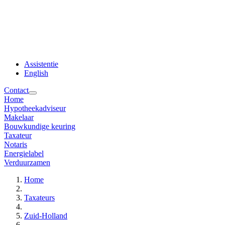
Assistentie
English
Contact
Home
Hypotheekadviseur
Makelaar
Bouwkundige keuring
Taxateur
Notaris
Energielabel
Verduurzamen
Home
Taxateurs
Zuid-Holland