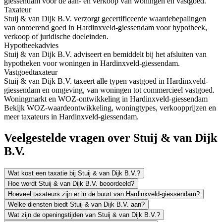
giessendam voor de aan- en verkoop van woningen en vastgoed.
Taxateur
Stuij & van Dijk B.V. verzorgt gecertificeerde waardebepalingen
van onroerend goed in Hardinxveld-giessendam voor hypotheek,
verkoop of juridische doeleinden.
Hypotheekadvies
Stuij & van Dijk B.V. adviseert en bemiddelt bij het afsluiten van
hypotheken voor woningen in Hardinxveld-giessendam.
Vastgoedtaxateur
Stuij & van Dijk B.V. taxeert alle typen vastgoed in Hardinxveld-
giessendam en omgeving, van woningen tot commercieel vastgoed.
Woningmarkt en WOZ-ontwikkeling in Hardinxveld-giessendam
Bekijk WOZ-waardeontwikkeling, woningtypes, verkoopprijzen en
meer taxateurs in Hardinxveld-giessendam.
Veelgestelde vragen over Stuij & van Dijk
B.V.
Wat kost een taxatie bij Stuij & van Dijk B.V.?
Hoe wordt Stuij & van Dijk B.V. beoordeeld?
Hoeveel taxateurs zijn er in de buurt van Hardinxveld-giessendam?
Welke diensten biedt Stuij & van Dijk B.V. aan?
Wat zijn de openingstijden van Stuij & van Dijk B.V.?