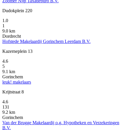
Zoomer Nijp Taxatieburo B.V.
Dudokplein 220
1.0
1
9.0 km
Dordrecht
Hofstede Makelaardij Gorinchem Leerdam B.V.
Kazerneplein 13
4.6
5
9.1 km
Gorinchem
leuk! makelaars
Krijtstraat 8
4.6
131
9.2 km
Gorinchem
Van der Brugge Makelaardij o.g. Hypotheken en Verzekeringen
B.V.