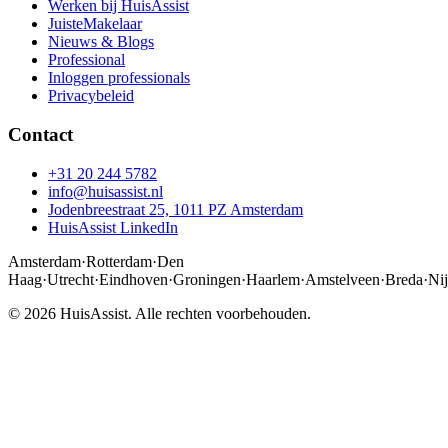
Werken bij HuisAssist
JuisteMakelaar
Nieuws & Blogs
Professional
Inloggen professionals
Privacybeleid
Contact
+31 20 244 5782
info@huisassist.nl
Jodenbreestraat 25, 1011 PZ Amsterdam
HuisAssist LinkedIn
Amsterdam
·
Rotterdam
·
Den
Haag
·
Utrecht
·
Eindhoven
·
Groningen
·
Haarlem
·
Amstelveen
·
Breda
·
Ni
© 2026 HuisAssist. Alle rechten voorbehouden.