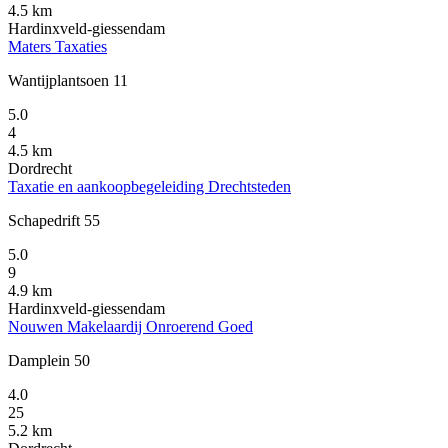
4.5 km
Hardinxveld-giessendam
Maters Taxaties
Wantijplantsoen 11
5.0
4
4.5 km
Dordrecht
Taxatie en aankoopbegeleiding Drechtsteden
Schapedrift 55
5.0
9
4.9 km
Hardinxveld-giessendam
Nouwen Makelaardij Onroerend Goed
Damplein 50
4.0
25
5.2 km