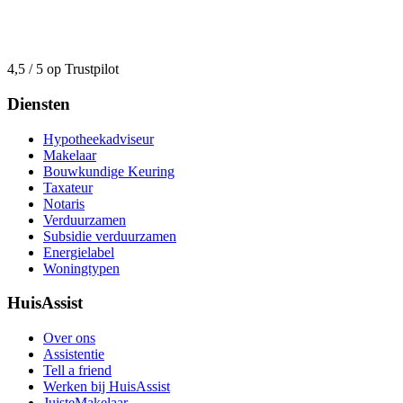
4,5 / 5 op Trustpilot
Diensten
Hypotheekadviseur
Makelaar
Bouwkundige Keuring
Taxateur
Notaris
Verduurzamen
Subsidie verduurzamen
Energielabel
Woningtypen
HuisAssist
Over ons
Assistentie
Tell a friend
Werken bij HuisAssist
JuisteMakelaar