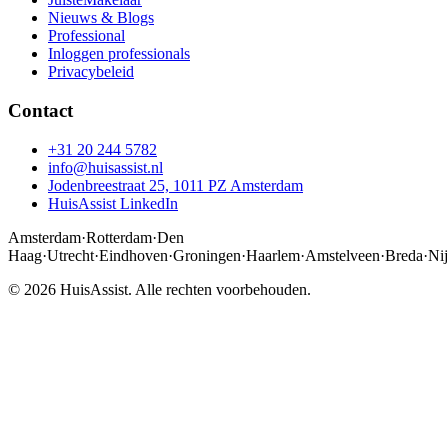
Nieuws & Blogs
Professional
Inloggen professionals
Privacybeleid
Contact
+31 20 244 5782
info@huisassist.nl
Jodenbreestraat 25, 1011 PZ Amsterdam
HuisAssist LinkedIn
Amsterdam
·
Rotterdam
·
Den
Haag
·
Utrecht
·
Eindhoven
·
Groningen
·
Haarlem
·
Amstelveen
·
Breda
·
Ni
© 2026 HuisAssist. Alle rechten voorbehouden.