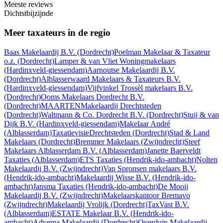
Meeste reviews
Dichtstbijzijnde
Meer taxateurs in de regio
Baas Makelaardij B.V.
(Dordrecht)
Poelman Makelaar & Taxateur
o.z.
(Dordrecht)
Lamper & van Vliet Woningmakelaars
(Hardinxveld-giessendam)
Aarnoutse Makelaardij B.V.
(Dordrecht)
Alblasserwaard Makelaars & Taxateurs B.V.
(Hardinxveld-giessendam)
Vijfvinkel Trossèl makelaars B.V.
(Dordrecht)
Ooms Makelaars Dordrecht B.V.
(Dordrecht)
MAARTENMakelaardij Drechtsteden
(Dordrecht)
Waltmann & Co. Dordrecht B.V.
(Dordrecht)
Stuij & van
Dijk B.V.
(Hardinxveld-giessendam)
Makelaar André
(Alblasserdam)
TaxatievisieDrechtsteden
(Dordrecht)
Stad & Land
Makelaars
(Dordrecht)
Bremmer Makelaars
(Zwijndrecht)
Steef
Makelaars Alblasserdam B.V.
(Alblasserdam)
Janette Baerveldt
Taxaties
(Alblasserdam)
ETS Taxaties
(Hendrik-ido-ambacht)
Nolten
Makelaardij B.V.
(Zwijndrecht)
Van Spronsen makelaars B.V.
(Hendrik-ido-ambacht)
Makelaardij Wisse B.V.
(Hendrik-ido-
ambacht)
Jansma Taxaties
(Hendrik-ido-ambacht)
De Mooij
Makelaardij B.V.
(Zwijndrecht)
Makelaarskantoor Bremavo
(Zwijndrecht)
Makelaardij Vrolijk
(Dordrecht)
TaxVast B.V.
(Alblasserdam)
ESTATE Makelaar B.V.
(Hendrik-ido-
ambacht)
Advema Makelaardij
(Dordrecht)
Overduin Makelaardij