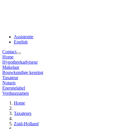
Assistentie
English
Contact
Home
Hypotheekadviseur
Makelaar
Bouwkundige keuring
Taxateur
Notaris
Energielabel
Verduurzamen
Home
Taxateurs
Zuid-Holland