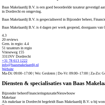
Baas Makelaardij B.V. is een
goed beoordeelde
taxateur gevestigd a
in Dordrecht en omgeving.
Baas Makelaardij B.V. is gespecialiseerd in Bijzonder beheer, Finan
Baas Makelaardij B.V. is 4 dagen per week geopend, doorgaans van 
4.3
20 reviews
Gem. in regio: 4.4
51 taxateurs in regio
Vrieseweg 155
3311NV Dordrecht
+31 78 613 1222
info@baasmakelaardij.nl
Website
Ma-Di: 09:00–17:00 | Wo: Gesloten | Do-Vr: 09:00–17:00 | Za-Zo: G
Diensten & specialisaties van Baas Makela
Bijzonder beheer
Financieringstaxatie
Nieuwbouw
Makelaar
Als makelaar in Dordrecht begeleidt Baas Makelaardij B.V. u bij wonin