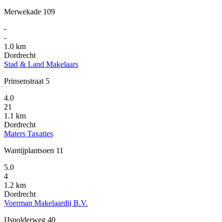
Merwekade 109
-
-
1.0 km
Dordrecht
Stad & Land Makelaars
Prinsenstraat 5
4.0
21
1.1 km
Dordrecht
Maters Taxaties
Wantijplantsoen 11
5.0
4
1.2 km
Dordrecht
Voerman Makelaardij B.V.
IJspolderweg 40