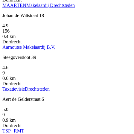
MAARTENMakelaardij Drechtsteden
Johan de Wittstraat 18
4.9
156
0.4 km
Dordrecht
Aarnoutse Makelaardij B.V.
Steegoversloot 39
4.6
9
0.6 km
Dordrecht
TaxatievisieDrechtsteden
Aert de Gelderstraat 6
5.0
9
0.9 km
Dordrecht
TSP | RMT