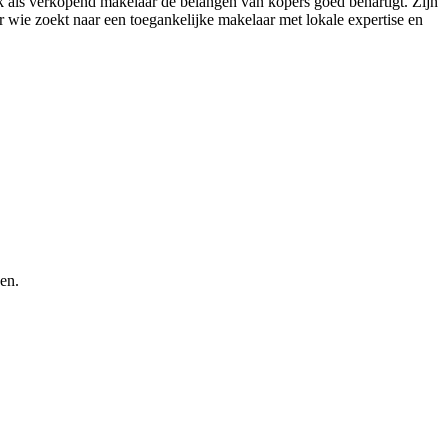
ok als verkopend makelaar de belangen van kopers goed behartigt. Zijn
wie zoekt naar een toegankelijke makelaar met lokale expertise en
en.