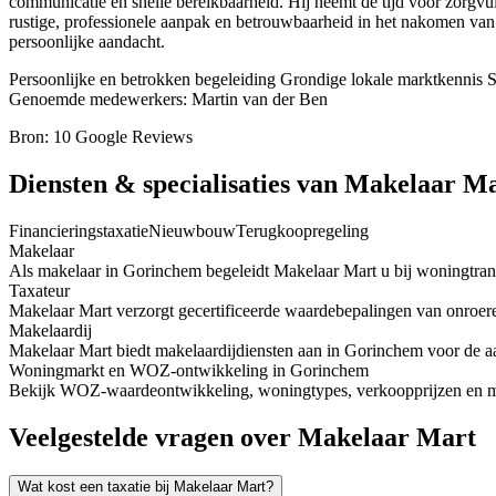
communicatie en snelle bereikbaarheid. Hij neemt de tijd voor zorgvu
rustige, professionele aanpak en betrouwbaarheid in het nakomen van
persoonlijke aandacht.
Persoonlijke en betrokken begeleiding
Grondige lokale marktkennis
S
Genoemde medewerkers: Martin van der Ben
Bron: 10 Google Reviews
Diensten & specialisaties van Makelaar M
Financieringstaxatie
Nieuwbouw
Terugkoopregeling
Makelaar
Als makelaar in Gorinchem begeleidt Makelaar Mart u bij woningtransa
Taxateur
Makelaar Mart verzorgt gecertificeerde waardebepalingen van onroer
Makelaardij
Makelaar Mart biedt makelaardijdiensten aan in Gorinchem voor de 
Woningmarkt en WOZ-ontwikkeling in Gorinchem
Bekijk WOZ-waardeontwikkeling, woningtypes, verkoopprijzen en me
Veelgestelde vragen over Makelaar Mart
Wat kost een taxatie bij Makelaar Mart?