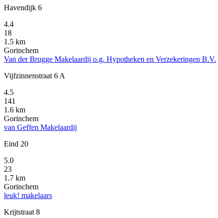
Havendijk 6
4.4
18
1.5 km
Gorinchem
Van der Brugge Makelaardij o.g. Hypotheken en Verzekeringen B.V.
Vijfzinnenstraat 6 A
4.5
141
1.6 km
Gorinchem
van Geffen Makelaardij
Eind 20
5.0
23
1.7 km
Gorinchem
leuk! makelaars
Krijtstraat 8