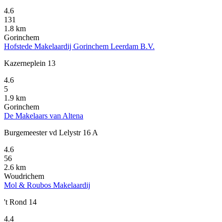
4.6
131
1.8 km
Gorinchem
Hofstede Makelaardij Gorinchem Leerdam B.V.
Kazerneplein 13
4.6
5
1.9 km
Gorinchem
De Makelaars van Altena
Burgemeester vd Lelystr 16 A
4.6
56
2.6 km
Woudrichem
Mol & Roubos Makelaardij
't Rond 14
4.4