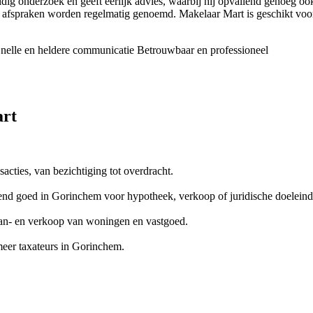
ldig onderzoek en geeft eerlijk advies, waarbij hij opvallend genoeg o
 afspraken worden regelmatig genoemd. Makelaar Mart is geschikt voor 
nelle en heldere communicatie
Betrouwbaar en professioneel
art
cties, van bezichtiging tot overdracht.
end goed in Gorinchem voor hypotheek, verkoop of juridische doeleind
aan- en verkoop van woningen en vastgoed.
er taxateurs in Gorinchem.