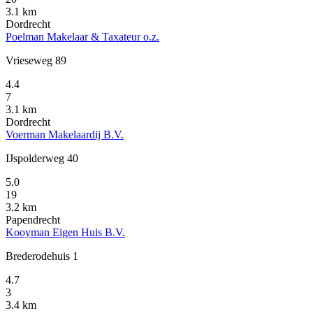
3.1 km
Dordrecht
Poelman Makelaar & Taxateur o.z.
Vrieseweg 89
4.4
7
3.1 km
Dordrecht
Voerman Makelaardij B.V.
IJspolderweg 40
5.0
19
3.2 km
Papendrecht
Kooyman Eigen Huis B.V.
Brederodehuis 1
4.7
3
3.4 km