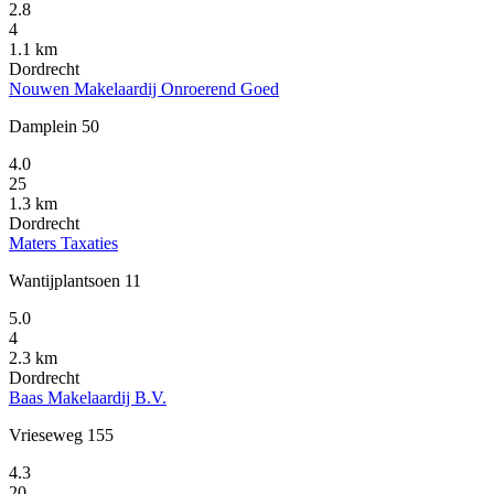
2.8
4
1.1 km
Dordrecht
Nouwen Makelaardij Onroerend Goed
Damplein 50
4.0
25
1.3 km
Dordrecht
Maters Taxaties
Wantijplantsoen 11
5.0
4
2.3 km
Dordrecht
Baas Makelaardij B.V.
Vrieseweg 155
4.3
20