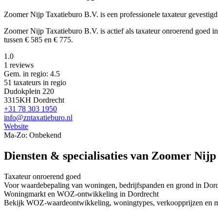
Zoomer Nijp Taxatieburo B.V. is een
professionele
taxateur gevesti
Zoomer Nijp Taxatieburo B.V. is actief als taxateur onroerend goed 
tussen € 585 en € 775.
1.0
1 reviews
Gem. in regio: 4.5
51 taxateurs in regio
Dudokplein 220
3315KH Dordrecht
+31 78 303 1950
info@zntaxatieburo.nl
Website
Ma-Zo: Onbekend
Diensten & specialisaties van Zoomer Nijp
Taxateur onroerend goed
Voor waardebepaling van woningen, bedrijfspanden en grond in Dordr
Woningmarkt en WOZ-ontwikkeling in Dordrecht
Bekijk WOZ-waardeontwikkeling, woningtypes, verkoopprijzen en me