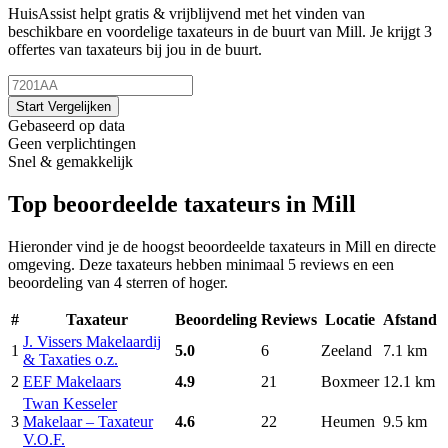
HuisAssist helpt gratis & vrijblijvend met het vinden van
beschikbare en voordelige taxateurs in de buurt van Mill. Je krijgt 3
offertes van taxateurs bij jou in de buurt.
Start Vergelijken
Gebaseerd op data
Geen verplichtingen
Snel & gemakkelijk
Top beoordeelde taxateurs in Mill
Hieronder vind je de hoogst beoordeelde taxateurs in Mill en directe
omgeving. Deze taxateurs hebben minimaal 5 reviews en een
beoordeling van 4 sterren of hoger.
#
Taxateur
Beoordeling
Reviews
Locatie
Afstand
J. Vissers Makelaardij
1
5.0
6
Zeeland
7.1 km
& Taxaties o.z.
2
EEF Makelaars
4.9
21
Boxmeer
12.1 km
Twan Kesseler
3
Makelaar – Taxateur
4.6
22
Heumen
9.5 km
V.O.F.