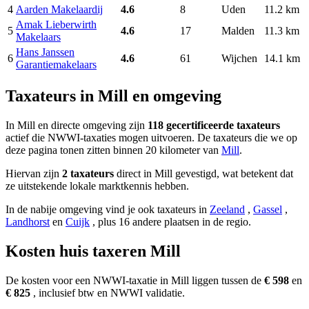
4
Aarden Makelaardij
4.6
8
Uden
11.2 km
Amak Lieberwirth
5
4.6
17
Malden
11.3 km
Makelaars
Hans Janssen
6
4.6
61
Wijchen
14.1 km
Garantiemakelaars
Taxateurs in Mill en omgeving
In Mill en directe omgeving zijn
118 gecertificeerde taxateurs
actief die NWWI-taxaties mogen uitvoeren. De taxateurs die we op
deze pagina tonen zitten binnen 20 kilometer van
Mill
.
Hiervan zijn
2 taxateurs
direct in Mill gevestigd, wat betekent dat
ze uitstekende lokale marktkennis hebben.
In de nabije omgeving vind je ook taxateurs in
Zeeland
,
Gassel
,
Landhorst
en
Cuijk
, plus 16 andere plaatsen in de regio.
Kosten huis taxeren Mill
De kosten voor een NWWI-taxatie in Mill liggen tussen de
€ 598
en
€ 825
, inclusief btw en NWWI validatie.