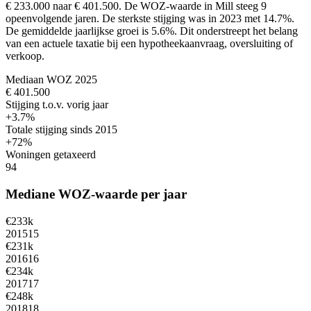
€ 233.000 naar € 401.500.
De WOZ-waarde in Mill steeg 9
opeenvolgende jaren. De sterkste stijging was in 2023 met 14.7%.
De gemiddelde jaarlijkse groei is 5.6%.
Dit onderstreept het belang
van een actuele taxatie bij een hypotheekaanvraag, oversluiting of
verkoop.
Mediaan WOZ 2025
€ 401.500
Stijging t.o.v. vorig jaar
+3.7%
Totale stijging sinds 2015
+72%
Woningen getaxeerd
94
Mediane WOZ-waarde per jaar
€233k
2015
15
€231k
2016
16
€234k
2017
17
€248k
2018
18