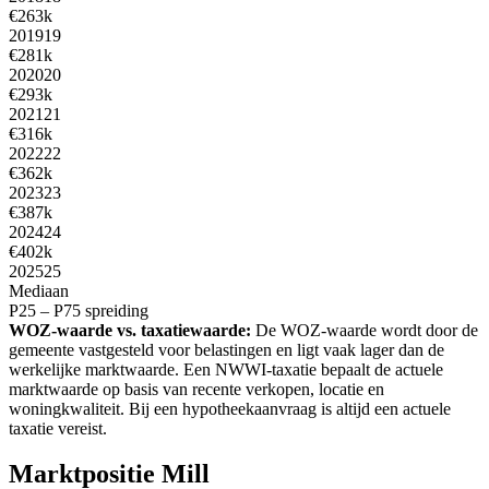
€263k
2019
19
€281k
2020
20
€293k
2021
21
€316k
2022
22
€362k
2023
23
€387k
2024
24
€402k
2025
25
Mediaan
P25 – P75 spreiding
WOZ-waarde vs. taxatiewaarde:
De WOZ-waarde wordt door de
gemeente vastgesteld voor belastingen en ligt vaak lager dan de
werkelijke marktwaarde. Een NWWI-taxatie bepaalt de actuele
marktwaarde op basis van recente verkopen, locatie en
woningkwaliteit. Bij een hypotheekaanvraag is altijd een actuele
taxatie vereist.
Marktpositie Mill