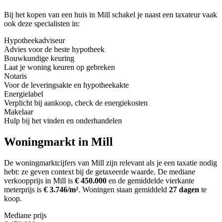
Bij het kopen van een huis in Mill schakel je naast een taxateur vaak
ook deze specialisten in:
Hypotheekadviseur
Advies voor de beste hypotheek
Bouwkundige keuring
Laat je woning keuren op gebreken
Notaris
Voor de leveringsakte en hypotheekakte
Energielabel
Verplicht bij aankoop, check de energiekosten
Makelaar
Hulp bij het vinden en onderhandelen
Woningmarkt in Mill
De woningmarktcijfers van Mill zijn relevant als je een taxatie nodig
hebt: ze geven context bij de getaxeerde waarde.
De mediane
verkoopprijs in Mill is
€ 450.000
en de gemiddelde vierkante
meterprijs is
€ 3.746/m²
.
Woningen staan gemiddeld
27 dagen
te
koop.
Mediane prijs