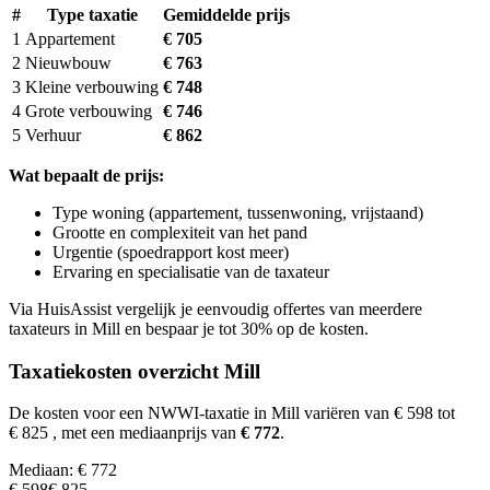
#
Type taxatie
Gemiddelde prijs
1
Appartement
€ 705
2
Nieuwbouw
€ 763
3
Kleine verbouwing
€ 748
4
Grote verbouwing
€ 746
5
Verhuur
€ 862
Wat bepaalt de prijs:
Type woning (appartement, tussenwoning, vrijstaand)
Grootte en complexiteit van het pand
Urgentie (spoedrapport kost meer)
Ervaring en specialisatie van de taxateur
Via HuisAssist vergelijk je eenvoudig offertes van meerdere
taxateurs in Mill en bespaar je tot 30% op de kosten.
Taxatiekosten overzicht Mill
De kosten voor een NWWI-taxatie in Mill variëren van € 598 tot
€ 825
, met een mediaanprijs van
€ 772
.
Mediaan: € 772
€ 598
€ 825