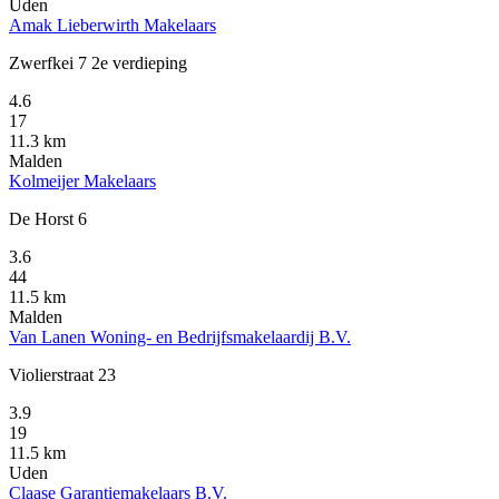
Uden
Amak Lieberwirth Makelaars
Zwerfkei 7 2e verdieping
4.6
17
11.3 km
Malden
Kolmeijer Makelaars
De Horst 6
3.6
44
11.5 km
Malden
Van Lanen Woning- en Bedrijfsmakelaardij B.V.
Violierstraat 23
3.9
19
11.5 km
Uden
Claase Garantiemakelaars B.V.