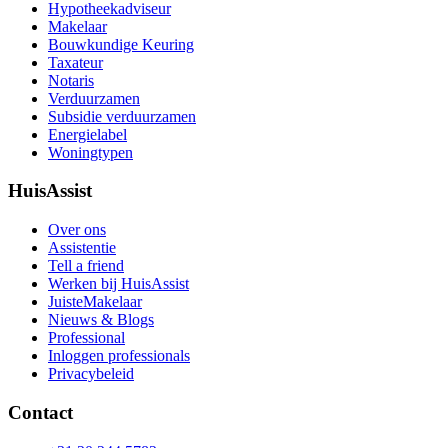
Hypotheekadviseur
Makelaar
Bouwkundige Keuring
Taxateur
Notaris
Verduurzamen
Subsidie verduurzamen
Energielabel
Woningtypen
HuisAssist
Over ons
Assistentie
Tell a friend
Werken bij HuisAssist
JuisteMakelaar
Nieuws & Blogs
Professional
Inloggen professionals
Privacybeleid
Contact