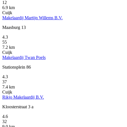
12
6.9 km
Cuijk
Makelaardij Martijn Willems B.V.
Maasburg 13
4.3
55
7.2 km
Cuijk
Makelaardij Twan Poels
Stationsplein 86
4.3
37
7.4 km
Cuijk
Rikjo Makelaardij B.V.
Kloosterstraat 3 a
4.6
32
9.0 km