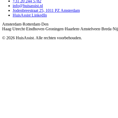
+31 20 244 5782
info@huisassist.nl
Jodenbreestraat 25, 1011 PZ Amsterdam
HuisAssist LinkedIn
Amsterdam
·
Rotterdam
·
Den
Haag
·
Utrecht
·
Eindhoven
·
Groningen
·
Haarlem
·
Amstelveen
·
Breda
·
Ni
© 2026 HuisAssist. Alle rechten voorbehouden.