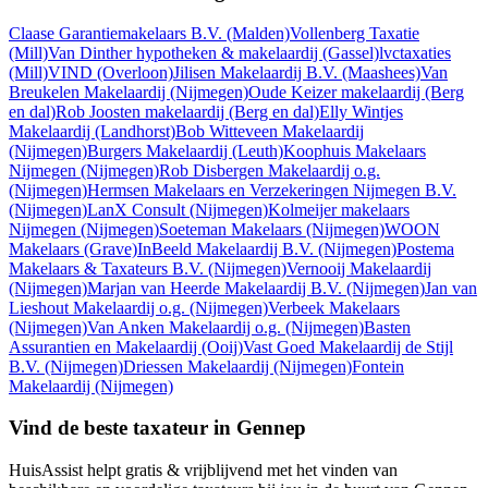
Claase Garantiemakelaars B.V.
(Malden)
Vollenberg Taxatie
(Mill)
Van Dinther hypotheken & makelaardij
(Gassel)
lvctaxaties
(Mill)
VIND
(Overloon)
Jilisen Makelaardij B.V.
(Maashees)
Van
Breukelen Makelaardij
(Nijmegen)
Oude Keizer makelaardij
(Berg
en dal)
Rob Joosten makelaardij
(Berg en dal)
Elly Wintjes
Makelaardij
(Landhorst)
Bob Witteveen Makelaardij
(Nijmegen)
Burgers Makelaardij
(Leuth)
Koophuis Makelaars
Nijmegen
(Nijmegen)
Rob Disbergen Makelaardij o.g.
(Nijmegen)
Hermsen Makelaars en Verzekeringen Nijmegen B.V.
(Nijmegen)
LanX Consult
(Nijmegen)
Kolmeijer makelaars
Nijmegen
(Nijmegen)
Soeteman Makelaars
(Nijmegen)
WOON
Makelaars
(Grave)
InBeeld Makelaardij B.V.
(Nijmegen)
Postema
Makelaars & Taxateurs B.V.
(Nijmegen)
Vernooij Makelaardij
(Nijmegen)
Marjan van Heerde Makelaardij B.V.
(Nijmegen)
Jan van
Lieshout Makelaardij o.g.
(Nijmegen)
Verbeek Makelaars
(Nijmegen)
Van Anken Makelaardij o.g.
(Nijmegen)
Basten
Assurantien en Makelaardij
(Ooij)
Vast Goed Makelaardij de Stijl
B.V.
(Nijmegen)
Driessen Makelaardij
(Nijmegen)
Fontein
Makelaardij
(Nijmegen)
Vind de beste taxateur in Gennep
HuisAssist helpt gratis & vrijblijvend met het vinden van