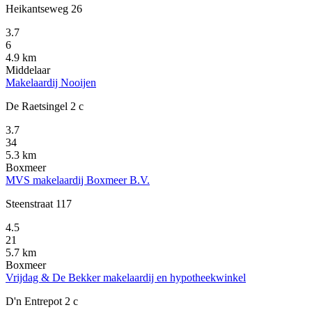
Heikantseweg 26
3.7
6
4.9 km
Middelaar
Makelaardij Nooijen
De Raetsingel 2 c
3.7
34
5.3 km
Boxmeer
MVS makelaardij Boxmeer B.V.
Steenstraat 117
4.5
21
5.7 km
Boxmeer
Vrijdag & De Bekker makelaardij en hypotheekwinkel
D'n Entrepot 2 c