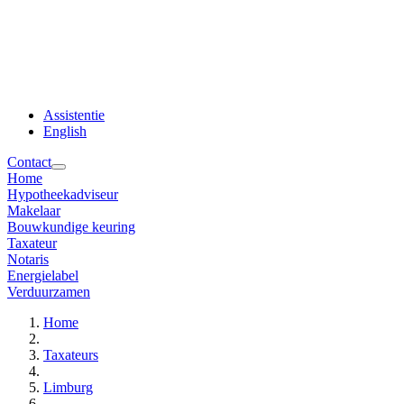
Assistentie
English
Contact
Home
Hypotheekadviseur
Makelaar
Bouwkundige keuring
Taxateur
Notaris
Energielabel
Verduurzamen
Home
Taxateurs
Limburg