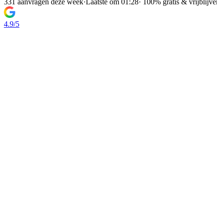
331 aanvragen deze week
·
Laatste om 01:28
·
100% gratis & vrijblijv
4.9/5