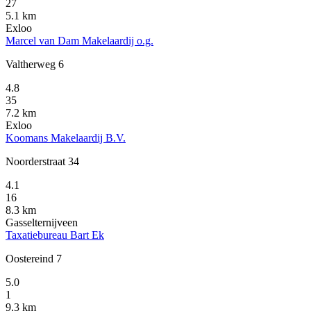
27
5.1 km
Exloo
Marcel van Dam Makelaardij o.g.
Valtherweg 6
4.8
35
7.2 km
Exloo
Koomans Makelaardij B.V.
Noorderstraat 34
4.1
16
8.3 km
Gasselternijveen
Taxatiebureau Bart Ek
Oostereind 7
5.0
1
9.3 km