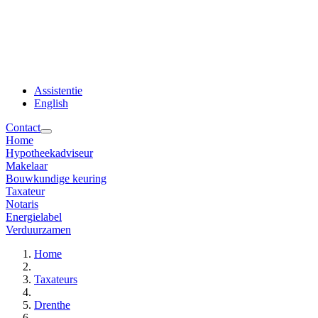
Assistentie
English
Contact
Home
Hypotheekadviseur
Makelaar
Bouwkundige keuring
Taxateur
Notaris
Energielabel
Verduurzamen
Home
Taxateurs
Drenthe