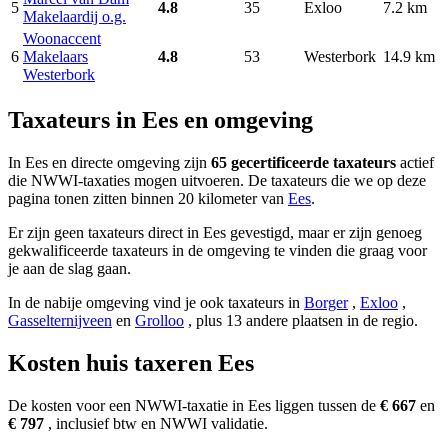
5
4.8
35
Exloo
7.2 km
Makelaardij o.g.
Woonaccent
6
Makelaars
4.8
53
Westerbork
14.9 km
Westerbork
Taxateurs in Ees en omgeving
In Ees en directe omgeving zijn
65 gecertificeerde taxateurs
actief
die NWWI-taxaties mogen uitvoeren. De taxateurs die we op deze
pagina tonen zitten binnen 20 kilometer van
Ees
.
Er zijn geen taxateurs direct in Ees gevestigd, maar er zijn genoeg
gekwalificeerde taxateurs in de omgeving te vinden die graag voor
je aan de slag gaan.
In de nabije omgeving vind je ook taxateurs in
Borger
,
Exloo
,
Gasselternijveen
en
Grolloo
, plus 13 andere plaatsen in de regio.
Kosten huis taxeren Ees
De kosten voor een NWWI-taxatie in Ees liggen tussen de
€ 667
en
€ 797
, inclusief btw en NWWI validatie.