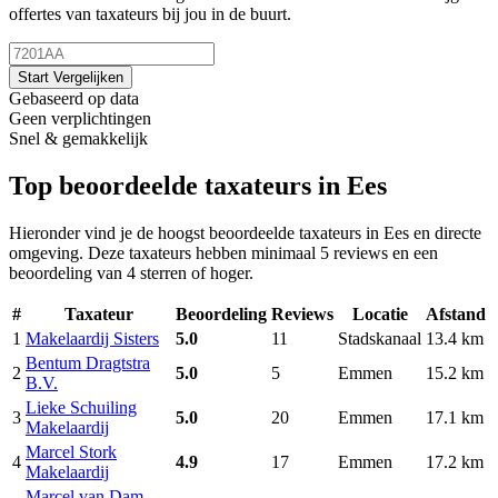
offertes van taxateurs bij jou in de buurt.
Start Vergelijken
Gebaseerd op data
Geen verplichtingen
Snel & gemakkelijk
Top beoordeelde taxateurs in Ees
Hieronder vind je de hoogst beoordeelde taxateurs in Ees en directe
omgeving. Deze taxateurs hebben minimaal 5 reviews en een
beoordeling van 4 sterren of hoger.
#
Taxateur
Beoordeling
Reviews
Locatie
Afstand
1
Makelaardij Sisters
5.0
11
Stadskanaal
13.4 km
Bentum Dragtstra
2
5.0
5
Emmen
15.2 km
B.V.
Lieke Schuiling
3
5.0
20
Emmen
17.1 km
Makelaardij
Marcel Stork
4
4.9
17
Emmen
17.2 km
Makelaardij
Marcel van Dam