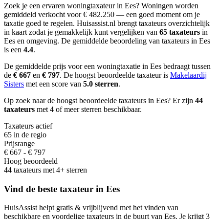
Zoek je een ervaren woningtaxateur in Ees?
Woningen worden
gemiddeld verkocht voor € 482.250 — een goed moment om je
taxatie goed te regelen.
Huisassist.nl brengt taxateurs overzichtelijk
in kaart zodat je gemakkelijk kunt vergelijken van
65 taxateurs
in
Ees en omgeving.
De gemiddelde beoordeling van taxateurs in Ees
is een
4.4
.
De gemiddelde prijs voor een woningtaxatie in Ees bedraagt
tussen
de
€ 667
en
€ 797
.
De hoogst beoordeelde taxateur is
Makelaardij
Sisters
met een score van
5.0 sterren
.
Op zoek naar de hoogst beoordeelde taxateurs in Ees? Er zijn
44
taxateurs
met 4 of meer sterren beschikbaar.
Taxateurs actief
65 in de regio
Prijsrange
€ 667 - € 797
Hoog beoordeeld
44 taxateurs met 4+ sterren
Vind de beste taxateur in Ees
HuisAssist helpt gratis & vrijblijvend met het vinden van
beschikbare en voordelige taxateurs in de buurt van Ees. Je krijgt 3