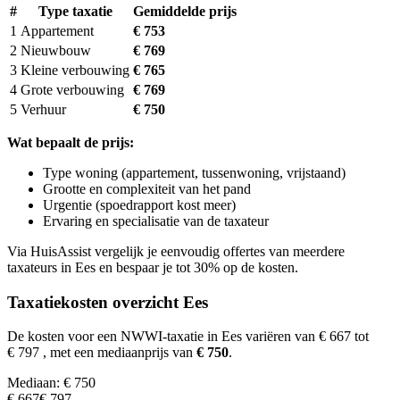
#
Type taxatie
Gemiddelde prijs
1
Appartement
€ 753
2
Nieuwbouw
€ 769
3
Kleine verbouwing
€ 765
4
Grote verbouwing
€ 769
5
Verhuur
€ 750
Wat bepaalt de prijs:
Type woning (appartement, tussenwoning, vrijstaand)
Grootte en complexiteit van het pand
Urgentie (spoedrapport kost meer)
Ervaring en specialisatie van de taxateur
Via HuisAssist vergelijk je eenvoudig offertes van meerdere
taxateurs in Ees en bespaar je tot 30% op de kosten.
Taxatiekosten overzicht Ees
De kosten voor een NWWI-taxatie in Ees variëren van € 667 tot
€ 797
, met een mediaanprijs van
€ 750
.
Mediaan: € 750
€ 667
€ 797