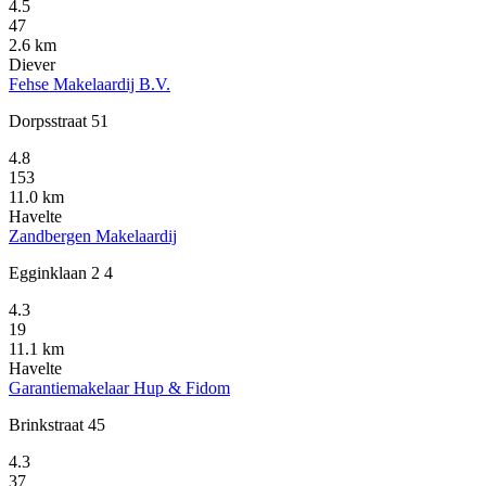
4.5
47
2.6 km
Diever
Fehse Makelaardij B.V.
Dorpsstraat 51
4.8
153
11.0 km
Havelte
Zandbergen Makelaardij
Egginklaan 2 4
4.3
19
11.1 km
Havelte
Garantiemakelaar Hup & Fidom
Brinkstraat 45
4.3
37