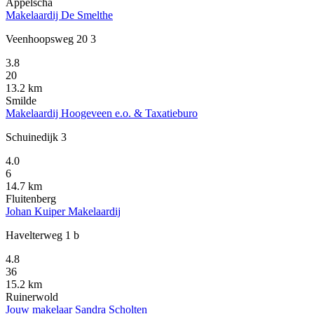
Appelscha
Makelaardij De Smelthe
Veenhoopsweg 20 3
3.8
20
13.2 km
Smilde
Makelaardij Hoogeveen e.o. & Taxatieburo
Schuinedijk 3
4.0
6
14.7 km
Fluitenberg
Johan Kuiper Makelaardij
Havelterweg 1 b
4.8
36
15.2 km
Ruinerwold
Jouw makelaar Sandra Scholten