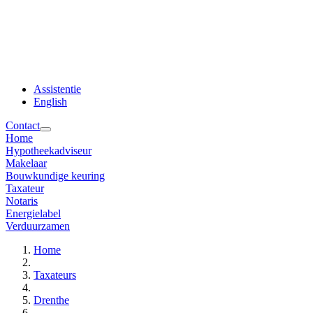
Assistentie
English
Contact
Home
Hypotheekadviseur
Makelaar
Bouwkundige keuring
Taxateur
Notaris
Energielabel
Verduurzamen
Home
Taxateurs
Drenthe