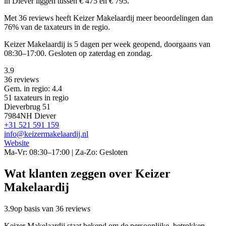
in Diever liggen tussen € 475 en € 795.
Met 36 reviews heeft Keizer Makelaardij meer beoordelingen dan
76% van de taxateurs in de regio.
Keizer Makelaardij is 5 dagen per week geopend, doorgaans van
08:30–17:00. Gesloten op zaterdag en zondag.
3.9
36 reviews
Gem. in regio: 4.4
51 taxateurs in regio
Dieverbrug 51
7984NH Diever
+31 521 591 159
info@keizermakelaardij.nl
Website
Ma-Vr: 08:30–17:00 | Za-Zo: Gesloten
Wat klanten zeggen over Keizer
Makelaardij
3.9
op basis van 36 reviews
Keizer Makelaardij staat bekend om de persoonlijke, betrokken