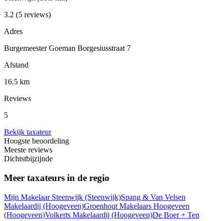
3.2
(5 reviews)
Adres
Burgemeester Goeman Borgesiusstraat 7
Afstand
16.5 km
Reviews
5
Bekijk taxateur
Hoogste beoordeling
Meeste reviews
Dichtstbijzijnde
Meer taxateurs in de regio
Mijn Makelaar Steenwijk
(Steenwijk)
Spang & Van Velsen
Makelaardij
(Hoogeveen)
Groenhout Makelaars Hoogeveen
(Hoogeveen)
Volkerts Makelaardij
(Hoogeveen)
De Boer + Ten