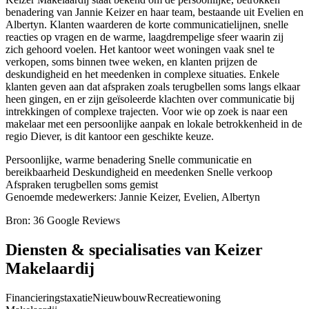
benadering van Jannie Keizer en haar team, bestaande uit Evelien en
Albertyn. Klanten waarderen de korte communicatielijnen, snelle
reacties op vragen en de warme, laagdrempelige sfeer waarin zij
zich gehoord voelen. Het kantoor weet woningen vaak snel te
verkopen, soms binnen twee weken, en klanten prijzen de
deskundigheid en het meedenken in complexe situaties. Enkele
klanten geven aan dat afspraken zoals terugbellen soms langs elkaar
heen gingen, en er zijn geïsoleerde klachten over communicatie bij
intrekkingen of complexe trajecten. Voor wie op zoek is naar een
makelaar met een persoonlijke aanpak en lokale betrokkenheid in de
regio Diever, is dit kantoor een geschikte keuze.
Persoonlijke, warme benadering
Snelle communicatie en
bereikbaarheid
Deskundigheid en meedenken
Snelle verkoop
Afspraken terugbellen soms gemist
Genoemde medewerkers: Jannie Keizer, Evelien, Albertyn
Bron: 36 Google Reviews
Diensten & specialisaties van Keizer
Makelaardij
Financieringstaxatie
Nieuwbouw
Recreatiewoning