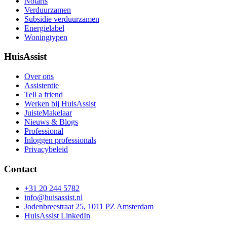
Notaris
Verduurzamen
Subsidie verduurzamen
Energielabel
Woningtypen
HuisAssist
Over ons
Assistentie
Tell a friend
Werken bij HuisAssist
JuisteMakelaar
Nieuws & Blogs
Professional
Inloggen professionals
Privacybeleid
Contact
+31 20 244 5782
info@huisassist.nl
Jodenbreestraat 25, 1011 PZ Amsterdam
HuisAssist LinkedIn