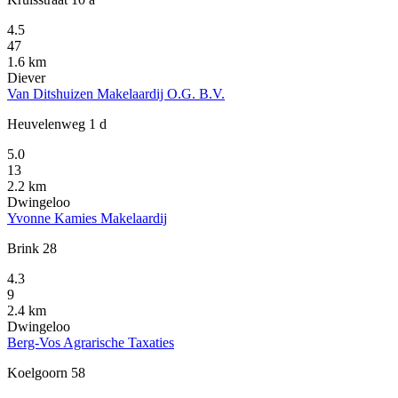
4.5
47
1.6 km
Diever
Van Ditshuizen Makelaardij O.G. B.V.
Heuvelenweg 1 d
5.0
13
2.2 km
Dwingeloo
Yvonne Kamies Makelaardij
Brink 28
4.3
9
2.4 km
Dwingeloo
Berg-Vos Agrarische Taxaties
Koelgoorn 58