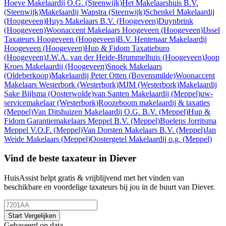
Hoeve Makelaardij O.G.
(Steenwijk)
Het Makelaarshuis B.V.
(Steenwijk)
Makelaardij Wapstra
(Steenwijk)
Schenkel Makelaardij
(Hoogeveen)
Huys Makelaars B.V.
(Hoogeveen)
Duynbrink
(Hoogeveen)
Woonaccent Makelaars Hoogeveen
(Hoogeveen)
IJssel
Taxateurs Hoogeveen
(Hoogeveen)
B.V. Hentenaar Makelaardij
Hoogeveen
(Hoogeveen)
Hup & Fidom Taxatieburo
(Hoogeveen)
J.W.A. van der Heide-Brummelhuis
(Hoogeveen)
Joop
Kroes Makelaardij
(Hoogeveen)
Snoek Makelaars
(Oldeberkoop)
Makelaardij Peter Otten
(Bovensmilde)
Woonaccent
Makelaars Westerbork
(Westerbork)
MJM
(Westerbork)
Makelaardij
Sake Bijlsma
(Oosterwolde)
van Santen Makelaardij
(Meppel)
uw-
servicemakelaar
(Westerbork)
Roozeboom makelaardij & taxaties
(Meppel)
Van Ditshuizen Makelaardij O.G. B.V.
(Meppel)
Hup &
Fidom Garantiemakelaars Meppel B.V.
(Meppel)
Boelens Jorritsma
Meppel V.O.F.
(Meppel)
Van Dorsten Makelaars B.V.
(Meppel)
Jan
Weide Makelaars
(Meppel)
Oostergetel Makelaardij o.g.
(Meppel)
Vind de beste taxateur in Diever
HuisAssist helpt gratis & vrijblijvend met het vinden van
beschikbare en voordelige taxateurs bij jou in de buurt van Diever.
Start Vergelijken
Gebaseerd op data