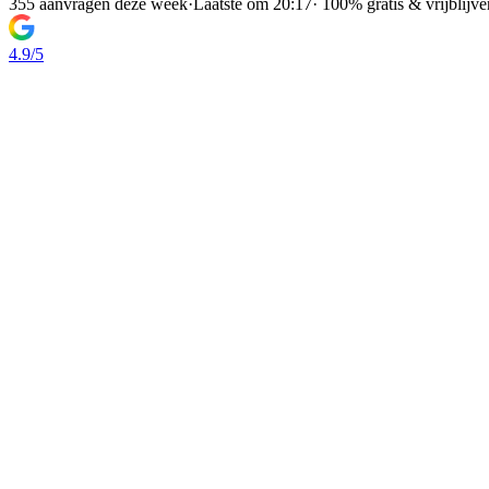
355 aanvragen deze week
·
Laatste om 20:17
·
100% gratis & vrijblijv
4.9/5