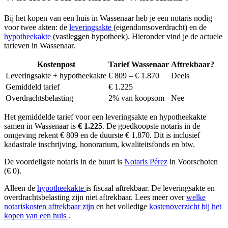
Bij het kopen van een huis in Wassenaar heb je een notaris nodig
voor twee akten: de
leveringsakte
(eigendomsoverdracht) en de
hypotheekakte
(vastleggen hypotheek). Hieronder vind je de actuele
tarieven in Wassenaar.
Kostenpost
Tarief Wassenaar
Aftrekbaar?
Leveringsakte + hypotheekakte
€ 809 – € 1.870
Deels
Gemiddeld tarief
€ 1.225
Overdrachtsbelasting
2% van koopsom
Nee
Het gemiddelde tarief voor een leveringsakte en hypotheekakte
samen in Wassenaar is
€ 1.225
. De goedkoopste notaris in de
omgeving rekent € 809 en de duurste € 1.870. Dit is inclusief
kadastrale inschrijving, honorarium, kwaliteitsfonds en btw.
De voordeligste notaris in de buurt is
Notaris Pérez
in Voorschoten
(€ 0).
Alleen de
hypotheekakte
is fiscaal aftrekbaar. De leveringsakte en
overdrachtsbelasting zijn niet aftrekbaar. Lees meer over
welke
notariskosten aftrekbaar zijn
en het volledige
kostenoverzicht bij het
kopen van een huis
.