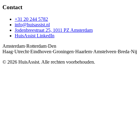
Contact
+31 20 244 5782
info@huisassist.nl
Jodenbreestraat 25, 1011 PZ Amsterdam
HuisAssist LinkedIn
Amsterdam
·
Rotterdam
·
Den
Haag
·
Utrecht
·
Eindhoven
·
Groningen
·
Haarlem
·
Amstelveen
·
Breda
·
Ni
© 2026 HuisAssist. Alle rechten voorbehouden.