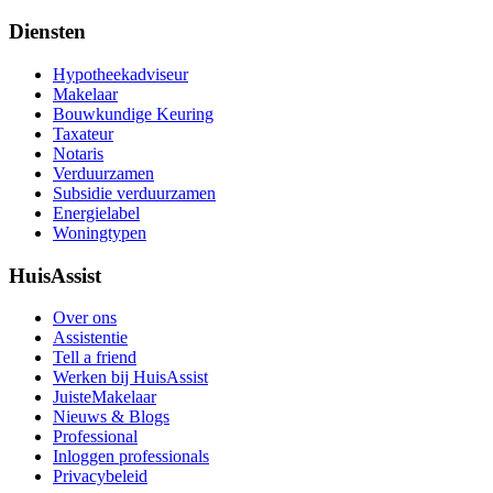
Diensten
Hypotheekadviseur
Makelaar
Bouwkundige Keuring
Taxateur
Notaris
Verduurzamen
Subsidie verduurzamen
Energielabel
Woningtypen
HuisAssist
Over ons
Assistentie
Tell a friend
Werken bij HuisAssist
JuisteMakelaar
Nieuws & Blogs
Professional
Inloggen professionals
Privacybeleid