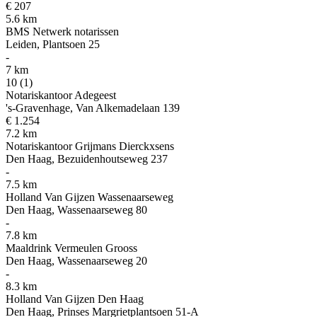
€ 207
5.6 km
BMS Netwerk notarissen
Leiden, Plantsoen 25
-
7 km
10
(1)
Notariskantoor Adegeest
's-Gravenhage, Van Alkemadelaan 139
€ 1.254
7.2 km
Notariskantoor Grijmans Dierckxsens
Den Haag, Bezuidenhoutseweg 237
-
7.5 km
Holland Van Gijzen Wassenaarseweg
Den Haag, Wassenaarseweg 80
-
7.8 km
Maaldrink Vermeulen Grooss
Den Haag, Wassenaarseweg 20
-
8.3 km
Holland Van Gijzen Den Haag
Den Haag, Prinses Margrietplantsoen 51-A