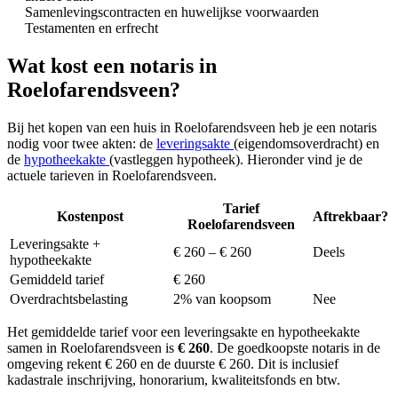
Samenlevingscontracten en huwelijkse voorwaarden
Testamenten en erfrecht
Wat kost een notaris in
Roelofarendsveen?
Bij het kopen van een huis in Roelofarendsveen heb je een notaris
nodig voor twee akten: de
leveringsakte
(eigendomsoverdracht) en
de
hypotheekakte
(vastleggen hypotheek). Hieronder vind je de
actuele tarieven in Roelofarendsveen.
Tarief
Kostenpost
Aftrekbaar?
Roelofarendsveen
Leveringsakte +
€ 260 – € 260
Deels
hypotheekakte
Gemiddeld tarief
€ 260
Overdrachtsbelasting
2% van koopsom
Nee
Het gemiddelde tarief voor een leveringsakte en hypotheekakte
samen in Roelofarendsveen is
€ 260
. De goedkoopste notaris in de
omgeving rekent € 260 en de duurste € 260. Dit is inclusief
kadastrale inschrijving, honorarium, kwaliteitsfonds en btw.