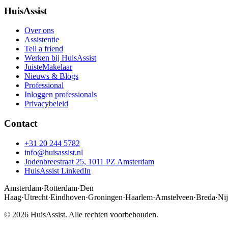
HuisAssist
Over ons
Assistentie
Tell a friend
Werken bij HuisAssist
JuisteMakelaar
Nieuws & Blogs
Professional
Inloggen professionals
Privacybeleid
Contact
+31 20 244 5782
info@huisassist.nl
Jodenbreestraat 25, 1011 PZ Amsterdam
HuisAssist LinkedIn
Amsterdam
·
Rotterdam
·
Den
Haag
·
Utrecht
·
Eindhoven
·
Groningen
·
Haarlem
·
Amstelveen
·
Breda
·
Ni
© 2026 HuisAssist. Alle rechten voorbehouden.