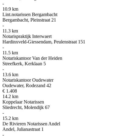
-
10.9 km
Lint.notarissen Bergambacht
Bergambacht, Pleinstraat 21
-
11.3 km
Notarispraktijk Interwaert
Hardinxveld-Giessendam, Peulenstraat 151
-
11.5 km
Notariskantoor Van der Heiden
Streefkerk, Kerklaan 5
-
13.6 km
Notariskantoor Oudewater
Oudewater, Rodezand 42
€ 1.408
14.2 km
Koppelaar Notarissen
Sliedrecht, Molendijk 67
-
15.2 km
De Rivieren Notarissen Andel
Andel, Julianastraat 1
-