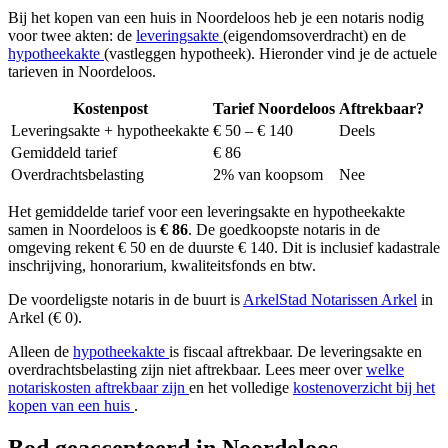
Bij het kopen van een huis in Noordeloos heb je een notaris nodig
voor twee akten: de
leveringsakte
(eigendomsoverdracht) en de
hypotheekakte
(vastleggen hypotheek). Hieronder vind je de actuele
tarieven in Noordeloos.
Kostenpost
Tarief Noordeloos
Aftrekbaar?
Leveringsakte + hypotheekakte
€ 50 – € 140
Deels
Gemiddeld tarief
€ 86
Overdrachtsbelasting
2% van koopsom
Nee
Het gemiddelde tarief voor een leveringsakte en hypotheekakte
samen in Noordeloos is
€ 86
. De goedkoopste notaris in de
omgeving rekent € 50 en de duurste € 140. Dit is inclusief kadastrale
inschrijving, honorarium, kwaliteitsfonds en btw.
De voordeligste notaris in de buurt is
ArkelStad Notarissen Arkel
in
Arkel (€ 0).
Alleen de
hypotheekakte
is fiscaal aftrekbaar. De leveringsakte en
overdrachtsbelasting zijn niet aftrekbaar. Lees meer over
welke
notariskosten aftrekbaar zijn
en het volledige
kostenoverzicht bij het
kopen van een huis
.
Bod geaccepteerd in Noordeloos