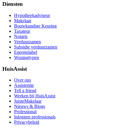
Diensten
Hypotheekadviseur
Makelaar
Bouwkundige Keuring
Taxateur
Notaris
Verduurzamen
Subsidie verduurzamen
Energielabel
Woningtypen
HuisAssist
Over ons
Assistentie
Tell a friend
Werken bij HuisAssist
JuisteMakelaar
Nieuws & Blogs
Professional
Inloggen professionals
Privacybeleid