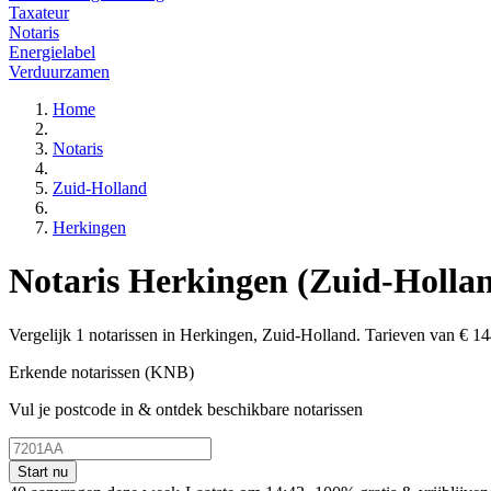
Taxateur
Notaris
Energielabel
Verduurzamen
Home
Notaris
Zuid-Holland
Herkingen
Notaris Herkingen (Zuid-Holland
Vergelijk 1 notarissen in Herkingen, Zuid-Holland. Tarieven van € 144
Erkende notarissen (KNB)
Vul je postcode in & ontdek beschikbare notarissen
Start nu