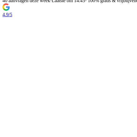
40 aanvragen deze week
·
Laatste om 14:43
·
100% gratis & vrijblijven
4.9/5