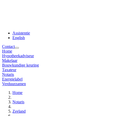
Assistentie
English
Contact
Home
Hypotheekadviseur
Makelaar
Bouwkundige keuring
Taxateur
Notaris
Energielabel
Verduurzamen
Home
Notaris
Zeeland