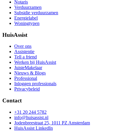
Notaris
Verduurzamen
Subsidie verduurzamen
Energielabel
Woningtypen
HuisAssist
Over ons
Assistentie
Tell a friend
Werken bij HuisAssist
JuisteMakelaar
Nieuws & Blogs
Professional
Inloggen professionals
Privacybeleid
Contact
+31 20 244 5782
info@huisassist.nl
Jodenbreestraat 25, 1011 PZ Amsterdam
HuisAssist LinkedIn