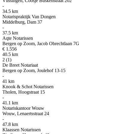
Vlissingen, Coosje Buskenstraat 202
-
34.5 km
Notarispraktijk Van Dongen
Middelburg, Dam 37
-
37.5 km
Aqte Notarissen
Bergen op Zoom, Jacob Obrechtlaan 7G
€ 1.556
40.5 km
2
(1)
De Breet Notariaat
Bergen op Zoom, Joulehof 13-15
-
41 km
Knook & Schot Notarissen
Tholen, Hoogstraat 15
-
41.1 km
Notariskantoor Wouw
Wouw, Lenaertsstraat 24
-
47.8 km
Klaassen Notarissen