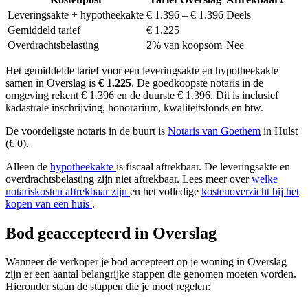
Leveringsakte + hypotheekakte
€ 1.396 – € 1.396
Deels
Gemiddeld tarief
€ 1.225
Overdrachtsbelasting
2% van koopsom
Nee
Het gemiddelde tarief voor een leveringsakte en hypotheekakte
samen in Overslag is
€ 1.225
. De goedkoopste notaris in de
omgeving rekent € 1.396 en de duurste € 1.396. Dit is inclusief
kadastrale inschrijving, honorarium, kwaliteitsfonds en btw.
De voordeligste notaris in de buurt is
Notaris van Goethem
in Hulst
(€ 0).
Alleen de
hypotheekakte
is fiscaal aftrekbaar. De leveringsakte en
overdrachtsbelasting zijn niet aftrekbaar. Lees meer over
welke
notariskosten aftrekbaar zijn
en het volledige
kostenoverzicht bij het
kopen van een huis
.
Bod geaccepteerd in Overslag
Wanneer de verkoper je bod accepteert op je woning in Overslag
zijn er een aantal belangrijke stappen die genomen moeten worden.
Hieronder staan de stappen die je moet regelen: