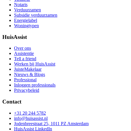
Notaris
Verduurzamen
Subsidie verduurzamen
Energielabel
Woningtypen
HuisAssist
Over ons
Assistentie
Tell a friend
Werken bij HuisAssist
JuisteMakelaar
Nieuws & Blogs
Professional
Inloggen professionals
Privacybeleid
Contact
+31 20 244 5782
info@huisassist.nl
Jodenbreestraat 25, 1011 PZ Amsterdam
HuisAssist LinkedIn