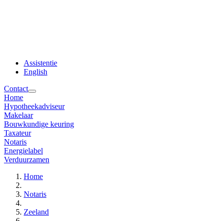
Assistentie
English
Contact
Home
Hypotheekadviseur
Makelaar
Bouwkundige keuring
Taxateur
Notaris
Energielabel
Verduurzamen
Home
Notaris
Zeeland