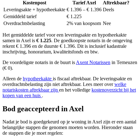
Kostenpost
Tarief Axel
Aftrekbaar?
Leveringsakte + hypotheekakte
€ 1.396 – € 1.396
Deels
Gemiddeld tarief
€ 1.225
Overdrachtsbelasting
2% van koopsom
Nee
Het gemiddelde tarief voor een leveringsakte en hypotheekakte
samen in Axel is
€ 1.225
. De goedkoopste notaris in de omgeving
rekent € 1.396 en de duurste € 1.396. Dit is inclusief kadastrale
inschrijving, honorarium, kwaliteitsfonds en btw.
De voordeligste notaris in de buurt is
Axent Notarissen
in Terneuzen
(€ 0).
Alleen de
hypotheekakte
is fiscaal aftrekbaar. De leveringsakte en
overdrachtsbelasting zijn niet aftrekbaar. Lees meer over
welke
notariskosten aftrekbaar zijn
en het volledige
kostenoverzicht bij het
kopen van een huis
.
Bod geaccepteerd in Axel
Nadat je bod is goedgekeurd op je woning in Axel zijn er een aantal
belangrijke stappen die genomen moeten worden. Hieronder staan
de stappen die je moet regelen: